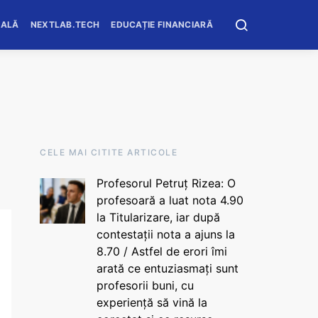
OALĂ
NEXTLAB.TECH
EDUCAȚIE FINANCIARĂ
CELE MAI CITITE ARTICOLE
Profesorul Petruț Rizea: O
profesoară a luat nota 4.90
la Titularizare, iar după
contestații nota a ajuns la
8.70 / Astfel de erori îmi
arată ce entuziasmați sunt
profesorii buni, cu
experiență să vină la