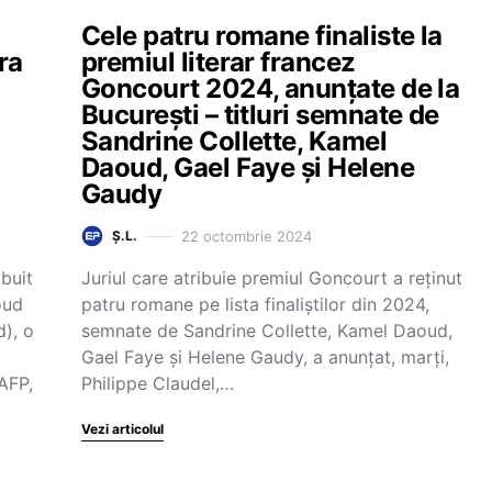
Cele patru romane finaliste la
ra
premiul literar francez
Goncourt 2024, anunțate de la
București – titluri semnate de
Sandrine Collette, Kamel
Daoud, Gael Faye şi Helene
Gaudy
22 octombrie 2024
Ș.L.
buit
Juriul care atribuie premiul Goncourt a reţinut
oud
patru romane pe lista finaliştilor din 2024,
d), o
semnate de Sandrine Collette, Kamel Daoud,
Gael Faye şi Helene Gaudy, a anunţat, marţi,
AFP,
Philippe Claudel,…
Vezi articolul