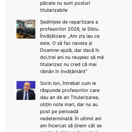
păcate nu sunt posturi
titularizabile
Ședințele de repartizare a
profesorilor 2026, la Sibiu.
Învățătoare: „Am zis iau ce
este. O să fac naveta și
Doamne-ajută, dar dacă în
doi,trei ani nu reușesc să mă
titularizez nu cred că mai
rămân în învățământ”
Sorin Ion, întrebat cum le
răspunde profesorilor care
dau an de an Titularizarea,
obțin note mari, dar nu au
post pe perioadă
nedeterminată: În ultimii ani
am încercat să ținem cât se