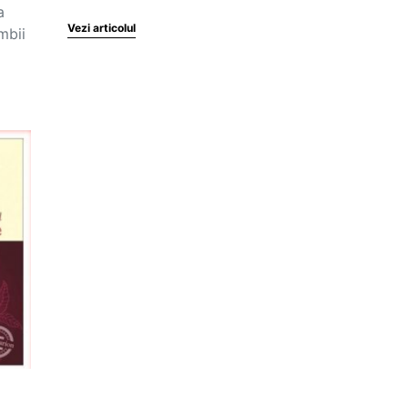
a
Vezi articolul
mbii