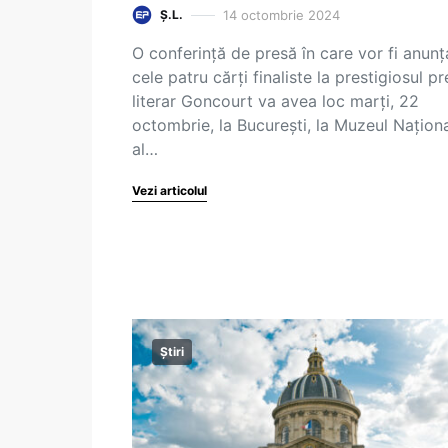
14 octombrie 2024
Ș.L.
O conferință de presă în care vor fi anunț
cele patru cărți finaliste la prestigiosul p
literar Goncourt va avea loc marți, 22
octombrie, la București, la Muzeul Națion
al…
Vezi articolul
Știri