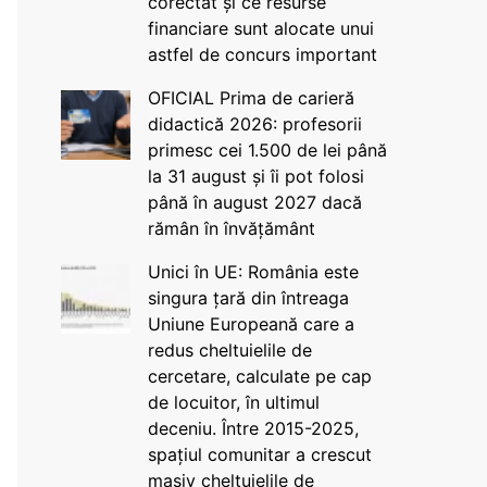
corectat și ce resurse
financiare sunt alocate unui
astfel de concurs important
OFICIAL Prima de carieră
didactică 2026: profesorii
primesc cei 1.500 de lei până
la 31 august și îi pot folosi
până în august 2027 dacă
rămân în învățământ
Unici în UE: România este
singura țară din întreaga
Uniune Europeană care a
redus cheltuielile de
cercetare, calculate pe cap
de locuitor, în ultimul
deceniu. Între 2015-2025,
spațiul comunitar a crescut
masiv cheltuielile de