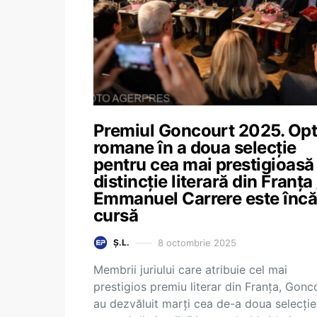
Premiul Goncourt 2025. Opt
romane în a doua selecție
pentru cea mai prestigioasă
distincție literară din Franța 
Emmanuel Carrere este încă
cursă
8 octombrie 2025
Ș.L.
Membrii juriului care atribuie cel mai
prestigios premiu literar din Franța, Gonc
au dezvăluit marți cea de-a doua selecție