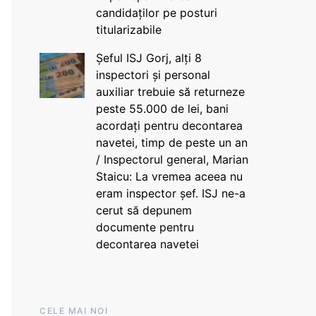
candidaților pe posturi
titularizabile
Șeful ISJ Gorj, alți 8
inspectori și personal
auxiliar trebuie să returneze
peste 55.000 de lei, bani
acordați pentru decontarea
navetei, timp de peste un an
/ Inspectorul general, Marian
Staicu: La vremea aceea nu
eram inspector șef. ISJ ne-a
cerut să depunem
documente pentru
decontarea navetei
CELE MAI NOI