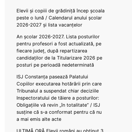
Elevii și copiii de grădiniță încep școala
peste o lună / Calendarul anului școlar
2026-2027 și lista vacanțelor
An școlar 2026-2027. Lista posturilor
pentru profesori a fost actualizată, pe
fiecare județ, după repartizarea
candidaților de la Titularizare 2026 pe
posturi pe perioadă nedeterminată
ISJ Constanța pasează Palatului
Copiilor executarea hotărârii prin care
Tribunalul a suspendat chiar deciziile
Inspectoratului de tăiere a posturilor:
Obligațiile vă revin „în totalitate” / ISJ
susține că s-a conformat pentru că nu
a mai emis alte acte
ULTIMĂ ORĂ Elevii români au obținut 3