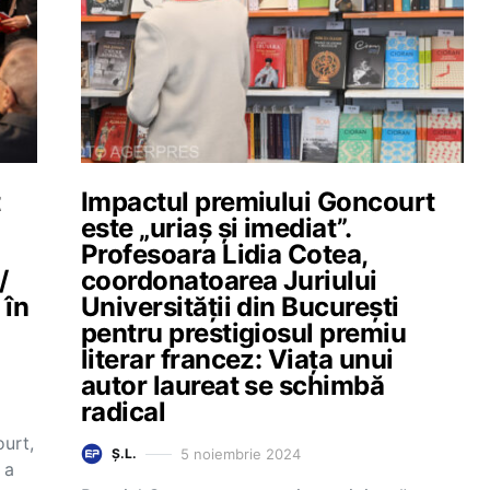
Impactul premiului Goncourt
este „uriaș și imediat”.
Profesoara Lidia Cotea,
/
coordonatoarea Juriului
 în
Universității din București
pentru prestigiosul premiu
literar francez: Viața unui
autor laureat se schimbă
radical
ourt,
5 noiembrie 2024
Ș.L.
 a