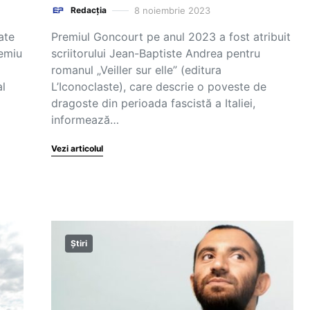
8 noiembrie 2023
Redacția
ate
Premiul Goncourt pe anul 2023 a fost atribuit
remiu
scriitorului Jean-Baptiste Andrea pentru
romanul „Veiller sur elle” (editura
al
L’Iconoclaste), care descrie o poveste de
dragoste din perioada fascistă a Italiei,
informează…
Vezi articolul
Știri