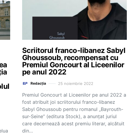
Scriitorul franco-libanez Sabyl
Ghoussoub, recompensat cu
ea
Premiul Goncourt al Liceenilor
ția
pe anul 2022
25 noiembrie 2022
Redacția
lul
Premiul Goncourt al Liceenilor pe anul 2022 a
fost atribuit joi scriitorului franco-libanez
Sabyl Ghoussoub pentru romanul „Bayrouth-
sur-Seine” (editura Stock), a anunţat juriul
care decernează acest premiu literar, alcătuit
elua
din…