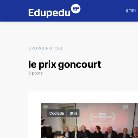
ȘTIRI
BROWSING TAG
le prix goncourt
9 posts
CoolEdu
Știri