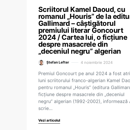
Scriitorul Kamel Daoud, cu
romanul „Houris” de la editu
Gallimard – câștigătorul
premiului literar Goncourt
2024 / Cartea lui, o ficțiune
despre masacrele din
„deceniul negru” algerian
4 noiembrie 2024
Ștefan Lefter
Premiul Goncourt pe anul 2024 a fost atri
luni scriitorului franco-algerian Kamel Da
pentru romanul „Houris” (editura Gallimar
ficţiune despre masacrele din „deceniul
negru” algerian (1992-2002), informează 
scrie…
Vezi articolul