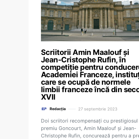
Scriitorii Amin Maalouf și
Jean-Cristophe Rufin, în
competiție pentru conducer
Academiei Franceze, institu
care se ocupă de normele
limbii franceze încă din seco
XVII
27 septembrie 2023
Redacția
Doi scriitori recompensaţi cu prestigiosul
premiu Goncourt, Amin Maalouf şi Jean-
Christophe Rufin, concurează pentru a pr