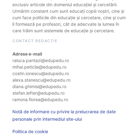
exclusiv articole din domeniul educației și cercetării.
Urmărim constant cum sunt educați copiii noștri, cine și
cum face politicile din educație și cercetare, cine și cum
îi formează pe profesori, cât de adecvate la lumea în
care trăim sunt sistemele de educație și cercetare.
CONTACT REDACȚIE
Adrese e-mail
raluca.pantazi@edupedu.ro
mihai.peticila@edupedu.ro
costin.ionescu@edupedu.ro
alexa.stanescu@edupedu.ro
diana.ghimisi@edupedu.ro
stefan.lefter@edupedu.ro
ramona.florea@edupedu.ro
Notă de informare cu privire la prelucrarea de date
personale prin intermediul site-ului
Politica de cookie