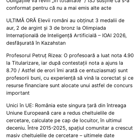
Obligațiile vă revin „în totalitate” / ISJ susține că s-a
conformat pentru că nu a mai emis alte acte
ULTIMĂ ORĂ Elevii români au obținut 3 medalii de
aur, 2 de argint și 3 de bronz la Olimpiada
Internațională de Inteligență Artificială – IOAI 2026,
desfășurată în Kazahstan
Profesorul Petruț Rizea: O profesoară a luat nota 4.90
la Titularizare, iar după contestații nota a ajuns la
8.70 / Astfel de erori îmi arată ce entuziasmați sunt
profesorii buni, cu experiență să vină la corectat și ce
resurse financiare sunt alocate unui astfel de concurs
important
Unici în UE: România este singura țară din întreaga
Uniune Europeană care a redus cheltuielile de
cercetare, calculate pe cap de locuitor, în ultimul
deceniu. Între 2015-2025, spațiul comunitar a crescut
masiv cheltuielile de cercetare – ultimele date