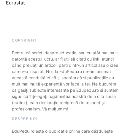
Eurostat
COPYRIGHT
Pentru că scrieți despre educație, sau cu atât mai mult
datorită acestui lucru, ar fi util să citați cu link, atunci
când preluați un articol, părți dintr-un articol sau o idee
care v-a inspirat. Noi, la EduPedu.ro ne-am asumat
această conduită etică și sperăm că și publicațiile cu
mult mai multă experiență vor face la fel. Ne bucurăm
că găsiți subiecte interesante pe Edupedu.ro și suntem
siguri că înțelegeți rugămintea noastră de a cita sursa
(cu link), ca o declarație reciprocă de respect și
profesionalism. Vă mulțumim!
DESPRE NOI
EduPedu.ro este o publicație online care găzduiește