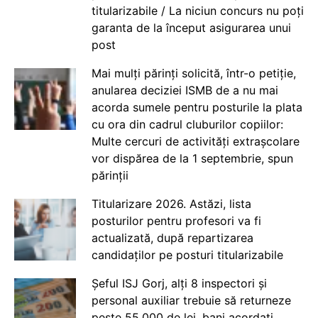
titularizabile / La niciun concurs nu poți
garanta de la început asigurarea unui
post
Mai mulți părinți solicită, într-o petiție,
anularea deciziei ISMB de a nu mai
acorda sumele pentru posturile la plata
cu ora din cadrul cluburilor copiilor:
Multe cercuri de activități extrașcolare
vor dispărea de la 1 septembrie, spun
părinții
Titularizare 2026. Astăzi, lista
posturilor pentru profesori va fi
actualizată, după repartizarea
candidaților pe posturi titularizabile
Șeful ISJ Gorj, alți 8 inspectori și
personal auxiliar trebuie să returneze
peste 55.000 de lei, bani acordați