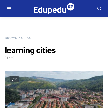
BROWSING TAG
learning cities
1 post
Știri