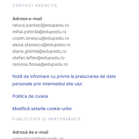
CONTACT REDACȚIE
Adrese e-mail
raluca.pantazi@edupedu.ro
mihai.peticila@edupedu.ro
costin.ionescu@edupedu.ro
alexa.stanescu@edupedu.ro
diana.ghimisi@edupedu.ro
stefan.lefter@edupedu.ro
ramona.florea@edupedu.ro
Notă de informare cu privire la prelucrarea de date
personale prin intermediul site-ului
Politica de cookie
Modifică setarile cookie-urilor
PUBLICITATE ȘI PARTENERIATE
Adresă de e-mail
comunicare@edupedu.ro