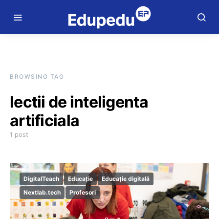
BROWSING TAG
lectii de inteligenta
artificiala
1 post
DigitalTeach
Educație
Educație digitală
Nextlab.tech
Profesori