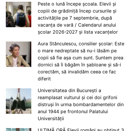
Peste o lună începe școala. Elevii și
copiii de grădiniță încep cursurile și
activitățile pe 7 septembrie, după
vacanța de vară / Calendarul anului
școlar 2026-2027 și lista vacanțelor
Aura Stănculescu, consilier școlar: Este
o mare nedreptate să nu-i lăsăm pe
copii să fie așa cum sunt. Suntem prea
dornici să îi băgăm în șabloane și să-i
corectăm, să invalidăm ceea ce fac
diferit
Universitatea din București a
reamplasat vulturul și cei doi grifoni
distruși în urma bombardamentelor din
anul 1944 pe frontonul Palatului
Universității
ULTIMĂ ORĂ Elevii români au obținut 3