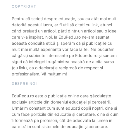
COPYRIGHT
Pentru că scrieți despre educație, sau cu atât mai mult
datorită acestui lucru, ar fi util să citați cu link, atunci
când preluați un articol, părți dintr-un articol sau o idee
care v-a inspirat. Noi, la EduPedu.ro ne-am asumat
această conduită etică și sperăm că și publicațiile cu
mult mai multă experiență vor face la fel. Ne bucurăm
că găsiți subiecte interesante pe Edupedu.ro și suntem
siguri că înțelegeți rugămintea noastră de a cita sursa
(cu link), ca o declarație reciprocă de respect și
profesionalism. Vă mulțumim!
DESPRE NOI
EduPedu.ro este o publicație online care găzduiește
exclusiv articole din domeniul educației și cercetării.
Urmărim constant cum sunt educați copiii noștri, cine și
cum face politicile din educație și cercetare, cine și cum
îi formează pe profesori, cât de adecvate la lumea în
care trăim sunt sistemele de educație și cercetare.