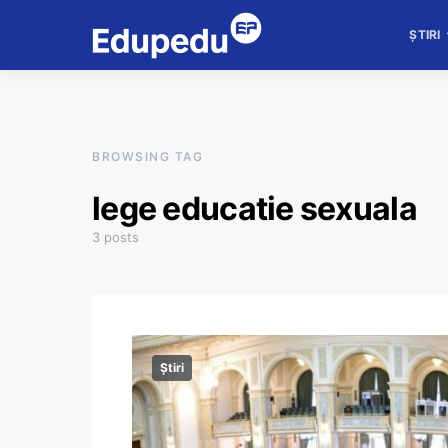
ȘTIRI
BROWSING TAG
lege educatie sexuala
3 posts
Știri