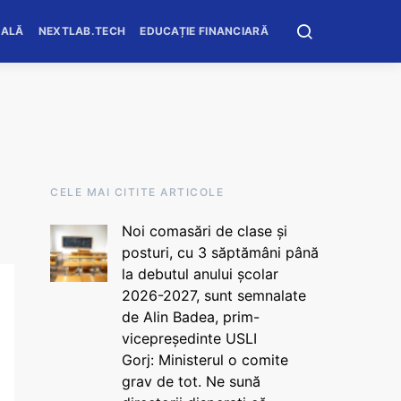
OALĂ
NEXTLAB.TECH
EDUCAȚIE FINANCIARĂ
CELE MAI CITITE ARTICOLE
Noi comasări de clase și
posturi, cu 3 săptămâni până
la debutul anului școlar
2026-2027, sunt semnalate
de Alin Badea, prim-
vicepreședinte USLI
Gorj: Ministerul o comite
grav de tot. Ne sună