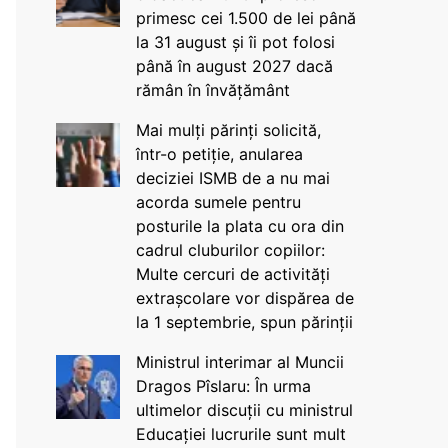
primesc cei 1.500 de lei până
la 31 august și îi pot folosi
până în august 2027 dacă
rămân în învățământ
Mai mulți părinți solicită,
într-o petiție, anularea
deciziei ISMB de a nu mai
acorda sumele pentru
posturile la plata cu ora din
cadrul cluburilor copiilor:
Multe cercuri de activități
extrașcolare vor dispărea de
la 1 septembrie, spun părinții
Ministrul interimar al Muncii
Dragos Pîslaru: În urma
ultimelor discuții cu ministrul
Educației lucrurile sunt mult