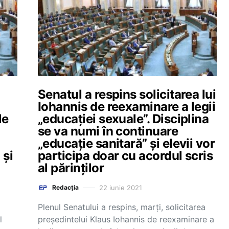
Senatul a respins solicitarea lui
Iohannis de reexaminare a legii
le
„educației sexuale”. Disciplina
se va numi în continuare
„educație sanitară” și elevii vor
 și
participa doar cu acordul scris
al părinților
22 iunie 2021
Redacția
Plenul Senatului a respins, marți, solicitarea
l
președintelui Klaus Iohannis de reexaminare a