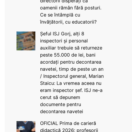
directorii disperați că
oamenii rămân fără posturi.
Ce se întâmplă cu
învățătorii, cu educatorii?
Șeful ISJ Gorj, alți 8
inspectori și personal
auxiliar trebuie să returneze
peste 55.000 de lei, bani
acordați pentru decontarea
navetei, timp de peste un an
/ Inspectorul general, Marian
Staicu: La vremea aceea nu
eram inspector șef. ISJ ne-a
cerut să depunem
documente pentru
decontarea navetei
OFICIAL Prima de carieră
didactică 2026: profesorii