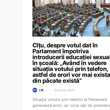
Cîțu, despre votul dat în
Parlament împotriva
introducerii educației sexua
în școală: „Având în vedere
situația votului prin telefon,
astfel de erori vor mai exista
din păcate există”
24 iunie 2021
I.N.
Situația votului prin telefon la Parlament
generează erori, iar votul dat de premieru