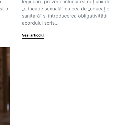
a
legii care prevede înlocuirea noțiunii de
st o
„educație sexuală” cu cea de „educație
sanitară” și introducerea obligativității
acordului scris…
Vezi articolul