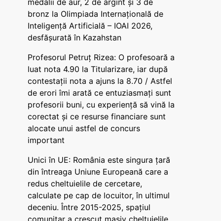
medalii de aur, 2 de argint și 3 de
bronz la Olimpiada Internațională de
Inteligență Artificială – IOAI 2026,
desfășurată în Kazahstan
Profesorul Petruț Rizea: O profesoară a
luat nota 4.90 la Titularizare, iar după
contestații nota a ajuns la 8.70 / Astfel
de erori îmi arată ce entuziasmați sunt
profesorii buni, cu experiență să vină la
corectat și ce resurse financiare sunt
alocate unui astfel de concurs
important
Unici în UE: România este singura țară
din întreaga Uniune Europeană care a
redus cheltuielile de cercetare,
calculate pe cap de locuitor, în ultimul
deceniu. Între 2015-2025, spațiul
comunitar a crescut masiv cheltuielile