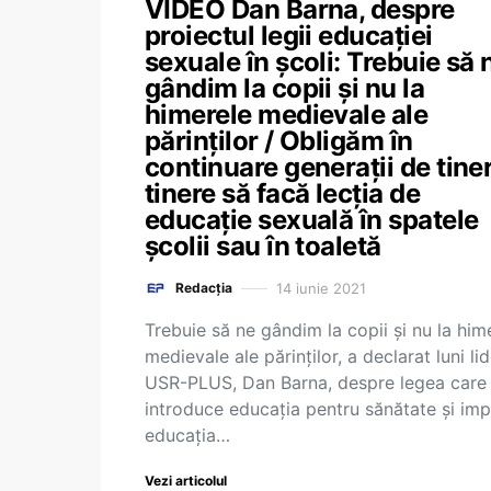
VIDEO Dan Barna, despre
proiectul legii educației
sexuale în școli: Trebuie să 
gândim la copii și nu la
himerele medievale ale
părinților / Obligăm în
continuare generații de tiner
tinere să facă lecția de
educație sexuală în spatele
școlii sau în toaletă
14 iunie 2021
Redacția
Trebuie să ne gândim la copii și nu la him
medievale ale părinților, a declarat luni lid
USR-PLUS, Dan Barna, despre legea care
introduce educația pentru sănătate și impl
educația…
Vezi articolul