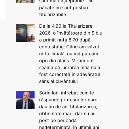
sunt mari așteptările. Din
păcate nu sunt posturi
titularizabile
De la 4.90 la Titularizare
2026, o învățătoare din Sibiu
a primit nota 8.70 după
contestație: Când am văzut
nota inițială, nu mă puteam
opri din plâns. Mi-am dat
seama că lucrarea mea nu a
fost corectată în adevăratul
sens al cuvântului
Sorin Ion, întrebat cum le
răspunde profesorilor care
dau an de an Titularizarea,
obțin note mari, dar nu au
post pe perioadă
nedeterminată: În ultimii ani