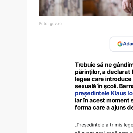
Foto: gov.ro
Adau
Trebuie să ne gândim 
părinților, a declara
legea care introduce 
sexuală în școli. Bar
președintele Klaus I
iar în acest moment s
forma care a ajuns de
„Președintele a trimis le
că exact acei copii care s