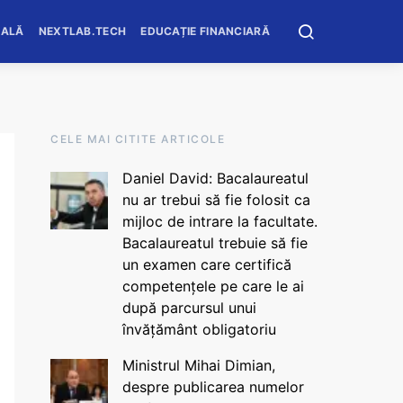
OALĂ
NEXTLAB.TECH
EDUCAȚIE FINANCIARĂ
CELE MAI CITITE ARTICOLE
Daniel David: Bacalaureatul
nu ar trebui să fie folosit ca
mijloc de intrare la facultate.
Bacalaureatul trebuie să fie
un examen care certifică
competențele pe care le ai
după parcursul unui
învățământ obligatoriu
Ministrul Mihai Dimian,
despre publicarea numelor