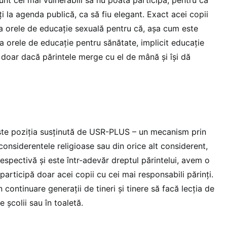
ți la agenda publică, ca să fiu elegant. Exact acei copii
la orele de educație sexuală pentru că, așa cum este
a orele de educație pentru sănătate, implicit educație
 doar dacă părintele merge cu el de mână și își dă
este poziția susținută de USR-PLUS – un mecanism prin
 considerentele religioase sau din orice alt considerent,
 respectivă și este într-adevăr dreptul părintelui, avem o
participă doar acei copii cu cei mai responsabili părinți.
în continuare generații de tineri și tinere să facă lecția de
 școlii sau în toaletă.