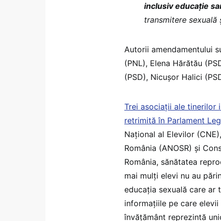
inclusiv educație sa
transmitere sexuală ș
Autorii amendamentului su
(PNL), Elena Hărătău (PS
(PSD), Nicuşor Halici (PSD
Trei asociații ale tinerilo
retrimită în Parlament Leg
Național al Elevilor (CNE)
România (ANOSR) și Consili
România, sănătatea reprodu
mai mulți elevi nu au pări
educația sexuală care ar tr
informațiile pe care elevi
învățământ reprezintă uni