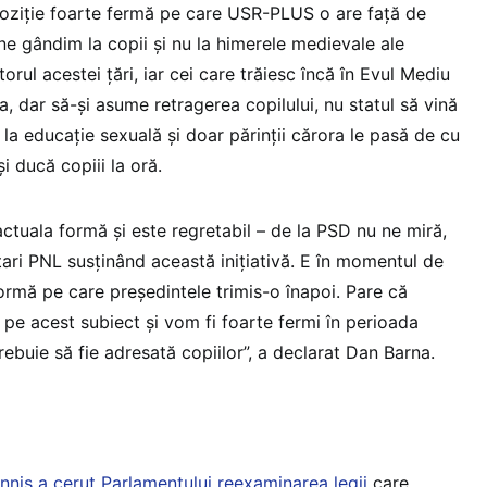
oziție foarte fermă pe care USR-PLUS o are față de
ne gândim la copii și nu la himerele medievale ale
itorul acestei țări, iar cei care trăiesc încă în Evul Mediu
a, dar să-și asume retragerea copilului, nu statul să vină
 la educație sexuală și doar părinții cărora le pasă de cu
i ducă copiii la oră.
ctuala formă și este regretabil – de la PSD nu ne miră,
ari PNL susținând această inițiativă. E în momentul de
formă pe care președintele trimis-o înapoi. Pare că
 pe acest subiect și vom fi foarte fermi în perioada
ebuie să fie adresată copiilor”, a declarat Dan Barna.
nnis a cerut Parlamentului reexaminarea legii
care