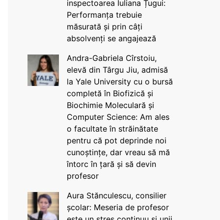
inspectoarea Iuliana Țugui:
Performanța trebuie
măsurată și prin câți
absolvenți se angajează
Andra-Gabriela Cîrstoiu,
elevă din Târgu Jiu, admisă
la Yale University cu o bursă
completă în Biofizică și
Biochimie Moleculară și
Computer Science: Am ales
o facultate în străinătate
pentru că pot deprinde noi
cunoștințe, dar vreau să mă
întorc în țară și să devin
profesor
Aura Stănculescu, consilier
școlar: Meseria de profesor
este un stres continuu și unii