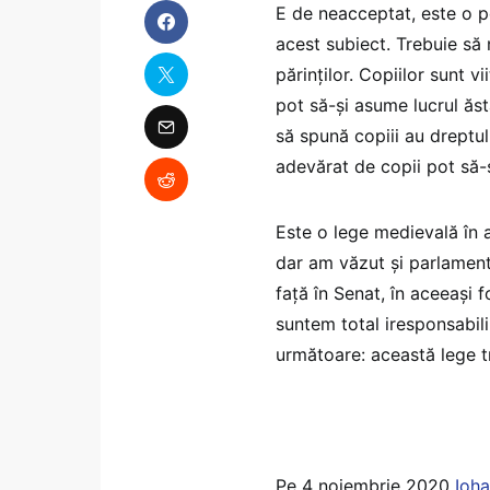
E de neacceptat, este o p
acest subiect. Trebuie să 
părinților. Copiilor sunt vi
pot să-și asume lucrul ăst
să spună copiii au dreptul
adevărat de copii pot să-ș
Este o lege medievală în a
dar am văzut și parlament
față în Senat, în aceeași 
suntem total iresponsabili
următoare: această lege tr
Pe 4 noiembrie 2020
Ioha