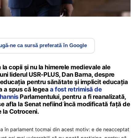
gă-ne ca sursă preferată în Google
la copii și nu la himerele medievale ale
t luni liderul USR-PLUS, Dan Barna, despre
educația pentru sănătate și implicit educația
na a spus că legea
a fost retrimisă de
ohannis
Parlamentului, pentru a fi reanalizată,
e afla la Senat nefiind încă modificată față de
 la Cotroceni.
gea în parlament tocmai din acest motiv: e de neacceptat
unt cei mai vulnerabili să nu poată participa, pentru că