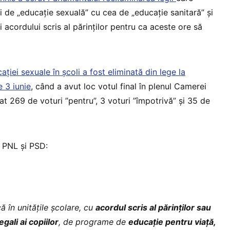
i de „educație sexuală” cu cea de „educație sanitară” și
i acordului scris al părinților pentru ca aceste ore să
iei sexuale în școli a fost eliminată din lege la
 3 iunie
, când a avut loc votul final în plenul Camerei
rat 269 de voturi ”pentru”, 3 voturi ”împotrivă” și 35 de
PNL și PSD:
ă în unitățile școlare, cu
acordul scris al părinților sau
egali ai copiilor
, de programe de
educație pentru viață,