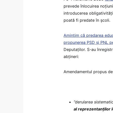
prevede înlocuirea noțiuni
introducerea obligativități
poată fi predate în școli.
Amintim că predarea educaț
propunerea PSD și PNL pe
Deputaților. S-au înregist
abțineri:
Amendamentul propus de 
”derularea sistematic
al reprezentanților l