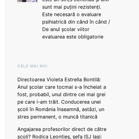
sunt mai puțini rezistenți.
Este necesară o evaluare
psihiatrică din când în când /
De anul școlar viitor
evaluarea este obligatorie
CELE MAI NOI
Directoarea Violeta Estrella Bontilă:
Anul școlar care tocmai s-a încheiat a
fost, probabil, unul dintre cei mai grei
pe care i-am trăit. Conducerea unei
școli în România înseamnă, astăzi, un
stres permanent, o muncă titanică
Angajarea profesorilor direct de către
școli? Rodica Leontieș, șefa ISJ Iași: