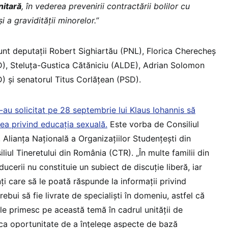
nitară
, în vederea prevenirii contractării bolilor cu
i a gravidității minorelor.”
nt deputaţii Robert Sighiartău (PNL), Florica Cherecheş
D), Steluţa-Gustica Cătăniciu (ALDE), Adrian Solomon
) şi senatorul Titus Corlăţean (PSD).
r i-au solicitat pe 28 septembrie lui Klaus Iohannis să
ea privind educația sexuală.
Este vorba de Consiliul
, Alianța Națională a Organizațiilor Studențești din
ul Tineretului din România (CTR). „În multe familii din
cerii nu constituie un subiect de discuție liberă, iar
nți care să le poată răspunde la informații privind
ebui să fie livrate de specialiști în domeniu, astfel că
i le primesc pe această temă în cadrul unității de
ca oportunitate de a înțelege aspecte de bază