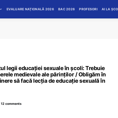
EVALUARE NAȚIONALĂ 2026
BAC 2026
PROFESORI
AI LA ȘC
 legii educației sexuale în școli: Trebuie
merele medievale ale părinților / Obligăm în
tinere să facă lecția de educație sexuală în
12 comments