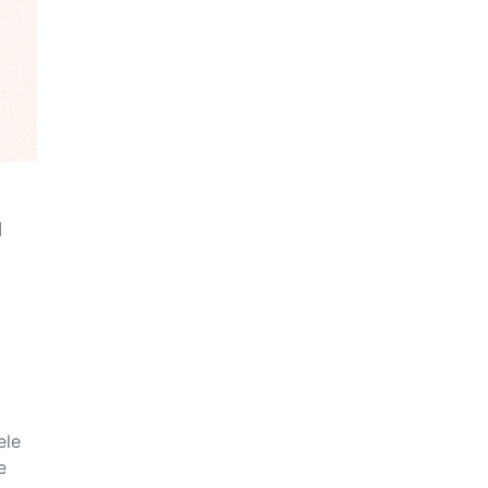
u
ele
e