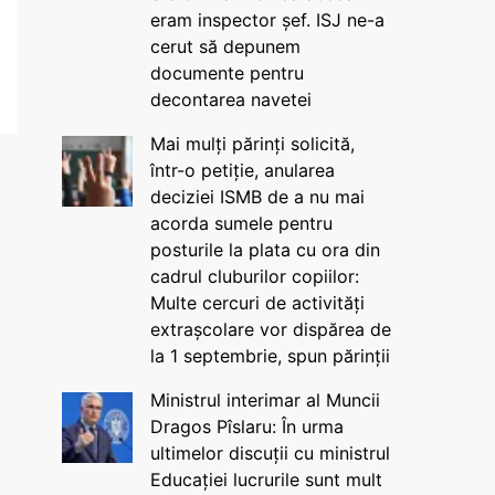
eram inspector șef. ISJ ne-a
cerut să depunem
documente pentru
decontarea navetei
Mai mulți părinți solicită,
într-o petiție, anularea
deciziei ISMB de a nu mai
acorda sumele pentru
posturile la plata cu ora din
cadrul cluburilor copiilor:
Multe cercuri de activități
extrașcolare vor dispărea de
la 1 septembrie, spun părinții
Ministrul interimar al Muncii
Dragos Pîslaru: În urma
ultimelor discuții cu ministrul
Educației lucrurile sunt mult