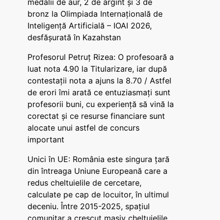
medalii de aur, 2 de argint și 3 de
bronz la Olimpiada Internațională de
Inteligență Artificială – IOAI 2026,
desfășurată în Kazahstan
Profesorul Petruț Rizea: O profesoară a
luat nota 4.90 la Titularizare, iar după
contestații nota a ajuns la 8.70 / Astfel
de erori îmi arată ce entuziasmați sunt
profesorii buni, cu experiență să vină la
corectat și ce resurse financiare sunt
alocate unui astfel de concurs
important
Unici în UE: România este singura țară
din întreaga Uniune Europeană care a
redus cheltuielile de cercetare,
calculate pe cap de locuitor, în ultimul
deceniu. Între 2015-2025, spațiul
comunitar a crescut masiv cheltuielile