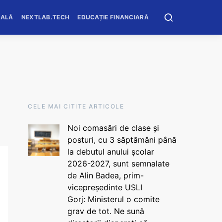
OALĂ
NEXTLAB.TECH
EDUCAȚIE FINANCIARĂ
CELE MAI CITITE ARTICOLE
Noi comasări de clase și
posturi, cu 3 săptămâni până
la debutul anului școlar
2026-2027, sunt semnalate
de Alin Badea, prim-
vicepreședinte USLI
Gorj: Ministerul o comite
grav de tot. Ne sună