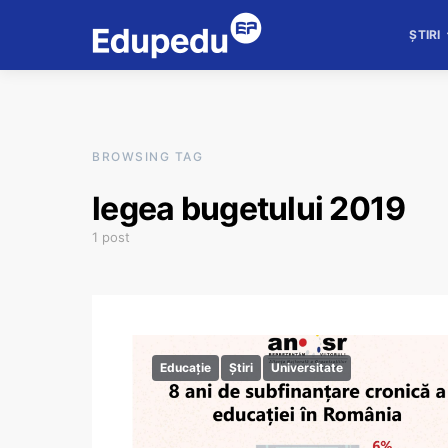
ȘTIRI
BROWSING TAG
legea bugetului 2019
1 post
Educație
Știri
Universitate