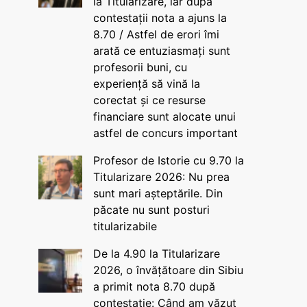
la Titularizare, iar după
contestații nota a ajuns la
8.70 / Astfel de erori îmi
arată ce entuziasmați sunt
profesorii buni, cu
experiență să vină la
corectat și ce resurse
financiare sunt alocate unui
astfel de concurs important
Profesor de Istorie cu 9.70 la
Titularizare 2026: Nu prea
sunt mari așteptările. Din
păcate nu sunt posturi
titularizabile
De la 4.90 la Titularizare
2026, o învățătoare din Sibiu
a primit nota 8.70 după
contestație: Când am văzut