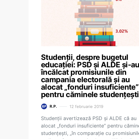
Studenții, despre bugetul
educației: PSD și ALDE și-a
încălcat promisiunile din
campania electorală și au
alocat „fonduri insuficiente”
pentru căminele studențești
12 februarie 2019
R.P.
Studenții avertizează PSD și ALDE că au
alocat „fonduri insuficiente” pentru cămin
studențești, „în comparație cu promisiunil