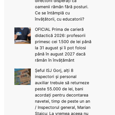
directorii disperați că
oamenii rămân fără posturi.
Ce se întâmplă cu
învățătorii, cu educatorii?
OFICIAL Prima de carieră
didactică 2026: profesorii
primesc cei 1.500 de lei până
la 31 august și îi pot folosi
până în august 2027 dacă
rămân în învățământ
Șeful ISJ Gorj, alți 8
inspectori și personal
auxiliar trebuie să returneze
peste 55.000 de lei, bani
acordați pentru decontarea
navetei, timp de peste un an
/ Inspectorul general, Marian
Staicu: La vremea aceea nu