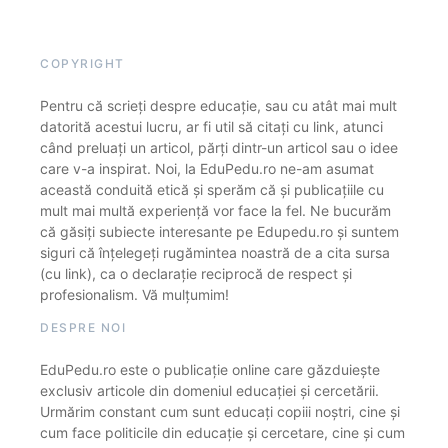
COPYRIGHT
Pentru că scrieți despre educație, sau cu atât mai mult
datorită acestui lucru, ar fi util să citați cu link, atunci
când preluați un articol, părți dintr-un articol sau o idee
care v-a inspirat. Noi, la EduPedu.ro ne-am asumat
această conduită etică și sperăm că și publicațiile cu
mult mai multă experiență vor face la fel. Ne bucurăm
că găsiți subiecte interesante pe Edupedu.ro și suntem
siguri că înțelegeți rugămintea noastră de a cita sursa
(cu link), ca o declarație reciprocă de respect și
profesionalism. Vă mulțumim!
DESPRE NOI
EduPedu.ro este o publicație online care găzduiește
exclusiv articole din domeniul educației și cercetării.
Urmărim constant cum sunt educați copiii noștri, cine și
cum face politicile din educație și cercetare, cine și cum