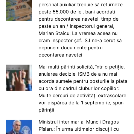
personal auxiliar trebuie să returneze
peste 55.000 de lei, bani acordați
pentru decontarea navetei, timp de
peste un an / Inspectorul general,
Marian Staicu: La vremea aceea nu
eram inspector șef. ISJ ne-a cerut să
depunem documente pentru
decontarea navetei
Mai mulți părinți solicită, într-o petiție,
anularea deciziei ISMB de a nu mai
acorda sumele pentru posturile la plata
cu ora din cadrul cluburilor copiilor:
Multe cercuri de activități extrașcolare
vor dispărea de la 1 septembrie, spun
părinții
Ministrul interimar al Muncii Dragos
Pîslaru: În urma ultimelor discuții cu