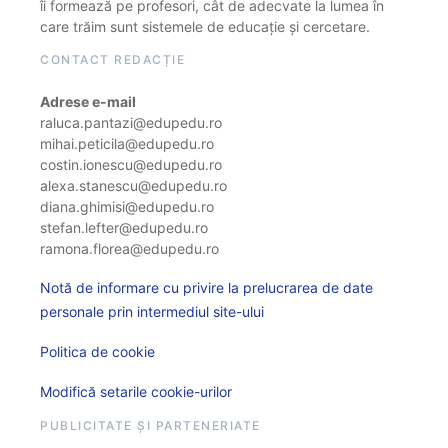
îi formează pe profesori, cât de adecvate la lumea în
care trăim sunt sistemele de educație și cercetare.
CONTACT REDACȚIE
Adrese e-mail
raluca.pantazi@edupedu.ro
mihai.peticila@edupedu.ro
costin.ionescu@edupedu.ro
alexa.stanescu@edupedu.ro
diana.ghimisi@edupedu.ro
stefan.lefter@edupedu.ro
ramona.florea@edupedu.ro
Notă de informare cu privire la prelucrarea de date
personale prin intermediul site-ului
Politica de cookie
Modifică setarile cookie-urilor
PUBLICITATE ȘI PARTENERIATE