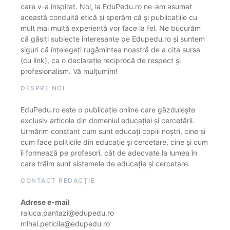
care v-a inspirat. Noi, la EduPedu.ro ne-am asumat
această conduită etică și sperăm că și publicațiile cu
mult mai multă experiență vor face la fel. Ne bucurăm
că găsiți subiecte interesante pe Edupedu.ro și suntem
siguri că înțelegeți rugămintea noastră de a cita sursa
(cu link), ca o declarație reciprocă de respect și
profesionalism. Vă mulțumim!
DESPRE NOI
EduPedu.ro este o publicație online care găzduiește
exclusiv articole din domeniul educației și cercetării.
Urmărim constant cum sunt educați copiii noștri, cine și
cum face politicile din educație și cercetare, cine și cum
îi formează pe profesori, cât de adecvate la lumea în
care trăim sunt sistemele de educație și cercetare.
CONTACT REDACȚIE
Adrese e-mail
raluca.pantazi@edupedu.ro
mihai.peticila@edupedu.ro