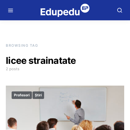
BROWSING TAG
licee strainatate
2 posts
Profesori
Știri