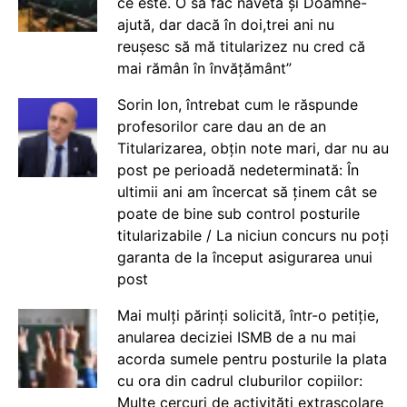
ce este. O să fac naveta și Doamne-
ajută, dar dacă în doi,trei ani nu
reușesc să mă titularizez nu cred că
mai rămân în învățământ”
Sorin Ion, întrebat cum le răspunde
profesorilor care dau an de an
Titularizarea, obțin note mari, dar nu au
post pe perioadă nedeterminată: În
ultimii ani am încercat să ținem cât se
poate de bine sub control posturile
titularizabile / La niciun concurs nu poți
garanta de la început asigurarea unui
post
Mai mulți părinți solicită, într-o petiție,
anularea deciziei ISMB de a nu mai
acorda sumele pentru posturile la plata
cu ora din cadrul cluburilor copiilor:
Multe cercuri de activități extrașcolare