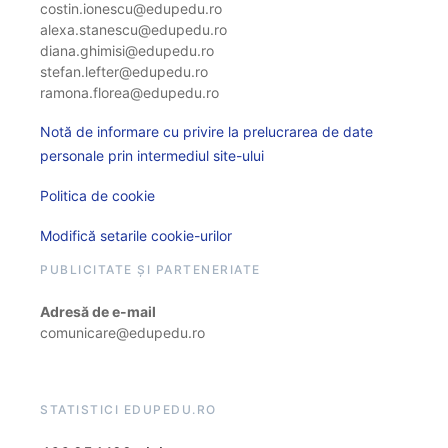
costin.ionescu@edupedu.ro
alexa.stanescu@edupedu.ro
diana.ghimisi@edupedu.ro
stefan.lefter@edupedu.ro
ramona.florea@edupedu.ro
Notă de informare cu privire la prelucrarea de date
personale prin intermediul site-ului
Politica de cookie
Modifică setarile cookie-urilor
PUBLICITATE ȘI PARTENERIATE
Adresă de e-mail
comunicare@edupedu.ro
STATISTICI EDUPEDU.RO