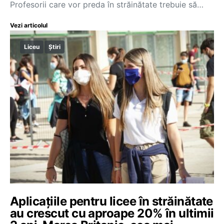
Profesorii care vor preda în străinătate trebuie să…
Vezi articolul
Liceu
Știri
Aplicațiile pentru licee în străinătate
au crescut cu aproape 20% în ultimii