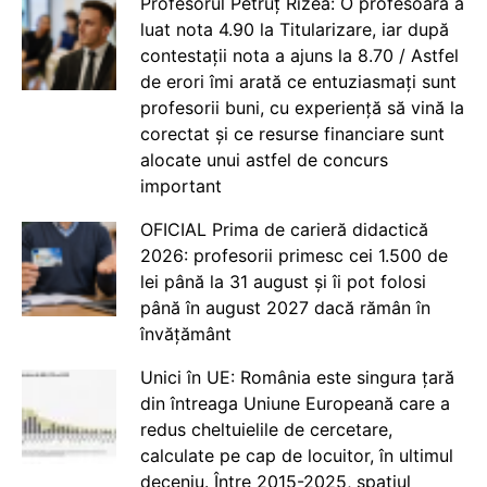
Profesorul Petruț Rizea: O profesoară a
luat nota 4.90 la Titularizare, iar după
contestații nota a ajuns la 8.70 / Astfel
de erori îmi arată ce entuziasmați sunt
profesorii buni, cu experiență să vină la
corectat și ce resurse financiare sunt
alocate unui astfel de concurs
important
OFICIAL Prima de carieră didactică
2026: profesorii primesc cei 1.500 de
lei până la 31 august și îi pot folosi
până în august 2027 dacă rămân în
învățământ
Unici în UE: România este singura țară
din întreaga Uniune Europeană care a
redus cheltuielile de cercetare,
calculate pe cap de locuitor, în ultimul
deceniu. Între 2015-2025, spațiul