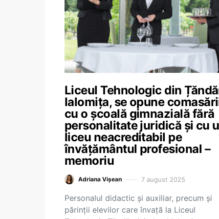
Liceul Tehnologic din Țăndăr
Ialomița, se opune comasări
cu o școală gimnazială fără
personalitate juridică și cu 
liceu neacreditabil pe
învățământul profesional –
memoriu
7 august 2025
Adriana Vișean
Personalul didactic și auxiliar, precum și
părinții elevilor care învață la Liceul