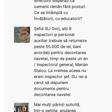
directorii disperați că
oamenii rămân fără posturi.
Ce se întâmplă cu
învățătorii, cu educatorii?
Șeful ISJ Gorj, alți 8
inspectori și personal
auxiliar trebuie să returneze
peste 55.000 de lei, bani
acordați pentru decontarea
navetei, timp de peste un an
/ Inspectorul general, Marian
Staicu: La vremea aceea nu
eram inspector șef. ISJ ne-a
cerut să depunem
documente pentru
decontarea navetei
Mai mulți părinți solicită,
într-o petiție, anularea