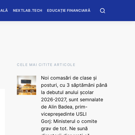
OALĂ
NEXTLAB.TECH
EDUCAȚIE FINANCIARĂ
CELE MAI CITITE ARTICOLE
Noi comasări de clase și
posturi, cu 3 săptămâni până
la debutul anului școlar
2026-2027, sunt semnalate
de Alin Badea, prim-
vicepreședinte USLI
Gorj: Ministerul o comite
grav de tot. Ne sună