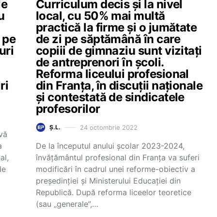
le
Curriculum decis și la nivel
u
local, cu 50% mai multă
practică la firme și o jumătate
 pe
de zi pe săptămână în care
uri
copiii de gimnaziu sunt vizitați
de antreprenori în școli.
Reforma liceului profesional
ri
din Franța, în discuții naționale
și contestată de sindicatele
profesorilor
24 octombrie 2022
Ș.L.
vă
a
De la începutul anului școlar 2023-2024,
al,
învățământul profesional din Franța va suferi
de
modificări în cadrul unei reforme-obiectiv a
președinției și Ministerului Educației din
Republică. După reforma liceelor teoretice
(sau „generale”,…