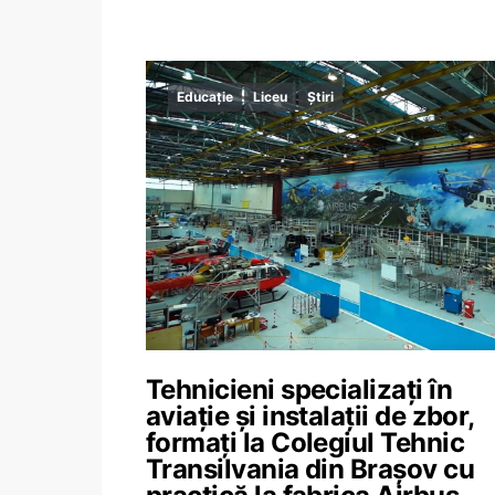
Educație
Liceu
Știri
Tehnicieni specializați în
aviație și instalații de zbor,
formați la Colegiul Tehnic
Transilvania din Brașov cu