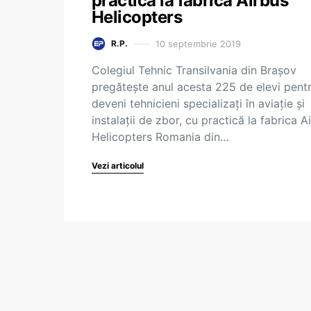
practică la fabrica Airbus
Helicopters
10 septembrie 2019
R.P.
Colegiul Tehnic Transilvania din Brașov
pregătește anul acesta 225 de elevi pent
deveni tehnicieni specializați în aviație și
instalații de zbor, cu practică la fabrica A
Helicopters Romania din…
Vezi articolul