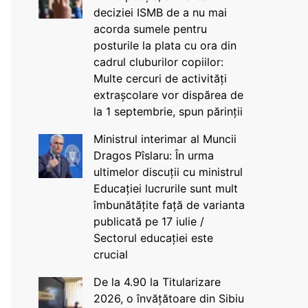
deciziei ISMB de a nu mai
acorda sumele pentru
posturile la plata cu ora din
cadrul cluburilor copiilor:
Multe cercuri de activități
extrașcolare vor dispărea de
la 1 septembrie, spun părinții
Ministrul interimar al Muncii
Dragos Pîslaru: În urma
ultimelor discuții cu ministrul
Educației lucrurile sunt mult
îmbunătățite față de varianta
publicată pe 17 iulie /
Sectorul educației este
crucial
De la 4.90 la Titularizare
2026, o învățătoare din Sibiu