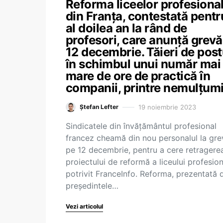
Reforma liceelor profesiona
din Franța, contestată pentr
al doilea an la rând de
profesori, care anunță grevă
12 decembrie. Tăieri de post
în schimbul unui număr mai
mare de ore de practică în
companii, printre nemulțumi
19 noiembrie 2023
Ștefan Lefter
Sindicatele din învățământul profesional
francez cheamă din nou personalul la gre
pe 12 decembrie, pentru a cere retragere
proiectului de reformă a liceului profesion
potrivit FranceInfo. Reforma, prezentată 
președintele…
Vezi articolul