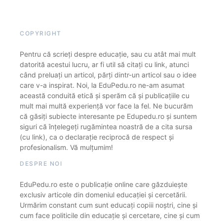
COPYRIGHT
Pentru că scrieți despre educație, sau cu atât mai mult
datorită acestui lucru, ar fi util să citați cu link, atunci
când preluați un articol, părți dintr-un articol sau o idee
care v-a inspirat. Noi, la EduPedu.ro ne-am asumat
această conduită etică și sperăm că și publicațiile cu
mult mai multă experiență vor face la fel. Ne bucurăm
că găsiți subiecte interesante pe Edupedu.ro și suntem
siguri că înțelegeți rugămintea noastră de a cita sursa
(cu link), ca o declarație reciprocă de respect și
profesionalism. Vă mulțumim!
DESPRE NOI
EduPedu.ro este o publicație online care găzduiește
exclusiv articole din domeniul educației și cercetării.
Urmărim constant cum sunt educați copiii noștri, cine și
cum face politicile din educație și cercetare, cine și cum