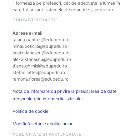
îi formează pe profesori, cât de adecvate la lumea în
care trăim sunt sistemele de educație și cercetare.
CONTACT REDACȚIE
Adrese e-mail
raluca.pantazi@edupedu.ro
mihai.peticila@edupedu.ro
costin.ionescu@edupedu.ro
alexa.stanescu@edupedu.ro
diana.ghimisi@edupedu.ro
stefan.lefter@edupedu.ro
ramona.florea@edupedu.ro
Notă de informare cu privire la prelucrarea de date
personale prin intermediul site-ului
Politica de cookie
Modifică setarile cookie-urilor
PUBLICITATE ȘI PARTENERIATE