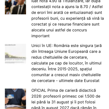
luat nota 4.90 la Titularizare, iar după
contestații nota a ajuns la 8.70 / Astfel
de erori îmi arată ce entuziasmați sunt
profesorii buni, cu experiență să vină la
corectat și ce resurse financiare sunt
alocate unui astfel de concurs
important
Unici în UE: România este singura țară
din întreaga Uniune Europeană care a
redus cheltuielile de cercetare,
calculate pe cap de locuitor, în ultimul
deceniu. Între 2015-2025, spațiul
comunitar a crescut masiv cheltuielile
de cercetare - ultimele date Eurostat
OFICIAL Prima de carieră didactică
2026: profesorii primesc cei 1.500 de
lei până la 31 august și îi pot folosi
până în august 2027 dacă rămân în