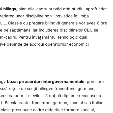
ul
bilingv
, planurile-cadru prevăd atât studiul aprofundat
predarea unor discipline non-lingvistice în limba
LIL. Clasele cu predare bilingvă generală vor avea 6 ore
e pe săptămână, iar includerea disciplinelor CLIL se
lan-cadru. Pentru învățământul tehnologic dual,
ngve depinde de acordul operatorilor economici
ingv
bazat pe acorduri interguvernamentale
, prin care
ază rețele de secții bilingve francofone, germane,
. Acestea permit elevilor să obțină diplome recunoscute
 fi Bacalaureatul francofon, german, spaniol sau italian.
 clase presupune cadre didactice formate special,