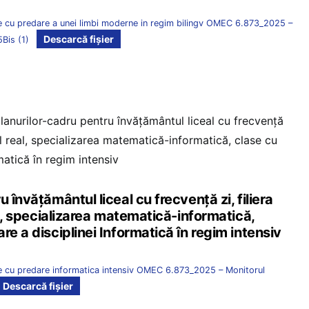
ele cu predare a unei limbi moderne in regim bilingv OMEC 6.873_2025 –
Descarcă fișier
5Bis (1)
lanurilor-cadru pentru învățământul liceal cu frecvență
ilul real, specializarea matematică-informatică, clase cu
matică în regim intensiv
 învățământul liceal cu frecvență zi, filiera
eal, specializarea matematică-informatică,
re a disciplinei Informatică în regim intensiv
ele cu predare informatica intensiv OMEC 6.873_2025 – Monitorul
Descarcă fișier