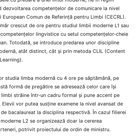
văd dezvoltarea competențelor de comunicare la nivel
i European Comun de Referință pentru Limbi (CECRL).
ăr crescut de ore pentru studiul limbii moderne L1 sau
 competențelor lingvistice cu setul competențelor-cheie
an. Totodată, se introduce predarea unor discipline
odernă, atât distinct, cât și prin metoda CLIL (Content
Learning).
 vor studia limba modernă cu 4 ore pe săptămână, pe
astă formă de pregătire se adresează celor care își
limbi străine într-un cadru formal și pune accent pe
. Elevii vor putea susține examene la nivel avansat de
 bacalaureat la disciplina respectivă. În cazul filierei
ii moderne L2 se organizează doar la cererea
teneri, potrivit proiectului de ordin de ministru.