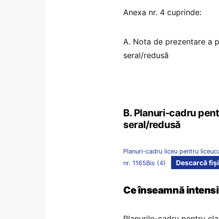
Anexa nr. 4 cuprinde:
A. Nota de prezentare a p
seral/redusă
B. Planuri-cadru pent
seral/redusă
Planuri-cadru liceu pentru liceu
Descarcă fiși
nr. 1165Bis (4)
Ce înseamnă intensiv 
Planurile-cadru pentru cla