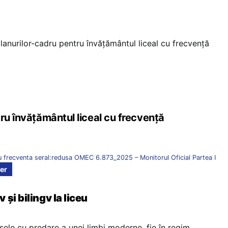
lanurilor-cadru pentru învățământul liceal cu frecvență
ru învățământul liceal cu frecvență
cu frecventa seral:redusa OMEC 6.873_2025 – Monitorul Oficial Partea I
er
și bilingv la liceu
sele cu predare a unei limbi moderne, fie în regim