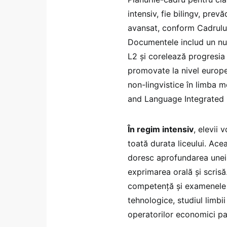
intensiv, fie bilingv, pre
avansat, conform Cadrulu
Documentele includ un num
L2 și corelează progresia
promovate la nivel europe
non-lingvistice în limba m
and Language Integrated 
În regim intensiv
, elevii
toată durata liceului. Ace
doresc aprofundarea unei 
exprimarea orală și scrisă
competență și examenele de
tehnologice, studiul limb
operatorilor economici par