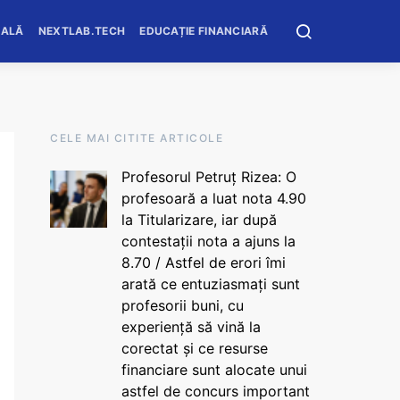
OALĂ
NEXTLAB.TECH
EDUCAȚIE FINANCIARĂ
CELE MAI CITITE ARTICOLE
Profesorul Petruț Rizea: O
profesoară a luat nota 4.90
la Titularizare, iar după
contestații nota a ajuns la
8.70 / Astfel de erori îmi
arată ce entuziasmați sunt
profesorii buni, cu
experiență să vină la
corectat și ce resurse
financiare sunt alocate unui
astfel de concurs important