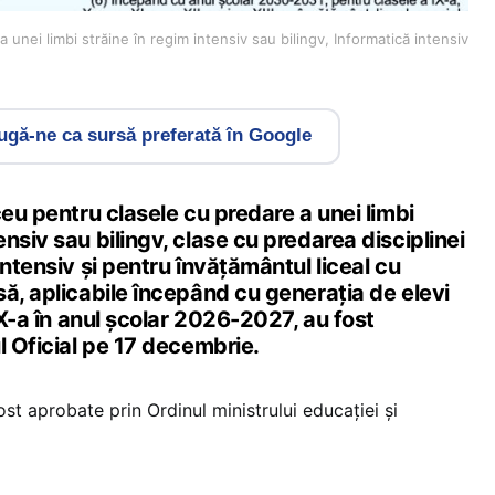
 unei limbi străine în regim intensiv sau bilingv, Informatică intensiv
gă-ne ca sursă preferată în Google
ceu pentru clasele cu predare a unei limbi
nsiv sau bilingv, clase cu predarea disciplinei
intensiv și pentru învățământul liceal cu
ă, aplicabile începând cu generația de elevi
 IX-a în anul școlar 2026-2027, au fost
l Oficial pe 17 decembrie.
st aprobate prin Ordinul ministrului educației și