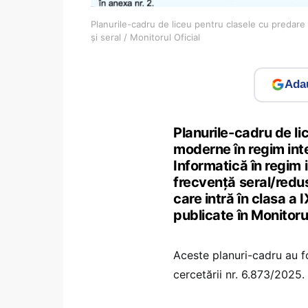
Planurile-cadru de liceu pentru clasele cu predare a
și seral / Monitorul Oficial
Adau
Planurile-cadru de li
moderne în regim inte
Informatică în regim 
frecvență seral/redus
care intră în clasa a
publicate în Monitoru
Aceste planuri-cadru au fo
cercetării nr. 6.873/2025.