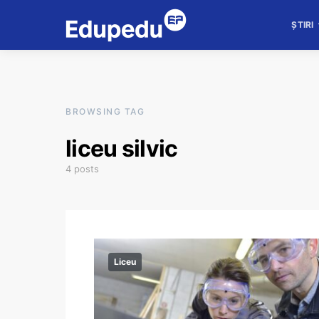
ȘTIRI
BROWSING TAG
liceu silvic
4 posts
Liceu