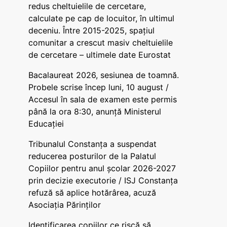
redus cheltuielile de cercetare,
calculate pe cap de locuitor, în ultimul
deceniu. Între 2015-2025, spațiul
comunitar a crescut masiv cheltuielile
de cercetare – ultimele date Eurostat
Bacalaureat 2026, sesiunea de toamnă.
Probele scrise încep luni, 10 august /
Accesul în sala de examen este permis
până la ora 8:30, anunță Ministerul
Educației
Tribunalul Constanța a suspendat
reducerea posturilor de la Palatul
Copiilor pentru anul școlar 2026-2027
prin decizie executorie / ISJ Constanța
refuză să aplice hotărârea, acuză
Asociația Părinților
Identificarea copiilor ce riscă să