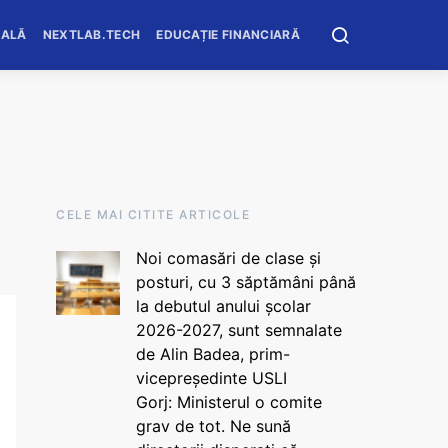
OALĂ
NEXTLAB.TECH
EDUCAȚIE FINANCIARĂ
CELE MAI CITITE ARTICOLE
Noi comasări de clase și
posturi, cu 3 săptămâni până
la debutul anului școlar
2026-2027, sunt semnalate
de Alin Badea, prim-
vicepreședinte USLI
Gorj: Ministerul o comite
grav de tot. Ne sună