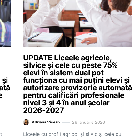
UPDATE Liceele agricole,
silvice și cele cu peste 75%
elevi în sistem dual pot
 și
funcționa cu mai puțini elevi și
ată
autorizare provizorie automată
e
pentru calificări profesionale
nivel 3 și 4 în anul școlar
2026-2027
26 ianuarie 2026
Adriana Vișean
t
Liceele cu profil agricol și silvic și cele cu