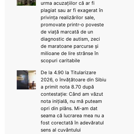
urma acuzațiilor că ar fi
plagiat sau ar fi exagerat în
privința realizărilor sale,
promovate printr-o poveste
de viață marcată de un
diagnostic de autism, zeci
de maratoane parcurse și
milioane de lire strânse în
scopuri caritabile
De la 4.90 la Titularizare
2026, o învățătoare din Sibiu
a primit nota 8.70 după
contestație: Când am văzut
nota inițială, nu mă puteam
opri din plâns. Mi-am dat
seama că lucrarea mea nu a
fost corectată în adevăratul
sens al cuvântului