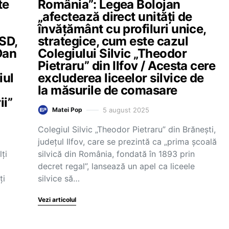
te
România”: Legea Bolojan
„afectează direct unități de
învățământ cu profiluri unice,
SD,
strategice, cum este cazul
Dan
Colegiului Silvic „Theodor
Pietraru” din Ilfov / Acesta cere
iul
excluderea liceelor silvice de
la măsurile de comasare
ii”
5 august 2025
Matei Pop
Colegiul Silvic „Theodor Pietraru” din Brănești,
județul Ilfov, care se prezintă ca „prima școală
ți
silvică din România, fondată în 1893 prin
decret regal”, lansează un apel ca liceele
ți
silvice să…
Vezi articolul