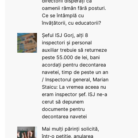
directorii disperați că
oamenii rămân fără posturi.
Ce se întâmplă cu
învățătorii, cu educatorii?
Șeful ISJ Gorj, alți 8
inspectori și personal
auxiliar trebuie să returneze
peste 55.000 de lei, bani
acordați pentru decontarea
navetei, timp de peste un an
/ Inspectorul general, Marian
Staicu: La vremea aceea nu
eram inspector șef. ISJ ne-a
cerut să depunem
documente pentru
decontarea navetei
Mai mulți părinți solicită,
într-o petiție, anularea