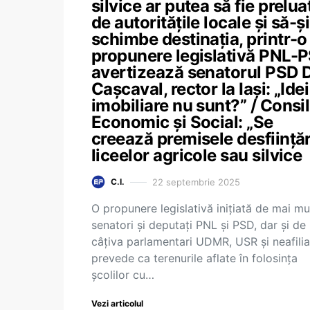
silvice ar putea să fie prelua
de autoritățile locale și să-și
schimbe destinația, printr-o
propunere legislativă PNL-P
avertizează senatorul PSD 
Cașcaval, rector la Iași: „Idei
imobiliare nu sunt?” / Consil
Economic și Social: „Se
creează premisele desființăr
liceelor agricole sau silvice
22 septembrie 2025
C.I.
O propunere legislativă inițiată de mai mul
senatori și deputați PNL și PSD, dar și de
câțiva parlamentari UDMR, USR și neafilia
prevede ca terenurile aflate în folosința
școlilor cu…
Vezi articolul