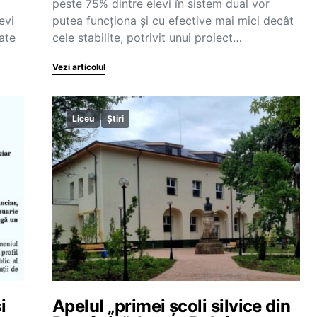
peste 75% dintre elevi în sistem dual vor
evi
putea funcționa și cu efective mai mici decât
ate
cele stabilite, potrivit unui proiect…
Vezi articolul
Liceu
Știri
i
Apelul „primei școli silvice din