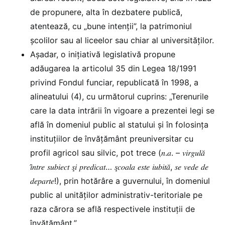
de propunere, alta în dezbatere publică,
atentează, cu „bune intenţii”, la patrimoniul
şcolilor sau al liceelor sau chiar al universităţilor.
Aşadar, o iniţiativă legislativă propune
adăugarea la articolul 35 din Legea 18/1991
privind Fondul funciar, republicată în 1998, a
alineatului (4), cu următorul cuprins: „Terenurile
care la data intrării în vigoare a prezentei legi se
află în domeniul public al statului şi în folosinţa
instituţiilor de învăţământ preuniversitar cu
profil agricol sau silvic, pot trece (𝑛.𝑎. – 𝑣𝑖𝑟𝑔𝑢𝑙𝑎̆
𝑖̂𝑛𝑡𝑟𝑒 𝑠𝑢𝑏𝑖𝑒𝑐𝑡 𝑠̧𝑖 𝑝𝑟𝑒𝑑𝑖𝑐𝑎𝑡… 𝑠̧𝑐𝑜𝑎𝑙𝑎 𝑒𝑠𝑡𝑒 𝑖𝑢𝑏𝑖𝑡𝑎̆, 𝑠𝑒 𝑣𝑒𝑑𝑒 𝑑𝑒
𝑑𝑒𝑝𝑎𝑟𝑡𝑒!), prin hotărâre a guvernului, în domeniul
public al unităţilor administrativ-teritoriale pe
raza cărora se află respectivele instituţii de
învăţământ.”