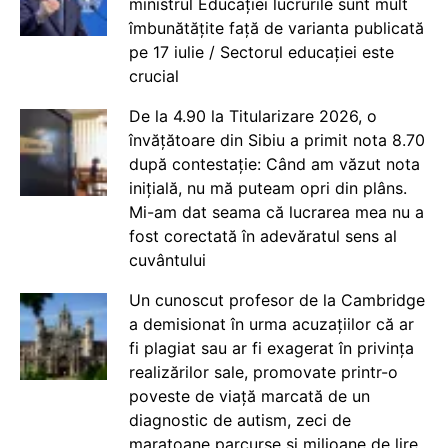
ministrul Educației lucrurile sunt mult
îmbunătățite față de varianta publicată
pe 17 iulie / Sectorul educației este
crucial
De la 4.90 la Titularizare 2026, o
învățătoare din Sibiu a primit nota 8.70
după contestație: Când am văzut nota
inițială, nu mă puteam opri din plâns.
Mi-am dat seama că lucrarea mea nu a
fost corectată în adevăratul sens al
cuvântului
Un cunoscut profesor de la Cambridge
a demisionat în urma acuzațiilor că ar
fi plagiat sau ar fi exagerat în privința
realizărilor sale, promovate printr-o
poveste de viață marcată de un
diagnostic de autism, zeci de
maratoane parcurse și milioane de lire