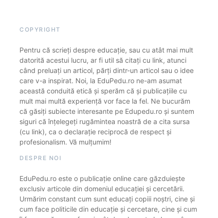
COPYRIGHT
Pentru că scrieți despre educație, sau cu atât mai mult
datorită acestui lucru, ar fi util să citați cu link, atunci
când preluați un articol, părți dintr-un articol sau o idee
care v-a inspirat. Noi, la EduPedu.ro ne-am asumat
această conduită etică și sperăm că și publicațiile cu
mult mai multă experiență vor face la fel. Ne bucurăm
că găsiți subiecte interesante pe Edupedu.ro și suntem
siguri că înțelegeți rugămintea noastră de a cita sursa
(cu link), ca o declarație reciprocă de respect și
profesionalism. Vă mulțumim!
DESPRE NOI
EduPedu.ro este o publicație online care găzduiește
exclusiv articole din domeniul educației și cercetării.
Urmărim constant cum sunt educați copiii noștri, cine și
cum face politicile din educație și cercetare, cine și cum