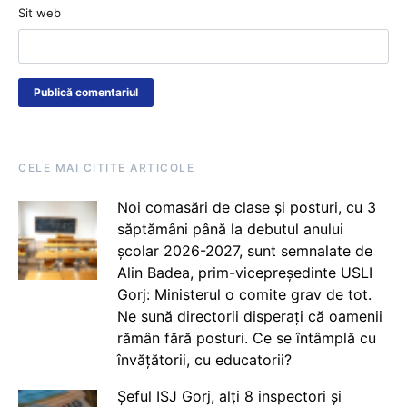
Sit web
CELE MAI CITITE ARTICOLE
Noi comasări de clase și posturi, cu 3
săptămâni până la debutul anului
școlar 2026-2027, sunt semnalate de
Alin Badea, prim-vicepreședinte USLI
Gorj: Ministerul o comite grav de tot.
Ne sună directorii disperați că oamenii
rămân fără posturi. Ce se întâmplă cu
învățătorii, cu educatorii?
Șeful ISJ Gorj, alți 8 inspectori și