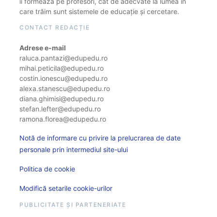
îi formează pe profesori, cât de adecvate la lumea în
care trăim sunt sistemele de educație și cercetare.
CONTACT REDACȚIE
Adrese e-mail
raluca.pantazi@edupedu.ro
mihai.peticila@edupedu.ro
costin.ionescu@edupedu.ro
alexa.stanescu@edupedu.ro
diana.ghimisi@edupedu.ro
stefan.lefter@edupedu.ro
ramona.florea@edupedu.ro
Notă de informare cu privire la prelucrarea de date
personale prin intermediul site-ului
Politica de cookie
Modifică setarile cookie-urilor
PUBLICITATE ȘI PARTENERIATE