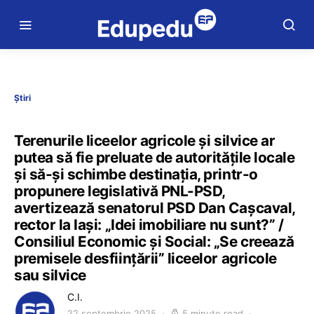
Știri
Terenurile liceelor agricole și silvice ar
putea să fie preluate de autoritățile locale
și să-și schimbe destinația, printr-o
propunere legislativă PNL-PSD,
avertizează senatorul PSD Dan Cașcaval,
rector la Iași: „Idei imobiliare nu sunt?” /
Consiliul Economic și Social: „Se creează
premisele desființării” liceelor agricole
sau silvice
C.I.
22 septembrie 2025
5 minute read