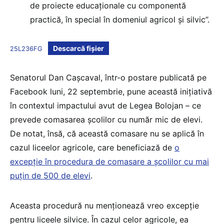
de proiecte educaţionale cu componentă
practică, în special în domeniul agricol şi silvic”.
Descarcă fișier
25L236FG
Senatorul Dan Cașcaval, într-o postare publicată pe
Facebook luni, 22 septembrie, pune această inițiativă
în contextul impactului avut de Legea Bolojan – ce
prevede comasarea școlilor cu număr mic de elevi.
De notat, însă, că această comasare nu se aplică în
cazul liceelor agricole, care beneficiază de
o
excepție în procedura de comasare a școlilor cu mai
puțin de 500 de elevi
.
Aceasta procedură nu menționează vreo excepție
pentru liceele silvice. În cazul celor agricole, ea