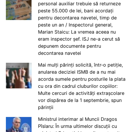
personal auxiliar trebuie să returneze
peste 55.000 de lei, bani acordați
pentru decontarea navetei, timp de
peste un an / Inspectorul general,
Marian Staicu: La vremea aceea nu
eram inspector șef. ISJ ne-a cerut să
depunem documente pentru
decontarea navetei
Mai mulți părinți solicită, într-o petiție,
anularea deciziei ISMB de a nu mai
acorda sumele pentru posturile la plata
cu ora din cadrul cluburilor copiilor:
Multe cercuri de activități extrașcolare
vor dispărea de la 1 septembrie, spun
părinții
Ministrul interimar al Muncii Dragos
Pîslaru: În urma ultimelor discuții cu