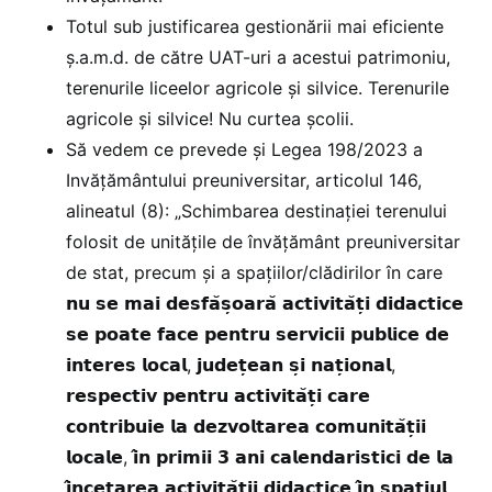
Totul sub justificarea gestionării mai eficiente
ş.a.m.d. de către UAT-uri a acestui patrimoniu,
terenurile liceelor agricole şi silvice. Terenurile
agricole şi silvice! Nu curtea şcolii.
Să vedem ce prevede şi Legea 198/2023 a
Invăţământului preuniversitar, articolul 146,
alineatul (8): „Schimbarea destinației terenului
folosit de unitățile de învățământ preuniversitar
de stat, precum și a spațiilor/clădirilor în care
𝗻𝘂 𝘀𝗲 𝗺𝗮𝗶 𝗱𝗲𝘀𝗳𝗮̆𝘀̦𝗼𝗮𝗿𝗮̆ 𝗮𝗰𝘁𝗶𝘃𝗶𝘁𝗮̆𝘁̦𝗶 𝗱𝗶𝗱𝗮𝗰𝘁𝗶𝗰𝗲
𝘀𝗲 𝗽𝗼𝗮𝘁𝗲 𝗳𝗮𝗰𝗲 𝗽𝗲𝗻𝘁𝗿𝘂 𝘀𝗲𝗿𝘃𝗶𝗰𝗶𝗶 𝗽𝘂𝗯𝗹𝗶𝗰𝗲 𝗱𝗲
𝗶𝗻𝘁𝗲𝗿𝗲𝘀 𝗹𝗼𝗰𝗮𝗹, 𝗷𝘂𝗱𝗲𝘁̦𝗲𝗮𝗻 𝘀̦𝗶 𝗻𝗮𝘁̦𝗶𝗼𝗻𝗮𝗹,
𝗿𝗲𝘀𝗽𝗲𝗰𝘁𝗶𝘃 𝗽𝗲𝗻𝘁𝗿𝘂 𝗮𝗰𝘁𝗶𝘃𝗶𝘁𝗮̆𝘁̦𝗶 𝗰𝗮𝗿𝗲
𝗰𝗼𝗻𝘁𝗿𝗶𝗯𝘂𝗶𝗲 𝗹𝗮 𝗱𝗲𝘇𝘃𝗼𝗹𝘁𝗮𝗿𝗲𝗮 𝗰𝗼𝗺𝘂𝗻𝗶𝘁𝗮̆𝘁̦𝗶𝗶
𝗹𝗼𝗰𝗮𝗹𝗲, 𝗶̂𝗻 𝗽𝗿𝗶𝗺𝗶𝗶 𝟯 𝗮𝗻𝗶 𝗰𝗮𝗹𝗲𝗻𝗱𝗮𝗿𝗶𝘀𝘁𝗶𝗰𝗶 𝗱𝗲 𝗹𝗮
𝗶̂𝗻𝗰𝗲𝘁𝗮𝗿𝗲𝗮 𝗮𝗰𝘁𝗶𝘃𝗶𝘁𝗮̆𝘁̦𝗶𝗶 𝗱𝗶𝗱𝗮𝗰𝘁𝗶𝗰𝗲 𝗶̂𝗻 𝘀𝗽𝗮𝘁̦𝗶𝘂𝗹