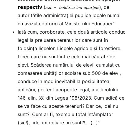
𝗿𝗲𝘀𝗽𝗲𝗰𝘁𝗶𝘃 (𝑛.𝑎. – 𝑏𝑜𝑙𝑑𝑖𝑟𝑒𝑎 𝑖̂𝑚𝑖 𝑎𝑝𝑎𝑟𝑡̧𝑖𝑛𝑒), de
autoritățile administrației publice locale numai
cu avizul conform al Ministerului Educației.”
Iată cum, coroborate, cele două articole conduc
legal la preluarea terenurilor care sunt în
folosinţa liceelor. Liceele agricole şi forestiere.
Licee care nu sunt între cele mai căutate de
elevi. Scăderea numărului de elevi, cumulat cu
comasarea unităţilor şcolare sub 500 de elevi,
conduce în mod inevitabil la posibilitatea
aplicării, perfect acoperite legal, a articolului
146, alin. (8) din Legea 198/2023. Cum adică ce
se va face cu aceste terenuri? Dar ce, idei nu
sunt?! Cum ar fi, exemplu total întâmplător
(sic!), idei imobiliare nu sunt?!… (…)”