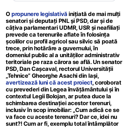
O
propunere legislativă
inițiată de mai mulți
senatori și deputați PNL și PSD, dar și de
câțiva parlamentari UDMR, USR și neafiliați
prevede ca terenurile aflate în folosința
școlilor cu profil agricol sau silvic să poată
trece, prin hotărâre a guvernului, în
domeniul public al a unităților administrativ
teritoriale pe raza cărora se află. Un senator
PSD, Dan Cașcaval, rectorul Universității
„Tehnice” Gheorghe Asachi din Iași,
avertizează luni că acest proiect
, coroborat
cu prevederi din Legea învățământului și în
contextul Legii Bolojan, ar putea duce la
schimbarea destinației acestor terenuri,
inclusiv în scop imobiliar: „Cum adică ce se
va face cu aceste terenuri? Dar ce, idei nu
sunt?! Cum ar fi, exemplu total întâmplător