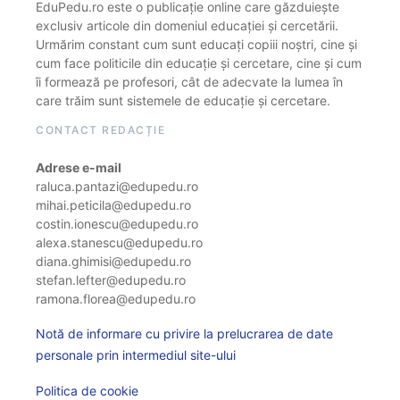
EduPedu.ro este o publicație online care găzduiește
exclusiv articole din domeniul educației și cercetării.
Urmărim constant cum sunt educați copiii noștri, cine și
cum face politicile din educație și cercetare, cine și cum
îi formează pe profesori, cât de adecvate la lumea în
care trăim sunt sistemele de educație și cercetare.
CONTACT REDACȚIE
Adrese e-mail
raluca.pantazi@edupedu.ro
mihai.peticila@edupedu.ro
costin.ionescu@edupedu.ro
alexa.stanescu@edupedu.ro
diana.ghimisi@edupedu.ro
stefan.lefter@edupedu.ro
ramona.florea@edupedu.ro
Notă de informare cu privire la prelucrarea de date
personale prin intermediul site-ului
Politica de cookie