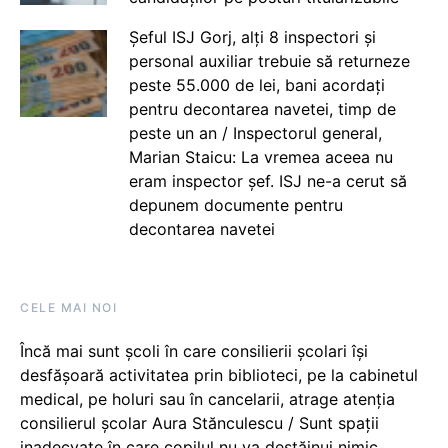
Șeful ISJ Gorj, alți 8 inspectori și
personal auxiliar trebuie să returneze
peste 55.000 de lei, bani acordați
pentru decontarea navetei, timp de
peste un an / Inspectorul general,
Marian Staicu: La vremea aceea nu
eram inspector șef. ISJ ne-a cerut să
depunem documente pentru
decontarea navetei
CELE MAI NOI
Încă mai sunt școli în care consilierii școlari își
desfășoară activitatea prin biblioteci, pe la cabinetul
medical, pe holuri sau în cancelarii, atrage atenția
consilierul școlar Aura Stănculescu / Sunt spații
inadecvate în care copilul nu va destăinui nimic