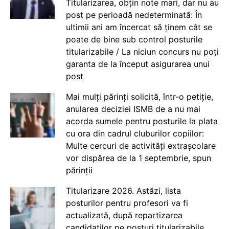
Titularizarea, obțin note mari, dar nu au
post pe perioadă nedeterminată: În
ultimii ani am încercat să ținem cât se
poate de bine sub control posturile
titularizabile / La niciun concurs nu poți
garanta de la început asigurarea unui
post
Mai mulți părinți solicită, într-o petiție,
anularea deciziei ISMB de a nu mai
acorda sumele pentru posturile la plata
cu ora din cadrul cluburilor copiilor:
Multe cercuri de activități extrașcolare
vor dispărea de la 1 septembrie, spun
părinții
Titularizare 2026. Astăzi, lista
posturilor pentru profesori va fi
actualizată, după repartizarea
candidaților pe posturi titularizabile