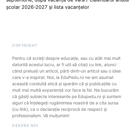
școlar 2026-2027 și lista vacanțelor
COPYRIGHT
Pentru că scrieți despre educație, sau cu atât mai mult
datorită acestui lucru, ar fi util să citați cu link, atunci
când preluați un articol, părți dintr-un articol sau o idee
care v-a inspirat. Noi, la EduPedu.ro ne-am asumat
această conduită etică și sperăm că și publicațiile cu
mult mai multă experiență vor face la fel. Ne bucurăm
că găsiți subiecte interesante pe Edupedu.ro și suntem
siguri că înțelegeți rugămintea noastră de a cita sursa
(cu link), ca o declarație reciprocă de respect și
profesionalism. Vă mulțumim!
DESPRE NOI