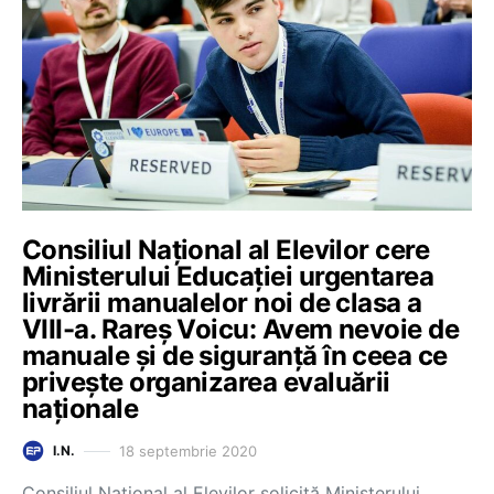
Consiliul Național al Elevilor cere
Ministerului Educației urgentarea
livrării manualelor noi de clasa a
VIII-a. Rareș Voicu: Avem nevoie de
manuale și de siguranță în ceea ce
privește organizarea evaluării
naționale
18 septembrie 2020
I.N.
Consiliul Național al Elevilor solicită Ministerului