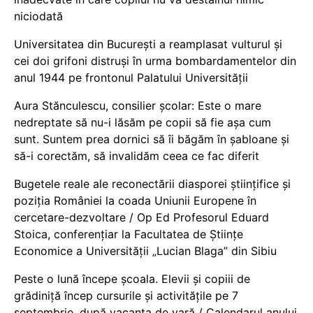
niciodată
Universitatea din București a reamplasat vulturul și
cei doi grifoni distruși în urma bombardamentelor din
anul 1944 pe frontonul Palatului Universității
Aura Stănculescu, consilier școlar: Este o mare
nedreptate să nu-i lăsăm pe copii să fie așa cum
sunt. Suntem prea dornici să îi băgăm în șabloane și
să-i corectăm, să invalidăm ceea ce fac diferit
Bugetele reale ale reconectării diasporei științifice și
poziția României la coada Uniunii Europene în
cercetare-dezvoltare / Op Ed Profesorul Eduard
Stoica, conferențiar la Facultatea de Științe
Economice a Universității „Lucian Blaga” din Sibiu
Peste o lună începe școala. Elevii și copiii de
grădiniță încep cursurile și activitățile pe 7
septembrie, după vacanța de vară / Calendarul anului