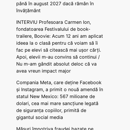
până în august 2027 dacă rămân în
învățământ
INTERVIU Profesoara Carmen Ion,
fondatoarea Festivalului de book-
trailere, Boovie: Acum 12 ani am aplicat
ideea la o clasă pentru că voiam să îi
fac pe elevi să citească mai ușor cărți.
Apoi, elevii m-au convins să continui /
Nu m-am gândit absolut deloc că va
avea vreun impact major
Compania Meta, care deține Facebook
și Instagram, a primit o nouă amendă în
statul New Mexico: 567 milioane de
dolari, cea mai mare sancțiune legată
de siguranța copiilor, primită de
gigantul social media
Măsuri împotriva fraudei bazate pe