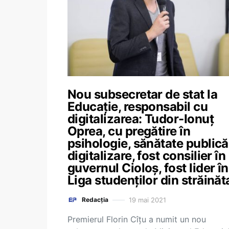
Nou subsecretar de stat la
Educație, responsabil cu
digitalizarea: Tudor-Ionuț
Oprea, cu pregătire în
psihologie, sănătate publică
digitalizare, fost consilier în
guvernul Cioloș, fost lider în
Liga studenților din străinăt
19 mai 2021
Redacția
Premierul Florin Cîțu a numit un nou