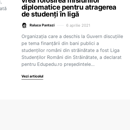
vrea folosirea misiunilor
,
diplomatice pentru atragerea
cată
de studenți în ligă
6 aprilie 2021
Raluca Pantazi
Organizația care a deschis la Guvern discuțiile
pe tema finanțării din bani publici a
studenților români din străinătate a fost Liga
Studenților Români din Străinătate, a declarat
pentru Edupedu.ro președintele…
Vezi articolul