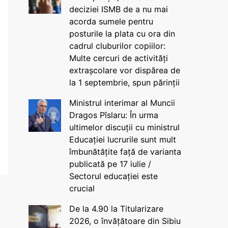
deciziei ISMB de a nu mai
acorda sumele pentru
posturile la plata cu ora din
cadrul cluburilor copiilor:
Multe cercuri de activități
extrașcolare vor dispărea de
la 1 septembrie, spun părinții
Ministrul interimar al Muncii
Dragos Pîslaru: În urma
ultimelor discuții cu ministrul
Educației lucrurile sunt mult
îmbunătățite față de varianta
publicată pe 17 iulie /
Sectorul educației este
crucial
De la 4.90 la Titularizare
2026, o învățătoare din Sibiu