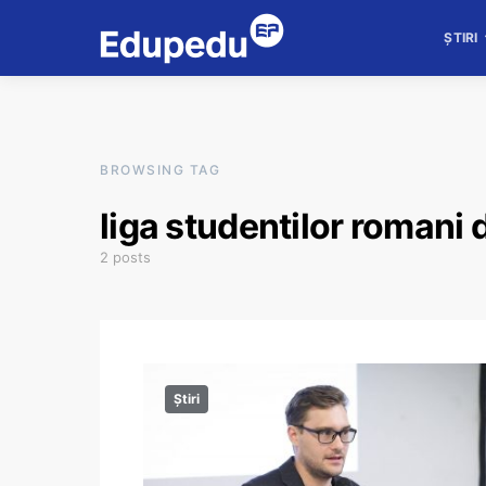
ȘTIRI
BROWSING TAG
liga studentilor romani 
2 posts
Știri