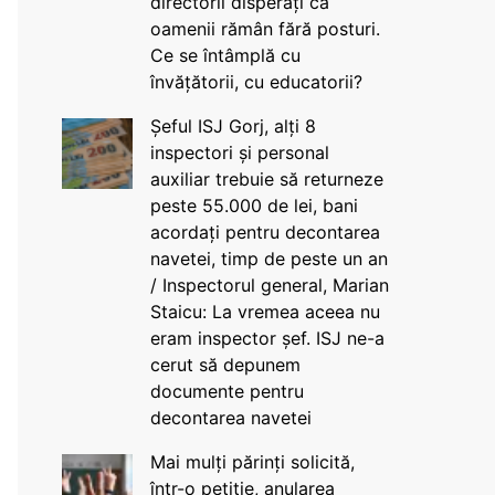
directorii disperați că
oamenii rămân fără posturi.
Ce se întâmplă cu
învățătorii, cu educatorii?
Șeful ISJ Gorj, alți 8
inspectori și personal
auxiliar trebuie să returneze
peste 55.000 de lei, bani
acordați pentru decontarea
navetei, timp de peste un an
/ Inspectorul general, Marian
Staicu: La vremea aceea nu
eram inspector șef. ISJ ne-a
cerut să depunem
documente pentru
decontarea navetei
Mai mulți părinți solicită,
într-o petiție, anularea