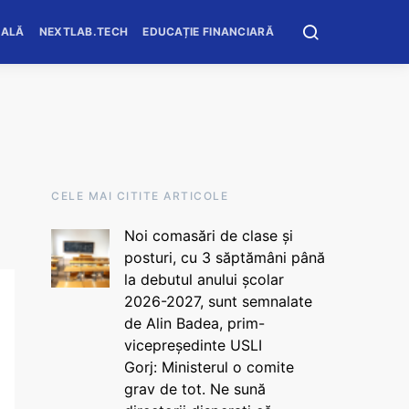
OALĂ
NEXTLAB.TECH
EDUCAȚIE FINANCIARĂ
CELE MAI CITITE ARTICOLE
Noi comasări de clase și
posturi, cu 3 săptămâni până
la debutul anului școlar
2026-2027, sunt semnalate
de Alin Badea, prim-
vicepreședinte USLI
Gorj: Ministerul o comite
grav de tot. Ne sună