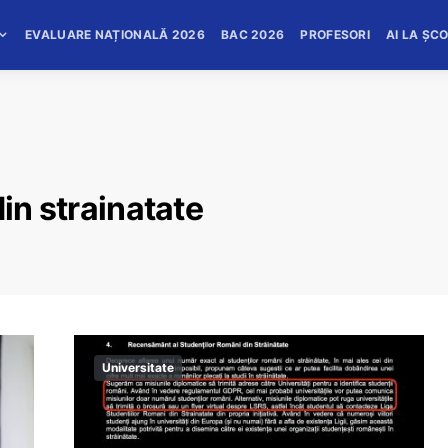
EVALUARE NAȚIONALĂ 2026
BAC 2026
PROFESORI
AI LA ȘC
din strainatate
Universitate