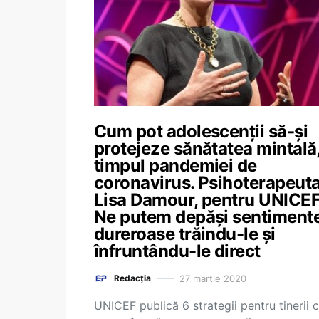
Cum pot adolescenții să-și
protejeze sănătatea mintală,
timpul pandemiei de
coronavirus. Psihoterapeut
Lisa Damour, pentru UNICEF
Ne putem depăși sentiment
dureroase trăindu-le și
înfruntându-le direct
27 martie 2020
Redacția
UNICEF publică 6 strategii pentru tinerii 