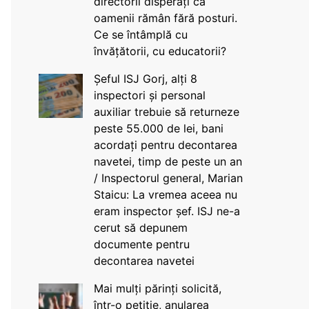
directorii disperați că
oamenii rămân fără posturi.
Ce se întâmplă cu
învățătorii, cu educatorii?
Șeful ISJ Gorj, alți 8
inspectori și personal
auxiliar trebuie să returneze
peste 55.000 de lei, bani
acordați pentru decontarea
navetei, timp de peste un an
/ Inspectorul general, Marian
Staicu: La vremea aceea nu
eram inspector șef. ISJ ne-a
cerut să depunem
documente pentru
decontarea navetei
Mai mulți părinți solicită,
într-o petiție, anularea