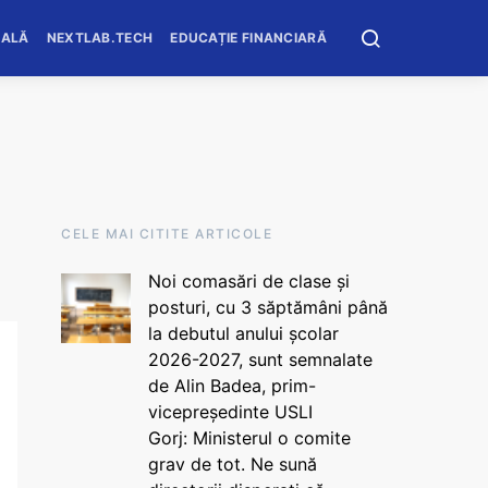
OALĂ
NEXTLAB.TECH
EDUCAȚIE FINANCIARĂ
CELE MAI CITITE ARTICOLE
Noi comasări de clase și
posturi, cu 3 săptămâni până
la debutul anului școlar
2026-2027, sunt semnalate
de Alin Badea, prim-
vicepreședinte USLI
Gorj: Ministerul o comite
grav de tot. Ne sună