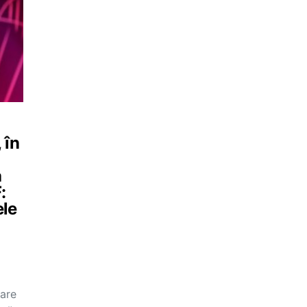
 în
a
:
ele
care