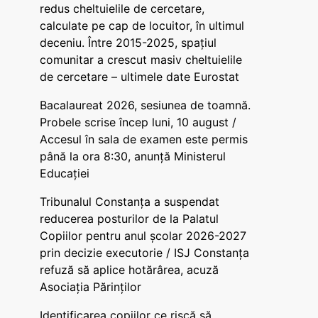
redus cheltuielile de cercetare,
calculate pe cap de locuitor, în ultimul
deceniu. Între 2015-2025, spațiul
comunitar a crescut masiv cheltuielile
de cercetare – ultimele date Eurostat
Bacalaureat 2026, sesiunea de toamnă.
Probele scrise încep luni, 10 august /
Accesul în sala de examen este permis
până la ora 8:30, anunță Ministerul
Educației
Tribunalul Constanța a suspendat
reducerea posturilor de la Palatul
Copiilor pentru anul școlar 2026-2027
prin decizie executorie / ISJ Constanța
refuză să aplice hotărârea, acuză
Asociația Părinților
Identificarea copiilor ce riscă să