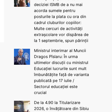
deciziei ISMB de a nu mai
acorda sumele pentru
posturile la plata cu ora din
cadrul cluburilor copiilor:
Multe cercuri de activități
extrașcolare vor dispărea de
la 1 septembrie, spun părinții
Ministrul interimar al Muncii
Dragos Pîslaru: În urma
ultimelor discuții cu ministrul
Educației lucrurile sunt mult
îmbunătățite față de varianta
publicată pe 17 iulie /
Sectorul educației este
crucial
De la 4.90 la Titularizare
2026, o învățătoare din Sibiu