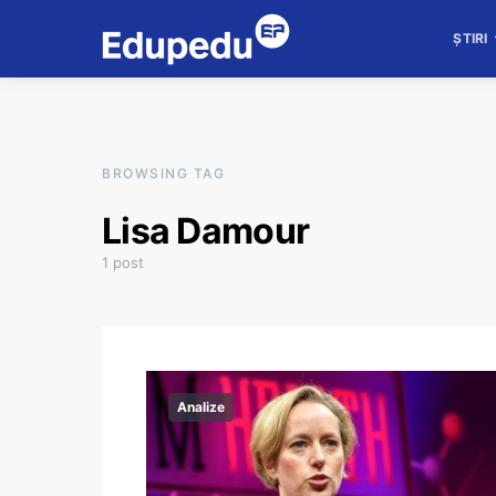
ȘTIRI
BROWSING TAG
Lisa Damour
1 post
Analize