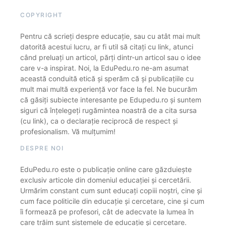
COPYRIGHT
Pentru că scrieți despre educație, sau cu atât mai mult
datorită acestui lucru, ar fi util să citați cu link, atunci
când preluați un articol, părți dintr-un articol sau o idee
care v-a inspirat. Noi, la EduPedu.ro ne-am asumat
această conduită etică și sperăm că și publicațiile cu
mult mai multă experiență vor face la fel. Ne bucurăm
că găsiți subiecte interesante pe Edupedu.ro și suntem
siguri că înțelegeți rugămintea noastră de a cita sursa
(cu link), ca o declarație reciprocă de respect și
profesionalism. Vă mulțumim!
DESPRE NOI
EduPedu.ro este o publicație online care găzduiește
exclusiv articole din domeniul educației și cercetării.
Urmărim constant cum sunt educați copiii noștri, cine și
cum face politicile din educație și cercetare, cine și cum
îi formează pe profesori, cât de adecvate la lumea în
care trăim sunt sistemele de educație și cercetare.