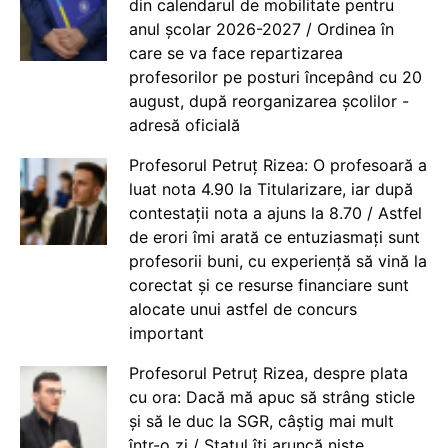
din calendarul de mobilitate pentru
anul școlar 2026-2027 / Ordinea în
care se va face repartizarea
profesorilor pe posturi începând cu 20
august, după reorganizarea școlilor -
adresă oficială
Profesorul Petruț Rizea: O profesoară a
luat nota 4.90 la Titularizare, iar după
contestații nota a ajuns la 8.70 / Astfel
de erori îmi arată ce entuziasmați sunt
profesorii buni, cu experiență să vină la
corectat și ce resurse financiare sunt
alocate unui astfel de concurs
important
Profesorul Petruț Rizea, despre plata
cu ora: Dacă mă apuc să strâng sticle
și să le duc la SGR, câștig mai mult
într-o zi / Statul îți aruncă niște