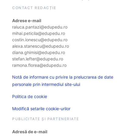
CONTACT REDACȚIE
Adrese e-mail
raluca.pantazi@edupedu.ro
mihai.peticila@edupedu.ro
costin.ionescu@edupedu.ro
alexa.stanescu@edupedu.ro
diana.ghimisi@edupedu.ro
stefan.lefter@edupedu.ro
ramona.florea@edupedu.ro
Notă de informare cu privire la prelucrarea de date
personale prin intermediul site-ului
Politica de cookie
Modifică setarile cookie-urilor
PUBLICITATE ȘI PARTENERIATE
Adresă de e-mail