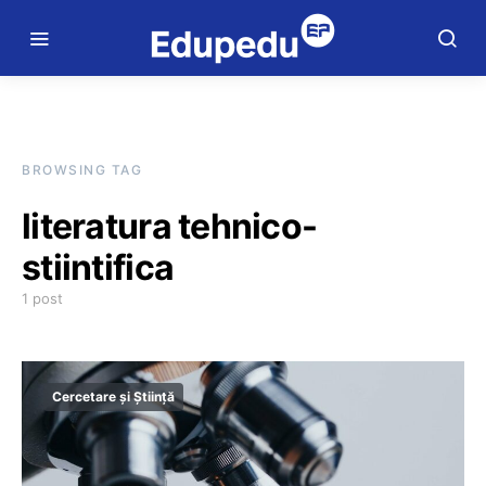
BROWSING TAG
literatura tehnico-
stiintifica
1 post
Cercetare și Știință