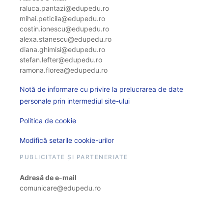
raluca.pantazi@edupedu.ro
mihai.peticila@edupedu.ro
costin.ionescu@edupedu.ro
alexa.stanescu@edupedu.ro
diana.ghimisi@edupedu.ro
stefan.lefter@edupedu.ro
ramona.florea@edupedu.ro
Notă de informare cu privire la prelucrarea de date
personale prin intermediul site-ului
Politica de cookie
Modifică setarile cookie-urilor
PUBLICITATE ȘI PARTENERIATE
Adresă de e-mail
comunicare@edupedu.ro