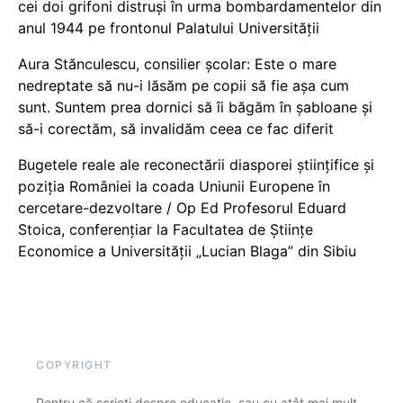
cei doi grifoni distruși în urma bombardamentelor din
anul 1944 pe frontonul Palatului Universității
Aura Stănculescu, consilier școlar: Este o mare
nedreptate să nu-i lăsăm pe copii să fie așa cum
sunt. Suntem prea dornici să îi băgăm în șabloane și
să-i corectăm, să invalidăm ceea ce fac diferit
Bugetele reale ale reconectării diasporei științifice și
poziția României la coada Uniunii Europene în
cercetare-dezvoltare / Op Ed Profesorul Eduard
Stoica, conferențiar la Facultatea de Științe
Economice a Universității „Lucian Blaga” din Sibiu
COPYRIGHT
Pentru că scrieți despre educație, sau cu atât mai mult