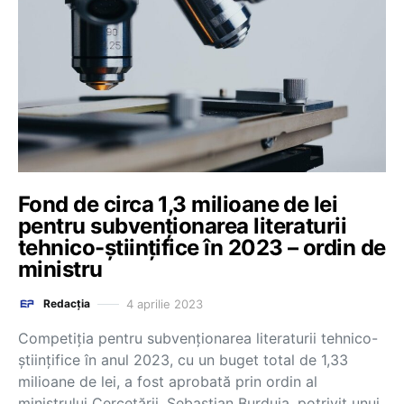
Fond de circa 1,3 milioane de lei
pentru subvenționarea literaturii
tehnico-științifice în 2023 – ordin de
ministru
4 aprilie 2023
Redacția
Competiția pentru subvenționarea literaturii tehnico-
științifice în anul 2023, cu un buget total de 1,33
milioane de lei, a fost aprobată prin ordin al
ministrului Cercetării, Sebastian Burduja, potrivit unui