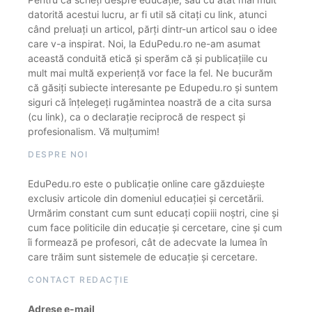
datorită acestui lucru, ar fi util să citați cu link, atunci
când preluați un articol, părți dintr-un articol sau o idee
care v-a inspirat. Noi, la EduPedu.ro ne-am asumat
această conduită etică și sperăm că și publicațiile cu
mult mai multă experiență vor face la fel. Ne bucurăm
că găsiți subiecte interesante pe Edupedu.ro și suntem
siguri că înțelegeți rugămintea noastră de a cita sursa
(cu link), ca o declarație reciprocă de respect și
profesionalism. Vă mulțumim!
DESPRE NOI
EduPedu.ro este o publicație online care găzduiește
exclusiv articole din domeniul educației și cercetării.
Urmărim constant cum sunt educați copiii noștri, cine și
cum face politicile din educație și cercetare, cine și cum
îi formează pe profesori, cât de adecvate la lumea în
care trăim sunt sistemele de educație și cercetare.
CONTACT REDACȚIE
Adrese e-mail