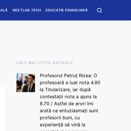
OALĂ
NEXTLAB.TECH
EDUCAȚIE FINANCIARĂ
CELE MAI CITITE ARTICOLE
Profesorul Petruț Rizea: O
profesoară a luat nota 4.90
la Titularizare, iar după
contestații nota a ajuns la
8.70 / Astfel de erori îmi
arată ce entuziasmați sunt
profesorii buni, cu
experiență să vină la