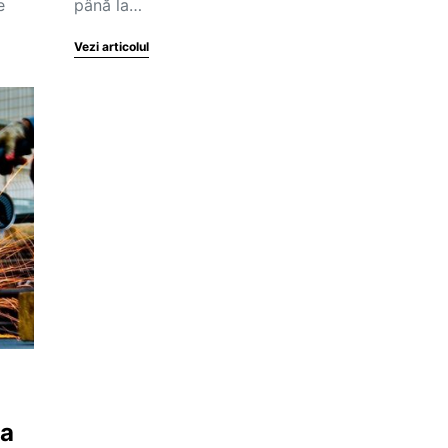
e
până la…
Vezi articolul
la