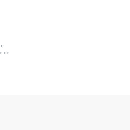
re
re de