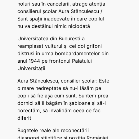
holuri sau în cancelarii, atrage atenția
consilierul școlar Aura Stănculescu /
Sunt spații inadecvate în care copilul
nu va destăinui nimic niciodată
Universitatea din București a
reamplasat vulturul și cei doi grifoni
distruși în urma bombardamentelor din
anul 1944 pe frontonul Palatului
Universității
Aura Stănculescu, consilier școlar: Este
o mare nedreptate să nu-i lăsăm pe
copii să fie așa cum sunt. Suntem prea
dornici să îi băgăm în șabloane și să-i
corectăm, să invalidăm ceea ce fac
diferit
Bugetele reale ale reconectării
diasporei științifice și poziția României