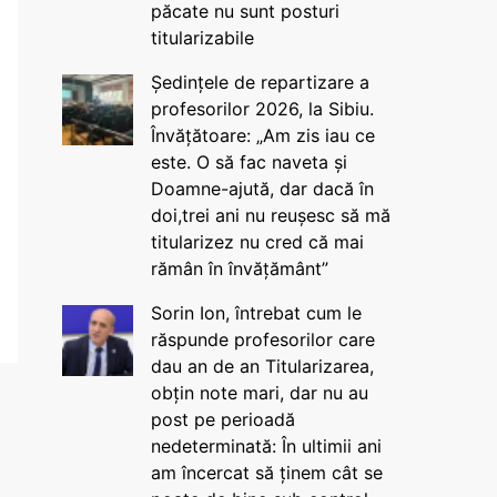
păcate nu sunt posturi
titularizabile
Ședințele de repartizare a
profesorilor 2026, la Sibiu.
Învățătoare: „Am zis iau ce
este. O să fac naveta și
Doamne-ajută, dar dacă în
doi,trei ani nu reușesc să mă
titularizez nu cred că mai
rămân în învățământ”
Sorin Ion, întrebat cum le
răspunde profesorilor care
dau an de an Titularizarea,
obțin note mari, dar nu au
post pe perioadă
nedeterminată: În ultimii ani
am încercat să ținem cât se