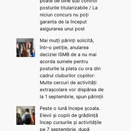
poate de bine sub control
posturile titularizabile / La
niciun concurs nu poți
garanta de la început
asigurarea unui post
Mai mulți părinți solicită,
într-o petiție, anularea
deciziei ISMB de a nu mai
acorda sumele pentru
posturile la plata cu ora din
cadrul cluburilor copiilor:
Multe cercuri de activități
extrașcolare vor dispărea de
la 1 septembrie, spun părinții
Peste o lună începe școala.
Elevii și copiii de grădiniță
încep cursurile și activitățile
pe 7 septembrie, după