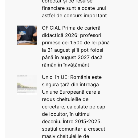
corectat și ce resurse
financiare sunt alocate unui
astfel de concurs important
OFICIAL Prima de carieră
didactică 2026: profesorii
primesc cei 1.500 de lei până
la 31 august și îi pot folosi
până în august 2027 dacă
rămân în învățământ
Unici în UE: România este
singura țară din întreaga
Uniune Europeană care a
redus cheltuielile de
cercetare, calculate pe cap
de locuitor, în ultimul
deceniu. Între 2015-2025,
spațiul comunitar a crescut
masiv cheltuielile de