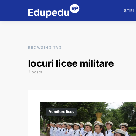
ȘTIRI
BROWSING TAG
locuri licee militare
3 posts
Admitere liceu