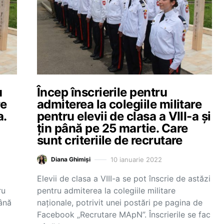
u
Încep înscrierile pentru
re
admiterea la colegiile militare
a.
pentru elevii de clasa a VIII-a și
țin până pe 25 martie. Care
sunt criteriile de recrutare
10 ianuarie 2022
Diana Ghimiși
Elevii de clasa a VIII-a se pot înscrie de astăzi
ru
pentru admiterea la colegiile militare
până
naționale, potrivit unei postări pe pagina de
Facebook „Recrutare MApN”. Înscrierile se fac