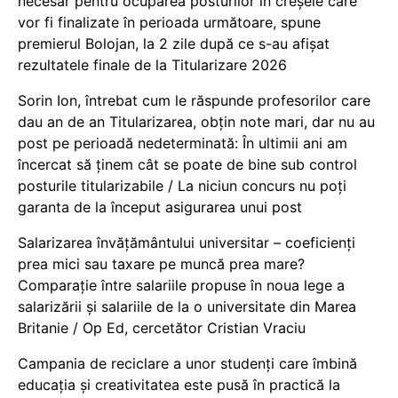
necesar pentru ocuparea posturilor în creșele care
vor fi finalizate în perioada următoare, spune
premierul Bolojan, la 2 zile după ce s-au afișat
rezultatele finale de la Titularizare 2026
Sorin Ion, întrebat cum le răspunde profesorilor care
dau an de an Titularizarea, obțin note mari, dar nu au
post pe perioadă nedeterminată: În ultimii ani am
încercat să ținem cât se poate de bine sub control
posturile titularizabile / La niciun concurs nu poți
garanta de la început asigurarea unui post
Salarizarea învățământului universitar – coeficienți
prea mici sau taxare pe muncă prea mare?
Comparație între salariile propuse în noua lege a
salarizării și salariile de la o universitate din Marea
Britanie / Op Ed, cercetător Cristian Vraciu
Campania de reciclare a unor studenți care îmbină
educația și creativitatea este pusă în practică la