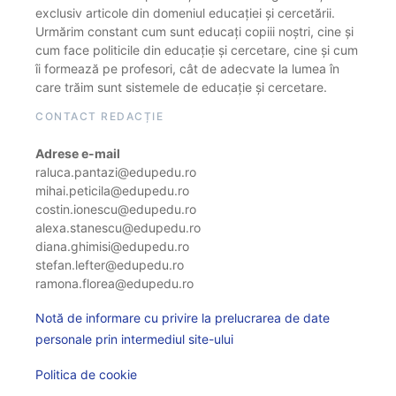
exclusiv articole din domeniul educației și cercetării.
Urmărim constant cum sunt educați copiii noștri, cine și
cum face politicile din educație și cercetare, cine și cum
îi formează pe profesori, cât de adecvate la lumea în
care trăim sunt sistemele de educație și cercetare.
CONTACT REDACȚIE
Adrese e-mail
raluca.pantazi@edupedu.ro
mihai.peticila@edupedu.ro
costin.ionescu@edupedu.ro
alexa.stanescu@edupedu.ro
diana.ghimisi@edupedu.ro
stefan.lefter@edupedu.ro
ramona.florea@edupedu.ro
Notă de informare cu privire la prelucrarea de date
personale prin intermediul site-ului
Politica de cookie