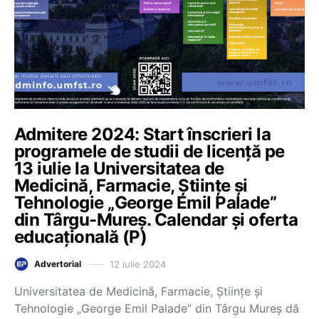
Admitere 2024: Start înscrieri la
programele de studii de licență pe
13 iulie la Universitatea de
Medicină, Farmacie, Științe și
Tehnologie „George Emil Palade”
din Târgu-Mureș. Calendar și oferta
educațională (P)
12 iulie 2024
Advertorial
Universitatea de Medicină, Farmacie, Științe și
Tehnologie „George Emil Palade” din Târgu Mureș dă