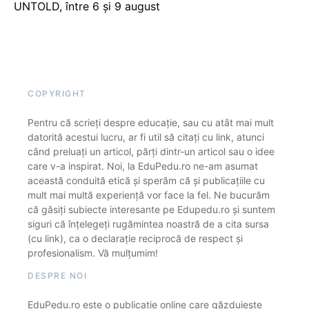
UNTOLD, între 6 și 9 august
COPYRIGHT
Pentru că scrieți despre educație, sau cu atât mai mult
datorită acestui lucru, ar fi util să citați cu link, atunci
când preluați un articol, părți dintr-un articol sau o idee
care v-a inspirat. Noi, la EduPedu.ro ne-am asumat
această conduită etică și sperăm că și publicațiile cu
mult mai multă experiență vor face la fel. Ne bucurăm
că găsiți subiecte interesante pe Edupedu.ro și suntem
siguri că înțelegeți rugămintea noastră de a cita sursa
(cu link), ca o declarație reciprocă de respect și
profesionalism. Vă mulțumim!
DESPRE NOI
EduPedu.ro este o publicație online care găzduiește