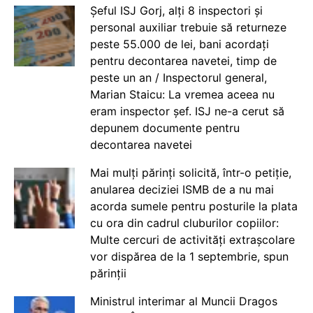
Șeful ISJ Gorj, alți 8 inspectori și
personal auxiliar trebuie să returneze
peste 55.000 de lei, bani acordați
pentru decontarea navetei, timp de
peste un an / Inspectorul general,
Marian Staicu: La vremea aceea nu
eram inspector șef. ISJ ne-a cerut să
depunem documente pentru
decontarea navetei
Mai mulți părinți solicită, într-o petiție,
anularea deciziei ISMB de a nu mai
acorda sumele pentru posturile la plata
cu ora din cadrul cluburilor copiilor:
Multe cercuri de activități extrașcolare
vor dispărea de la 1 septembrie, spun
părinții
Ministrul interimar al Muncii Dragos