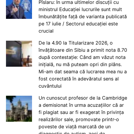
Pîslaru: În urma ultimelor discuții cu
ministrul Educației lucrurile sunt mult
îmbunătățite față de varianta publicată
pe 17 iulie / Sectorul educației este
crucial
De la 4.90 la Titularizare 2026, o
învățătoare din Sibiu a primit nota 8.70
după contestație: Când am văzut nota
inițială, nu mă puteam opri din plâns.
Mi-am dat seama că lucrarea mea nu a
fost corectată în adevăratul sens al
cuvântului
Un cunoscut profesor de la Cambridge
a demisionat în urma acuzațiilor că ar
fi plagiat sau ar fi exagerat în privința
realizărilor sale, promovate printr-o
poveste de viață marcată de un
diagnostic de autism, zeci de