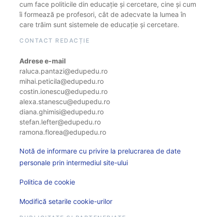
cum face politicile din educație și cercetare, cine și cum
îi formează pe profesori, cât de adecvate la lumea în
care trăim sunt sistemele de educație și cercetare.
CONTACT REDACȚIE
Adrese e-mail
raluca.pantazi@edupedu.ro
mihai.peticila@edupedu.ro
costin.ionescu@edupedu.ro
alexa.stanescu@edupedu.ro
diana.ghimisi@edupedu.ro
stefan.lefter@edupedu.ro
ramona.florea@edupedu.ro
Notă de informare cu privire la prelucrarea de date
personale prin intermediul site-ului
Politica de cookie
Modifică setarile cookie-urilor