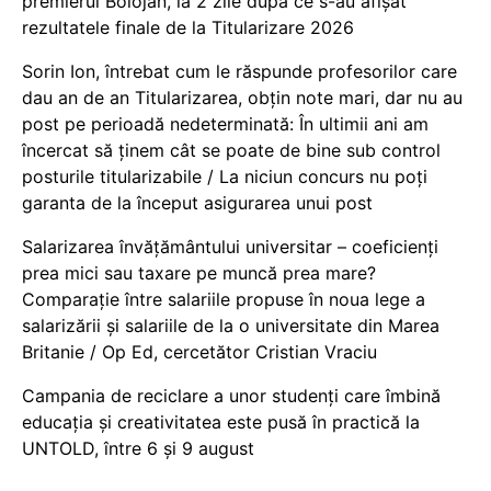
premierul Bolojan, la 2 zile după ce s-au afișat
rezultatele finale de la Titularizare 2026
Sorin Ion, întrebat cum le răspunde profesorilor care
dau an de an Titularizarea, obțin note mari, dar nu au
post pe perioadă nedeterminată: În ultimii ani am
încercat să ținem cât se poate de bine sub control
posturile titularizabile / La niciun concurs nu poți
garanta de la început asigurarea unui post
Salarizarea învățământului universitar – coeficienți
prea mici sau taxare pe muncă prea mare?
Comparație între salariile propuse în noua lege a
salarizării și salariile de la o universitate din Marea
Britanie / Op Ed, cercetător Cristian Vraciu
Campania de reciclare a unor studenți care îmbină
educația și creativitatea este pusă în practică la
UNTOLD, între 6 și 9 august