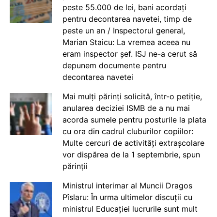
peste 55.000 de lei, bani acordați
pentru decontarea navetei, timp de
peste un an / Inspectorul general,
Marian Staicu: La vremea aceea nu
eram inspector șef. ISJ ne-a cerut să
depunem documente pentru
decontarea navetei
Mai mulți părinți solicită, într-o petiție,
anularea deciziei ISMB de a nu mai
acorda sumele pentru posturile la plata
cu ora din cadrul cluburilor copiilor:
Multe cercuri de activități extrașcolare
vor dispărea de la 1 septembrie, spun
părinții
Ministrul interimar al Muncii Dragos
Pîslaru: În urma ultimelor discuții cu
ministrul Educației lucrurile sunt mult