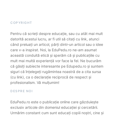
COPYRIGHT
Pentru că scrieți despre educație, sau cu atât mai mult
datorită acestui lucru, ar fi util să citați cu link, atunci
când preluați un articol, părți dintr-un articol sau o idee
care v-a inspirat. Noi, la EduPedu.ro ne-am asumat
această conduită etică și sperăm că și publicațiile cu
mult mai multă experiență vor face la fel. Ne bucurăm
că găsiți subiecte interesante pe Edupedu.ro și suntem
siguri că înțelegeți rugămintea noastră de a cita sursa
(cu link), ca o declarație reciprocă de respect și
profesionalism. Vă mulțumim!
DESPRE NOI
EduPedu.ro este o publicație online care găzduiește
exclusiv articole din domeniul educației și cercetării.
Urmărim constant cum sunt educați copiii noștri, cine și