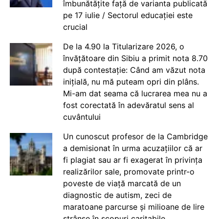
îmbunătățite față de varianta publicată
pe 17 iulie / Sectorul educației este
crucial
De la 4.90 la Titularizare 2026, o
învățătoare din Sibiu a primit nota 8.70
după contestație: Când am văzut nota
inițială, nu mă puteam opri din plâns.
Mi-am dat seama că lucrarea mea nu a
fost corectată în adevăratul sens al
cuvântului
Un cunoscut profesor de la Cambridge
a demisionat în urma acuzațiilor că ar
fi plagiat sau ar fi exagerat în privința
realizărilor sale, promovate printr-o
poveste de viață marcată de un
diagnostic de autism, zeci de
maratoane parcurse și milioane de lire
strânse în scopuri caritabile