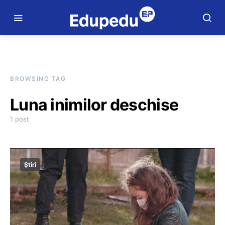
BROWSING TAG
Luna inimilor deschise
1 post
Știri