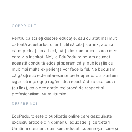
COPYRIGHT
Pentru că scrieți despre educație, sau cu atât mai mult
datorită acestui lucru, ar fi util să citați cu link, atunci
când preluați un articol, părți dintr-un articol sau o idee
care v-a inspirat. Noi, la EduPedu.ro ne-am asumat
această conduită etică și sperăm că și publicațiile cu
mult mai multă experiență vor face la fel. Ne bucurăm
că găsiți subiecte interesante pe Edupedu.ro și suntem
siguri că înțelegeți rugămintea noastră de a cita sursa
(cu link), ca o declarație reciprocă de respect și
profesionalism. Vă mulțumim!
DESPRE NOI
EduPedu.ro este o publicație online care găzduiește
exclusiv articole din domeniul educației și cercetării.
Urmărim constant cum sunt educați copiii noștri, cine și