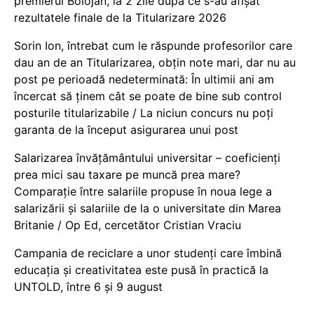
premierul Bolojan, la 2 zile după ce s-au afișat
rezultatele finale de la Titularizare 2026
Sorin Ion, întrebat cum le răspunde profesorilor care
dau an de an Titularizarea, obțin note mari, dar nu au
post pe perioadă nedeterminată: În ultimii ani am
încercat să ținem cât se poate de bine sub control
posturile titularizabile / La niciun concurs nu poți
garanta de la început asigurarea unui post
Salarizarea învățământului universitar – coeficienți
prea mici sau taxare pe muncă prea mare?
Comparație între salariile propuse în noua lege a
salarizării și salariile de la o universitate din Marea
Britanie / Op Ed, cercetător Cristian Vraciu
Campania de reciclare a unor studenți care îmbină
educația și creativitatea este pusă în practică la
UNTOLD, între 6 și 9 august