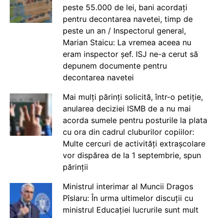
peste 55.000 de lei, bani acordați
pentru decontarea navetei, timp de
peste un an / Inspectorul general,
Marian Staicu: La vremea aceea nu
eram inspector șef. ISJ ne-a cerut să
depunem documente pentru
decontarea navetei
Mai mulți părinți solicită, într-o petiție,
anularea deciziei ISMB de a nu mai
acorda sumele pentru posturile la plata
cu ora din cadrul cluburilor copiilor:
Multe cercuri de activități extrașcolare
vor dispărea de la 1 septembrie, spun
părinții
Ministrul interimar al Muncii Dragos
Pîslaru: În urma ultimelor discuții cu
ministrul Educației lucrurile sunt mult