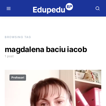
BROWSING TAG
magdalena baciu iacob
1 post
Profesori