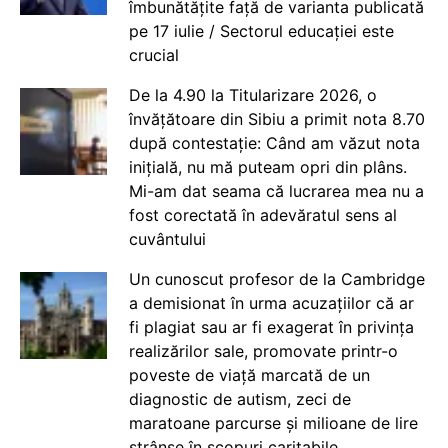
îmbunătățite față de varianta publicată
pe 17 iulie / Sectorul educației este
crucial
De la 4.90 la Titularizare 2026, o
învățătoare din Sibiu a primit nota 8.70
după contestație: Când am văzut nota
inițială, nu mă puteam opri din plâns.
Mi-am dat seama că lucrarea mea nu a
fost corectată în adevăratul sens al
cuvântului
Un cunoscut profesor de la Cambridge
a demisionat în urma acuzațiilor că ar
fi plagiat sau ar fi exagerat în privința
realizărilor sale, promovate printr-o
poveste de viață marcată de un
diagnostic de autism, zeci de
maratoane parcurse și milioane de lire
strânse în scopuri caritabile