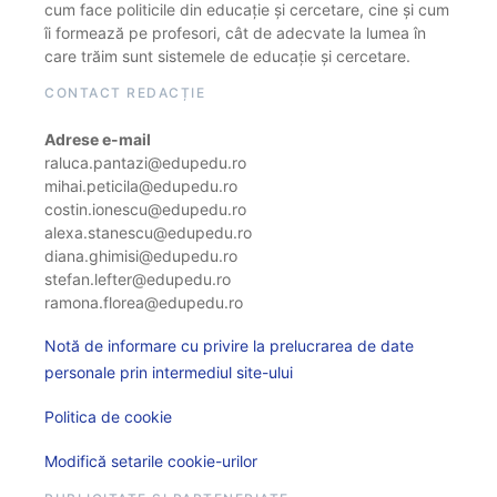
cum face politicile din educație și cercetare, cine și cum
îi formează pe profesori, cât de adecvate la lumea în
care trăim sunt sistemele de educație și cercetare.
CONTACT REDACȚIE
Adrese e-mail
raluca.pantazi@edupedu.ro
mihai.peticila@edupedu.ro
costin.ionescu@edupedu.ro
alexa.stanescu@edupedu.ro
diana.ghimisi@edupedu.ro
stefan.lefter@edupedu.ro
ramona.florea@edupedu.ro
Notă de informare cu privire la prelucrarea de date
personale prin intermediul site-ului
Politica de cookie
Modifică setarile cookie-urilor