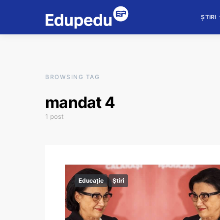
ȘTIRI
BROWSING TAG
mandat 4
1 post
Educație
Știri