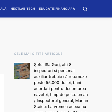
OALĂ
NEXTLAB.TECH
EDUCAȚIE FINANCIARĂ
CELE MAI CITITE ARTICOLE
Șeful ISJ Gorj, alți 8
inspectori și personal
auxiliar trebuie să returneze
peste 55.000 de lei, bani
acordați pentru decontarea
navetei, timp de peste un an
/ Inspectorul general, Marian
Staicu: La vremea aceea nu