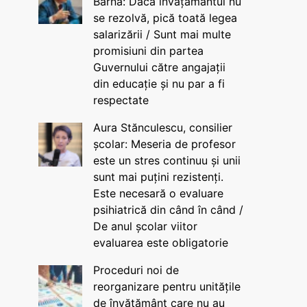
Barna: Dacă învățământul nu
se rezolvă, pică toată legea
salarizării / Sunt mai multe
promisiuni din partea
Guvernului către angajații
din educație și nu par a fi
respectate
Aura Stănculescu, consilier
școlar: Meseria de profesor
este un stres continuu și unii
sunt mai puțini rezistenți.
Este necesară o evaluare
psihiatrică din când în când /
De anul școlar viitor
evaluarea este obligatorie
Proceduri noi de
reorganizare pentru unitățile
de învățământ care nu au