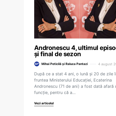
Andronescu 4, ultimul epis
și final de sezon
4 august 2
Mihai Peticilă și Raluca Pantazi
După ce a stat 4 ani, o lună și 20 de zile î
fruntea Ministerului Educației, Ecaterina
Andronescu (71 de ani) a fost dată afară 
funcție, pentru că a…
Vezi articolul