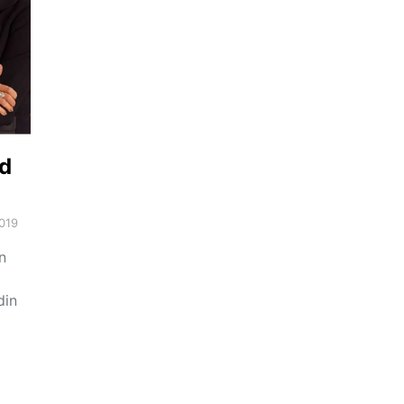
od
019
n
din