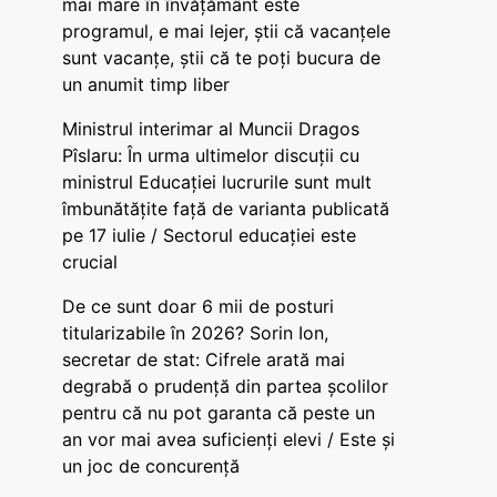
mai mare în învățământ este
programul, e mai lejer, știi că vacanțele
sunt vacanţe, știi că te poți bucura de
un anumit timp liber
Ministrul interimar al Muncii Dragos
Pîslaru: În urma ultimelor discuții cu
ministrul Educației lucrurile sunt mult
îmbunătățite față de varianta publicată
pe 17 iulie / Sectorul educației este
crucial
De ce sunt doar 6 mii de posturi
titularizabile în 2026? Sorin Ion,
secretar de stat: Cifrele arată mai
degrabă o prudență din partea școlilor
pentru că nu pot garanta că peste un
an vor mai avea suficienți elevi / Este și
un joc de concurență