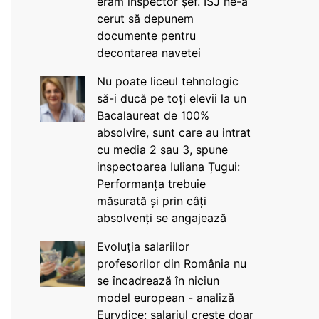
eram inspector șef. ISJ ne-a
cerut să depunem
documente pentru
decontarea navetei
Nu poate liceul tehnologic
să-i ducă pe toți elevii la un
Bacalaureat de 100%
absolvire, sunt care au intrat
cu media 2 sau 3, spune
inspectoarea Iuliana Țugui:
Performanța trebuie
măsurată și prin câți
absolvenți se angajează
Evoluția salariilor
profesorilor din România nu
se încadrează în niciun
model european - analiză
Eurydice: salariul crește doar