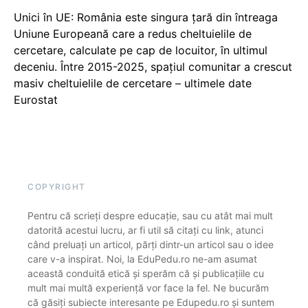
Unici în UE: România este singura țară din întreaga
Uniune Europeană care a redus cheltuielile de
cercetare, calculate pe cap de locuitor, în ultimul
deceniu. Între 2015-2025, spațiul comunitar a crescut
masiv cheltuielile de cercetare – ultimele date
Eurostat
COPYRIGHT
Pentru că scrieți despre educație, sau cu atât mai mult
datorită acestui lucru, ar fi util să citați cu link, atunci
când preluați un articol, părți dintr-un articol sau o idee
care v-a inspirat. Noi, la EduPedu.ro ne-am asumat
această conduită etică și sperăm că și publicațiile cu
mult mai multă experiență vor face la fel. Ne bucurăm
că găsiți subiecte interesante pe Edupedu.ro și suntem