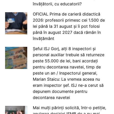
învățătorii, cu educatorii?
OFICIAL Prima de carieră didactică
2026: profesorii primesc cei 1.500 de
lei până la 31 august și îi pot folosi
până în august 2027 dacă rămân în
învățământ
Șeful ISJ Gorj, alți 8 inspectori și
personal auxiliar trebuie să returneze
peste 55.000 de lei, bani acordați
pentru decontarea navetei, timp de
peste un an / Inspectorul general,
Marian Staicu: La vremea aceea nu
eram inspector șef. ISJ ne-a cerut să
depunem documente pentru
decontarea navetei
Mai mulți părinți solicită, într-o petiție,
anularea deciziei ISMB de a nu mai