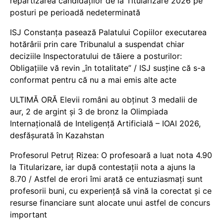
repartizarea candidaților de la Titularizare 2026 pe
posturi pe perioadă nedeterminată
ISJ Constanța pasează Palatului Copiilor executarea
hotărârii prin care Tribunalul a suspendat chiar
deciziile Inspectoratului de tăiere a posturilor:
Obligațiile vă revin „în totalitate” / ISJ susține că s-a
conformat pentru că nu a mai emis alte acte
ULTIMĂ ORĂ Elevii români au obținut 3 medalii de
aur, 2 de argint și 3 de bronz la Olimpiada
Internațională de Inteligență Artificială – IOAI 2026,
desfășurată în Kazahstan
Profesorul Petruț Rizea: O profesoară a luat nota 4.90
la Titularizare, iar după contestații nota a ajuns la
8.70 / Astfel de erori îmi arată ce entuziasmați sunt
profesorii buni, cu experiență să vină la corectat și ce
resurse financiare sunt alocate unui astfel de concurs
important