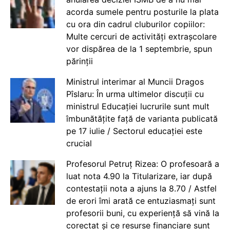
acorda sumele pentru posturile la plata
cu ora din cadrul cluburilor copiilor:
Multe cercuri de activități extrașcolare
vor dispărea de la 1 septembrie, spun
părinții
Ministrul interimar al Muncii Dragos
Pîslaru: În urma ultimelor discuții cu
ministrul Educației lucrurile sunt mult
îmbunătățite față de varianta publicată
pe 17 iulie / Sectorul educației este
crucial
Profesorul Petruț Rizea: O profesoară a
luat nota 4.90 la Titularizare, iar după
contestații nota a ajuns la 8.70 / Astfel
de erori îmi arată ce entuziasmați sunt
profesorii buni, cu experiență să vină la
corectat și ce resurse financiare sunt