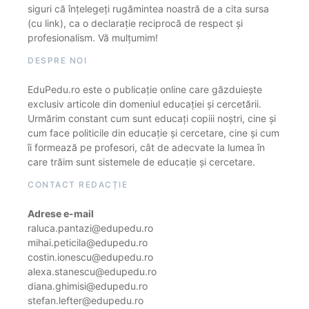
siguri că înțelegeți rugămintea noastră de a cita sursa
(cu link), ca o declarație reciprocă de respect și
profesionalism. Vă mulțumim!
DESPRE NOI
EduPedu.ro este o publicație online care găzduiește
exclusiv articole din domeniul educației și cercetării.
Urmărim constant cum sunt educați copiii noștri, cine și
cum face politicile din educație și cercetare, cine și cum
îi formează pe profesori, cât de adecvate la lumea în
care trăim sunt sistemele de educație și cercetare.
CONTACT REDACȚIE
Adrese e-mail
raluca.pantazi@edupedu.ro
mihai.peticila@edupedu.ro
costin.ionescu@edupedu.ro
alexa.stanescu@edupedu.ro
diana.ghimisi@edupedu.ro
stefan.lefter@edupedu.ro