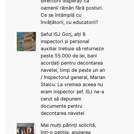
directorii disperați că
oamenii rămân fără posturi.
Ce se întâmplă cu
învățătorii, cu educatorii?
Șeful ISJ Gorj, alți 8
inspectori și personal
auxiliar trebuie să returneze
peste 55.000 de lei, bani
acordați pentru decontarea
navetei, timp de peste un an
/ Inspectorul general, Marian
Staicu: La vremea aceea nu
eram inspector șef. ISJ ne-a
cerut să depunem
documente pentru
decontarea navetei
Mai mulți părinți solicită,
într-o petiție, anularea