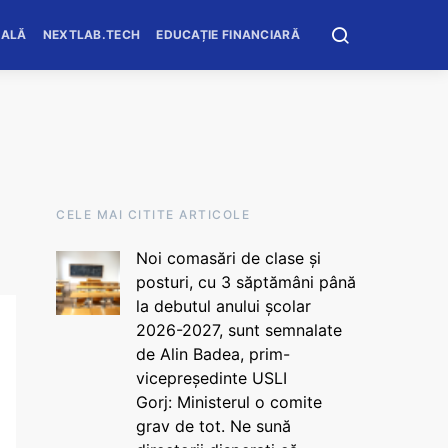
OALĂ
NEXTLAB.TECH
EDUCAȚIE FINANCIARĂ
CELE MAI CITITE ARTICOLE
Noi comasări de clase și
posturi, cu 3 săptămâni până
la debutul anului școlar
2026-2027, sunt semnalate
de Alin Badea, prim-
vicepreședinte USLI
Gorj: Ministerul o comite
grav de tot. Ne sună