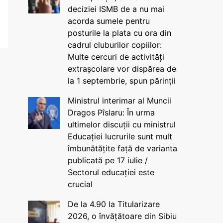
deciziei ISMB de a nu mai
acorda sumele pentru
posturile la plata cu ora din
cadrul cluburilor copiilor:
Multe cercuri de activități
extrașcolare vor dispărea de
la 1 septembrie, spun părinții
Ministrul interimar al Muncii
Dragos Pîslaru: În urma
ultimelor discuții cu ministrul
Educației lucrurile sunt mult
îmbunătățite față de varianta
publicată pe 17 iulie /
Sectorul educației este
crucial
De la 4.90 la Titularizare
2026, o învățătoare din Sibiu