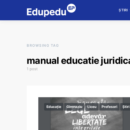
ȘTIRI
BROWSING TAG
manual educatie juridic
1 post
Educație
Gimnaziu
Liceu
Profesori
Știri