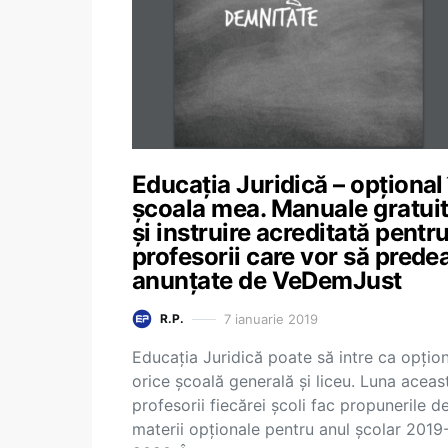
Educația Juridică – opțional 
școala mea. Manuale gratui
și instruire acreditată pentr
profesorii care vor să predea
anunțate de VeDemJust
7 ianuarie 2019
R.P.
Educația Juridică poate să intre ca opțion
orice școală generală și liceu. Luna aceas
profesorii fiecărei școli fac propunerile d
materii opționale pentru anul școlar 2019