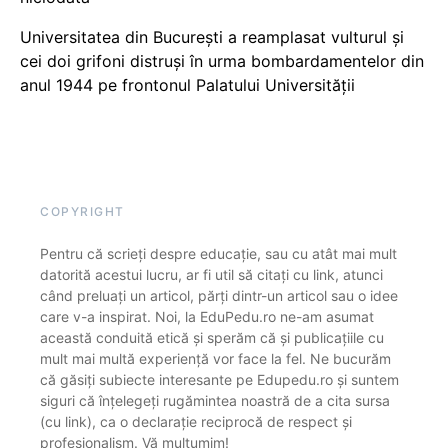
Universitatea din București a reamplasat vulturul și
cei doi grifoni distruși în urma bombardamentelor din
anul 1944 pe frontonul Palatului Universității
COPYRIGHT
Pentru că scrieți despre educație, sau cu atât mai mult
datorită acestui lucru, ar fi util să citați cu link, atunci
când preluați un articol, părți dintr-un articol sau o idee
care v-a inspirat. Noi, la EduPedu.ro ne-am asumat
această conduită etică și sperăm că și publicațiile cu
mult mai multă experiență vor face la fel. Ne bucurăm
că găsiți subiecte interesante pe Edupedu.ro și suntem
siguri că înțelegeți rugămintea noastră de a cita sursa
(cu link), ca o declarație reciprocă de respect și
profesionalism. Vă mulțumim!