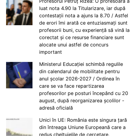
Profesorul Petruț Rizea: O profesoară a
luat nota 4.90 la Titularizare, iar după
contestații nota a ajuns la 8.70 / Astfel
de erori îmi arată ce entuziasmați sunt
profesorii buni, cu experiență să vină la
corectat și ce resurse financiare sunt
alocate unui astfel de concurs
important
Ministerul Educației schimbă regulile
din calendarul de mobilitate pentru
anul școlar 2026-2027 / Ordinea în
care se va face repartizarea
profesorilor pe posturi începând cu 20
august, după reorganizarea școlilor -
adresă oficială
Unici în UE: România este singura țară
din întreaga Uniune Europeană care a
redus cheltuielile de cercetare,