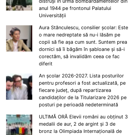
distruși în urma bombardamentelor din
anul 1944 pe frontonul Palatului
Universității
Aura Stănculescu, consilier școlar: Este
o mare nedreptate să nu-i lăsăm pe
copii să fie așa cum sunt. Suntem prea
dornici să îi băgăm în șabloane și să-i
corectăm, să invalidăm ceea ce fac
diferit
An școlar 2026-2027. Lista posturilor
pentru profesori a fost actualizată, pe
fiecare județ, după repartizarea
candidaților de la Titularizare 2026 pe
posturi pe perioadă nedeterminată
ULTIMĂ ORĂ Elevii români au obținut 3
medalii de aur, 2 de argint și 3 de
bronz la Olimpiada Internațională de