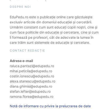
DESPRE NOI
EduPedu.ro este o publicație online care găzduiește
exclusiv articole din domeniul educației și cercetării.
Urmărim constant cum sunt educați copiii noștri, cine și
cum face politicile din educație și cercetare, cine și cum
îi formează pe profesori, cât de adecvate la lumea în
care trăim sunt sistemele de educație și cercetare.
CONTACT REDACȚIE
Adrese e-mail
raluca.pantazi@edupedu.ro
mihai.peticila@edupedu.ro
costin.ionescu@edupedu.ro
alexa.stanescu@edupedu.ro
diana.ghimisi@edupedu.ro
stefan.lefter@edupedu.ro
ramona.florea@edupedu.ro
Notă de informare cu privire la prelucrarea de date