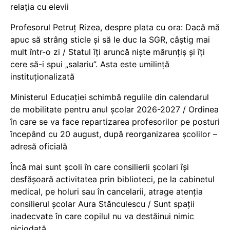
relația cu elevii
Profesorul Petruț Rizea, despre plata cu ora: Dacă mă
apuc să strâng sticle și să le duc la SGR, câștig mai
mult într-o zi / Statul îți aruncă niște mărunțiș și îți
cere să-i spui „salariu”. Asta este umilință
instituționalizată
Ministerul Educației schimbă regulile din calendarul
de mobilitate pentru anul școlar 2026-2027 / Ordinea
în care se va face repartizarea profesorilor pe posturi
începând cu 20 august, după reorganizarea școlilor –
adresă oficială
Încă mai sunt școli în care consilierii școlari își
desfășoară activitatea prin biblioteci, pe la cabinetul
medical, pe holuri sau în cancelarii, atrage atenția
consilierul școlar Aura Stănculescu / Sunt spații
inadecvate în care copilul nu va destăinui nimic
niciodată