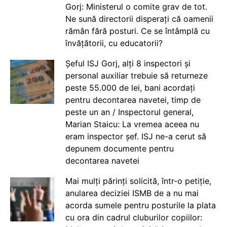
Gorj: Ministerul o comite grav de tot.
Ne sună directorii disperați că oamenii
rămân fără posturi. Ce se întâmplă cu
învățătorii, cu educatorii?
Șeful ISJ Gorj, alți 8 inspectori și
personal auxiliar trebuie să returneze
peste 55.000 de lei, bani acordați
pentru decontarea navetei, timp de
peste un an / Inspectorul general,
Marian Staicu: La vremea aceea nu
eram inspector șef. ISJ ne-a cerut să
depunem documente pentru
decontarea navetei
Mai mulți părinți solicită, într-o petiție,
anularea deciziei ISMB de a nu mai
acorda sumele pentru posturile la plata
cu ora din cadrul cluburilor copiilor: