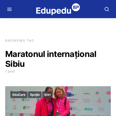
BROWSING TAG
Maratonul internațional
Sibiu
1 post
EduCare
Sprijin
Știri