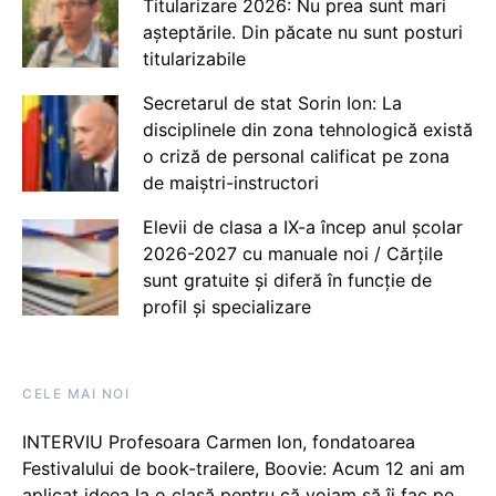
Titularizare 2026: Nu prea sunt mari
așteptările. Din păcate nu sunt posturi
titularizabile
Secretarul de stat Sorin Ion: La
disciplinele din zona tehnologică există
o criză de personal calificat pe zona
de maiștri-instructori
Elevii de clasa a IX-a încep anul școlar
2026-2027 cu manuale noi / Cărțile
sunt gratuite și diferă în funcție de
profil și specializare
CELE MAI NOI
INTERVIU Profesoara Carmen Ion, fondatoarea
Festivalului de book-trailere, Boovie: Acum 12 ani am
aplicat ideea la o clasă pentru că voiam să îi fac pe