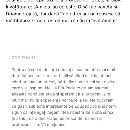
Învățătoare: „Am zis iau ce este. O să fac naveta și
Doamne-ajută, dar dacă în doi,trei ani nu reușesc să
mă titularizez nu cred că mai rămân în învățământ”
COPYRIGHT
Pentru că scrieți despre educație, sau cu atât mai mult
datorită acestui lucru, ar fi util să citați cu link, atunci
când preluați un articol, părți dintr-un articol sau o idee
care v-a inspirat. Noi, la EduPedu.ro ne-am asumat
această conduită etică și sperăm că și publicațiile cu
mult mai multă experiență vor face la fel. Ne bucurăm
că găsiți subiecte interesante pe Edupedu.ro și suntem
siguri că înțelegeți rugămintea noastră de a cita sursa
(cu link), ca o declarație reciprocă de respect și
profesionalism. Vă mulțumim!