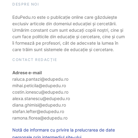
DESPRE NOI
EduPedu.ro este o publicație online care găzduiește
exclusiv articole din domeniul educației și cercetării.
Urmărim constant cum sunt educați copiii noștri, cine și
cum face politicile din educație și cercetare, cine și cum
îi formează pe profesori, cât de adecvate la lumea în
care trăim sunt sistemele de educație și cercetare.
CONTACT REDACȚIE
Adrese e-mail
raluca.pantazi@edupedu.ro
mihai.peticila@edupedu.ro
costin.ionescu@edupedu.ro
alexa.stanescu@edupedu.ro
diana.ghimisi@edupedu.ro
stefan.lefter@edupedu.ro
ramona.florea@edupedu.ro
Notă de informare cu privire la prelucrarea de date
personale prin intermediul site-ului