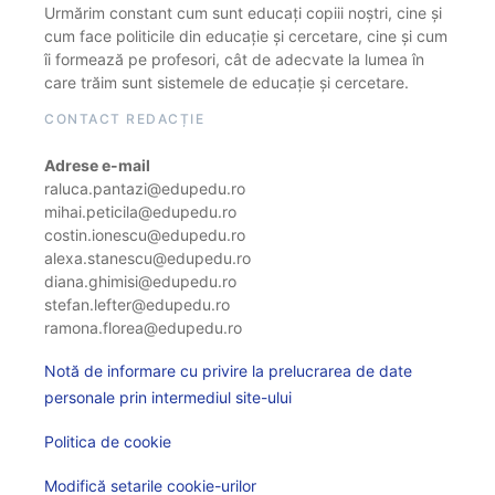
Urmărim constant cum sunt educați copiii noștri, cine și
cum face politicile din educație și cercetare, cine și cum
îi formează pe profesori, cât de adecvate la lumea în
care trăim sunt sistemele de educație și cercetare.
CONTACT REDACȚIE
Adrese e-mail
raluca.pantazi@edupedu.ro
mihai.peticila@edupedu.ro
costin.ionescu@edupedu.ro
alexa.stanescu@edupedu.ro
diana.ghimisi@edupedu.ro
stefan.lefter@edupedu.ro
ramona.florea@edupedu.ro
Notă de informare cu privire la prelucrarea de date
personale prin intermediul site-ului
Politica de cookie
Modifică setarile cookie-urilor