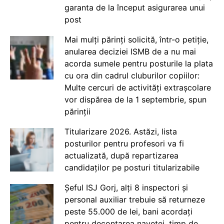
garanta de la început asigurarea unui
post
Mai mulți părinți solicită, într-o petiție,
anularea deciziei ISMB de a nu mai
acorda sumele pentru posturile la plata
cu ora din cadrul cluburilor copiilor:
Multe cercuri de activități extrașcolare
vor dispărea de la 1 septembrie, spun
părinții
Titularizare 2026. Astăzi, lista
posturilor pentru profesori va fi
actualizată, după repartizarea
candidaților pe posturi titularizabile
Șeful ISJ Gorj, alți 8 inspectori și
personal auxiliar trebuie să returneze
peste 55.000 de lei, bani acordați
pentru decontarea navetei, timp de