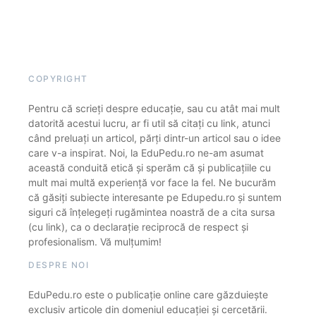
COPYRIGHT
Pentru că scrieți despre educație, sau cu atât mai mult
datorită acestui lucru, ar fi util să citați cu link, atunci
când preluați un articol, părți dintr-un articol sau o idee
care v-a inspirat. Noi, la EduPedu.ro ne-am asumat
această conduită etică și sperăm că și publicațiile cu
mult mai multă experiență vor face la fel. Ne bucurăm
că găsiți subiecte interesante pe Edupedu.ro și suntem
siguri că înțelegeți rugămintea noastră de a cita sursa
(cu link), ca o declarație reciprocă de respect și
profesionalism. Vă mulțumim!
DESPRE NOI
EduPedu.ro este o publicație online care găzduiește
exclusiv articole din domeniul educației și cercetării.