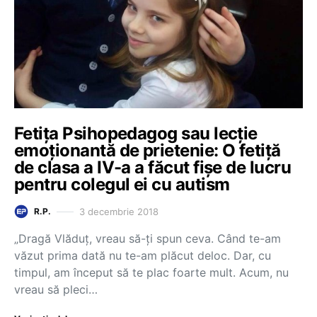
Fetița Psihopedagog sau lecție
emoționantă de prietenie: O fetiță
de clasa a IV-a a făcut fișe de lucru
pentru colegul ei cu autism
3 decembrie 2018
R.P.
„Dragă Vlăduț, vreau să-ți spun ceva. Când te-am
văzut prima dată nu te-am plăcut deloc. Dar, cu
timpul, am început să te plac foarte mult. Acum, nu
vreau să pleci…