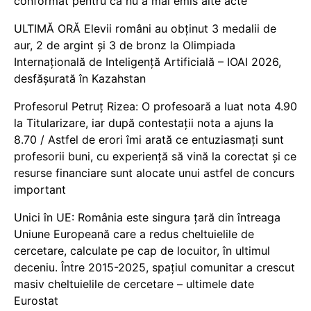
conformat pentru că nu a mai emis alte acte
ULTIMĂ ORĂ Elevii români au obținut 3 medalii de
aur, 2 de argint și 3 de bronz la Olimpiada
Internațională de Inteligență Artificială – IOAI 2026,
desfășurată în Kazahstan
Profesorul Petruț Rizea: O profesoară a luat nota 4.90
la Titularizare, iar după contestații nota a ajuns la
8.70 / Astfel de erori îmi arată ce entuziasmați sunt
profesorii buni, cu experiență să vină la corectat și ce
resurse financiare sunt alocate unui astfel de concurs
important
Unici în UE: România este singura țară din întreaga
Uniune Europeană care a redus cheltuielile de
cercetare, calculate pe cap de locuitor, în ultimul
deceniu. Între 2015-2025, spațiul comunitar a crescut
masiv cheltuielile de cercetare – ultimele date
Eurostat