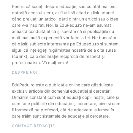
Pentru că scrieți despre educație, sau cu atât mai mult
datorită acestui lucru, ar fi util să citați cu link, atunci
când preluați un articol, părți dintr-un articol sau o idee
care v-a inspirat. Noi, la EduPedu.ro ne-am asumat
această conduită etică și sperăm că și publicațiile cu
mult mai multă experiență vor face la fel. Ne bucurăm
că găsiți subiecte interesante pe Edupedu.ro și suntem
siguri că înțelegeți rugămintea noastră de a cita sursa
(cu link), ca o declarație reciprocă de respect și
profesionalism. Vă mulțumim!
DESPRE NOI
EduPedu.ro este o publicație online care găzduiește
exclusiv articole din domeniul educației și cercetării.
Urmărim constant cum sunt educați copiii noștri, cine și
cum face politicile din educație și cercetare, cine și cum
îi formează pe profesori, cât de adecvate la lumea în
care trăim sunt sistemele de educație și cercetare.
CONTACT REDACȚIE