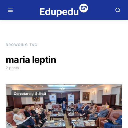
BROWSING TAG
maria leptin
2 posts
Cercetare și Știință