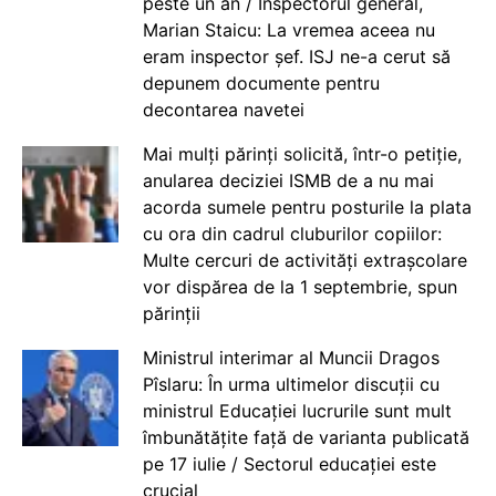
peste un an / Inspectorul general,
Marian Staicu: La vremea aceea nu
eram inspector șef. ISJ ne-a cerut să
depunem documente pentru
decontarea navetei
Mai mulți părinți solicită, într-o petiție,
anularea deciziei ISMB de a nu mai
acorda sumele pentru posturile la plata
cu ora din cadrul cluburilor copiilor:
Multe cercuri de activități extrașcolare
vor dispărea de la 1 septembrie, spun
părinții
Ministrul interimar al Muncii Dragos
Pîslaru: În urma ultimelor discuții cu
ministrul Educației lucrurile sunt mult
îmbunătățite față de varianta publicată
pe 17 iulie / Sectorul educației este
crucial