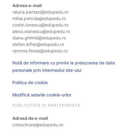
Adrese e-mail
raluca.pantazi@edupedu.ro
mihai.peticila@edupedu.ro
costin.ionescu@edupedu.ro
alexa.stanescu@edupedu.ro
diana.ghimisi@edupedu.ro
stefan.lefter@edupedu.ro
ramona.florea@edupedu.ro
Notă de informare cu privire la prelucrarea de date
personale prin intermediul site-ului
Politica de cookie
Modifică setarile cookie-urilor
PUBLICITATE ȘI PARTENERIATE
Adresă de e-mail
comunicare@edupedu.ro