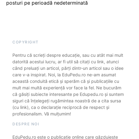
posturi pe perioadă nedeterminată
COPYRIGHT
Pentru că scrieți despre educație, sau cu atât mai mult
datorită acestui lucru, ar fi util să citați cu link, atunci
când preluați un articol, părți dintr-un articol sau o idee
care v-a inspirat. Noi, la EduPedu.ro ne-am asumat
această conduită etică și sperăm că și publicațiile cu
mult mai multă experiență vor face la fel. Ne bucurăm
că găsiți subiecte interesante pe Edupedu.ro și suntem
siguri că înțelegeți rugămintea noastră de a cita sursa
(cu link), ca o declarație reciprocă de respect și
profesionalism. Vă mulțumim!
DESPRE NOI
EduPedu.ro este o publicație online care găzduiește