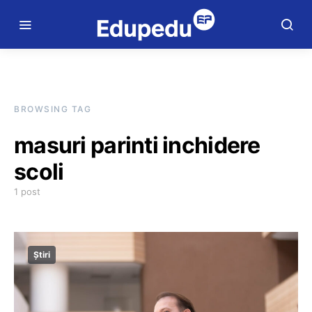
BROWSING TAG
masuri parinti inchidere
scoli
1 post
Știri