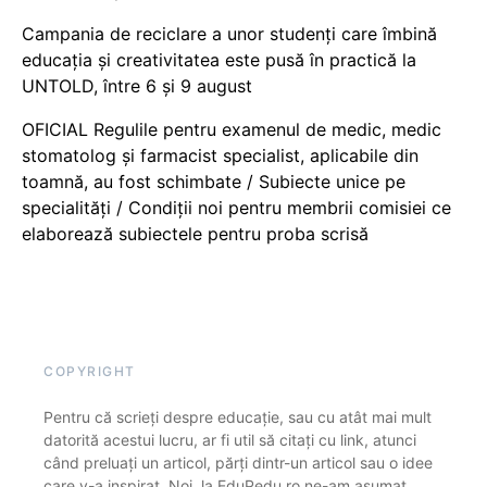
Campania de reciclare a unor studenți care îmbină
educația și creativitatea este pusă în practică la
UNTOLD, între 6 și 9 august
OFICIAL Regulile pentru examenul de medic, medic
stomatolog și farmacist specialist, aplicabile din
toamnă, au fost schimbate / Subiecte unice pe
specialități / Condiții noi pentru membrii comisiei ce
elaborează subiectele pentru proba scrisă
COPYRIGHT
Pentru că scrieți despre educație, sau cu atât mai mult
datorită acestui lucru, ar fi util să citați cu link, atunci
când preluați un articol, părți dintr-un articol sau o idee
care v-a inspirat. Noi, la EduPedu.ro ne-am asumat