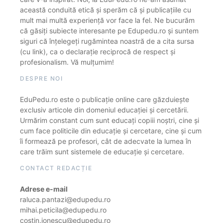
această conduită etică și sperăm că și publicațiile cu
mult mai multă experiență vor face la fel. Ne bucurăm
că găsiți subiecte interesante pe Edupedu.ro și suntem
siguri că înțelegeți rugămintea noastră de a cita sursa
(cu link), ca o declarație reciprocă de respect și
profesionalism. Vă mulțumim!
DESPRE NOI
EduPedu.ro este o publicație online care găzduiește
exclusiv articole din domeniul educației și cercetării.
Urmărim constant cum sunt educați copiii noștri, cine și
cum face politicile din educație și cercetare, cine și cum
îi formează pe profesori, cât de adecvate la lumea în
care trăim sunt sistemele de educație și cercetare.
CONTACT REDACȚIE
Adrese e-mail
raluca.pantazi@edupedu.ro
mihai.peticila@edupedu.ro
costin.ionescu@edupedu.ro