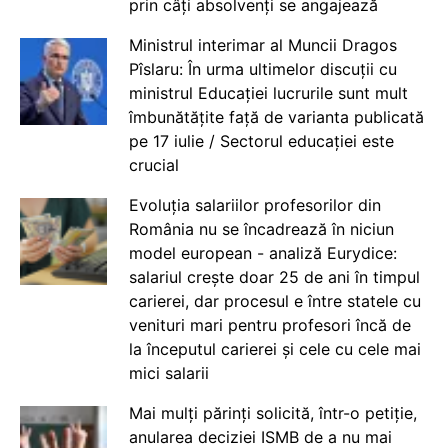
prin câți absolvenți se angajează
Ministrul interimar al Muncii Dragos
Pîslaru: În urma ultimelor discuții cu
ministrul Educației lucrurile sunt mult
îmbunătățite față de varianta publicată
pe 17 iulie / Sectorul educației este
crucial
Evoluția salariilor profesorilor din
România nu se încadrează în niciun
model european - analiză Eurydice:
salariul crește doar 25 de ani în timpul
carierei, dar procesul e între statele cu
venituri mari pentru profesori încă de
la începutul carierei și cele cu cele mai
mici salarii
Mai mulți părinți solicită, într-o petiție,
anularea deciziei ISMB de a nu mai