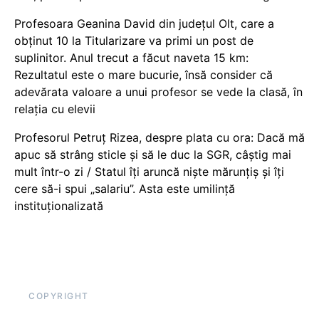
Profesoara Geanina David din județul Olt, care a
obținut 10 la Titularizare va primi un post de
suplinitor. Anul trecut a făcut naveta 15 km:
Rezultatul este o mare bucurie, însă consider că
adevărata valoare a unui profesor se vede la clasă, în
relația cu elevii
Profesorul Petruț Rizea, despre plata cu ora: Dacă mă
apuc să strâng sticle și să le duc la SGR, câștig mai
mult într-o zi / Statul îți aruncă niște mărunțiș și îți
cere să-i spui „salariu”. Asta este umilință
instituționalizată
COPYRIGHT