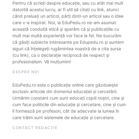
Pentru că scrieți despre educație, sau cu atât mai mult
datorită acestui lucru, ar fi util să citați cu link, atunci
când preluați un articol, părți dintr-un articol sau o idee
care v-a inspirat. Noi, la EduPedu.ro ne-am asumat
această conduită etică și sperăm că și publicațiile cu
mult mai multă experiență vor face la fel. Ne bucurăm
că găsiți subiecte interesante pe Edupedu.ro și suntem
siguri că înțelegeți rugămintea noastră de a cita sursa
(cu link), ca o declarație reciprocă de respect și
profesionalism. Vă mulțumim!
DESPRE NOI
EduPedu.ro este o publicație online care găzduiește
exclusiv articole din domeniul educației și cercetării.
Urmărim constant cum sunt educați copiii noștri, cine și
cum face politicile din educație și cercetare, cine și cum
îi formează pe profesori, cât de adecvate la lumea în
care trăim sunt sistemele de educație și cercetare.
CONTACT REDACȚIE