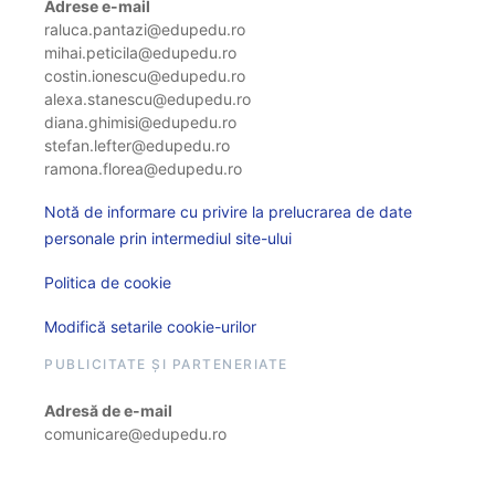
Adrese e-mail
raluca.pantazi@edupedu.ro
mihai.peticila@edupedu.ro
costin.ionescu@edupedu.ro
alexa.stanescu@edupedu.ro
diana.ghimisi@edupedu.ro
stefan.lefter@edupedu.ro
ramona.florea@edupedu.ro
Notă de informare cu privire la prelucrarea de date
personale prin intermediul site-ului
Politica de cookie
Modifică setarile cookie-urilor
PUBLICITATE ȘI PARTENERIATE
Adresă de e-mail
comunicare@edupedu.ro