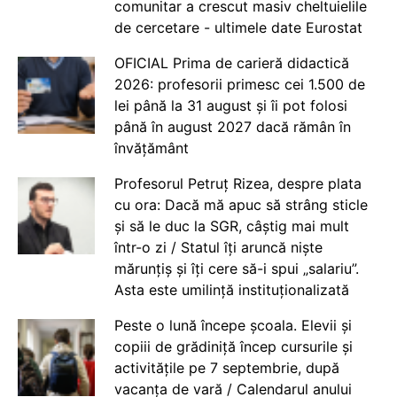
comunitar a crescut masiv cheltuielile
de cercetare - ultimele date Eurostat
OFICIAL Prima de carieră didactică
2026: profesorii primesc cei 1.500 de
lei până la 31 august și îi pot folosi
până în august 2027 dacă rămân în
învățământ
Profesorul Petruț Rizea, despre plata
cu ora: Dacă mă apuc să strâng sticle
și să le duc la SGR, câștig mai mult
într-o zi / Statul îți aruncă niște
mărunțiș și îți cere să-i spui „salariu”.
Asta este umilință instituționalizată
Peste o lună începe școala. Elevii și
copiii de grădiniță încep cursurile și
activitățile pe 7 septembrie, după
vacanța de vară / Calendarul anului