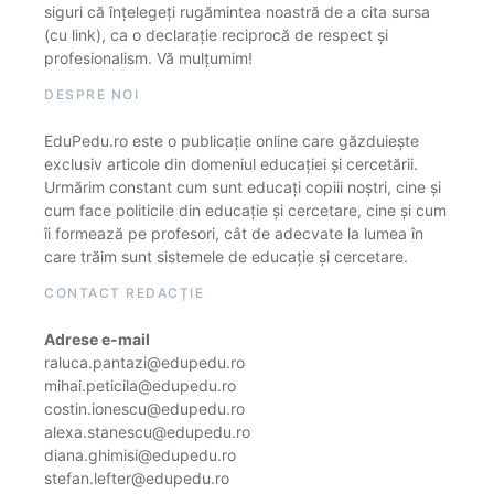
siguri că înțelegeți rugămintea noastră de a cita sursa
(cu link), ca o declarație reciprocă de respect și
profesionalism. Vă mulțumim!
DESPRE NOI
EduPedu.ro este o publicație online care găzduiește
exclusiv articole din domeniul educației și cercetării.
Urmărim constant cum sunt educați copiii noștri, cine și
cum face politicile din educație și cercetare, cine și cum
îi formează pe profesori, cât de adecvate la lumea în
care trăim sunt sistemele de educație și cercetare.
CONTACT REDACȚIE
Adrese e-mail
raluca.pantazi@edupedu.ro
mihai.peticila@edupedu.ro
costin.ionescu@edupedu.ro
alexa.stanescu@edupedu.ro
diana.ghimisi@edupedu.ro
stefan.lefter@edupedu.ro