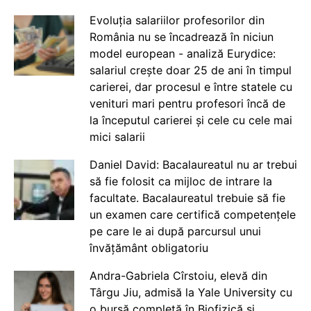
Evoluția salariilor profesorilor din
România nu se încadrează în niciun
model european - analiză Eurydice:
salariul crește doar 25 de ani în timpul
carierei, dar procesul e între statele cu
venituri mari pentru profesori încă de
la începutul carierei și cele cu cele mai
mici salarii
Daniel David: Bacalaureatul nu ar trebui
să fie folosit ca mijloc de intrare la
facultate. Bacalaureatul trebuie să fie
un examen care certifică competențele
pe care le ai după parcursul unui
învățământ obligatoriu
Andra-Gabriela Cîrstoiu, elevă din
Târgu Jiu, admisă la Yale University cu
o bursă completă în Biofizică și