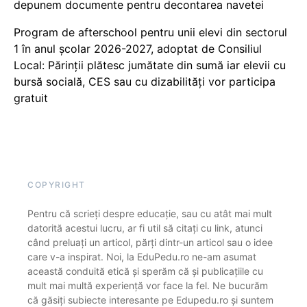
depunem documente pentru decontarea navetei
Program de afterschool pentru unii elevi din sectorul
1 în anul școlar 2026-2027, adoptat de Consiliul
Local: Părinții plătesc jumătate din sumă iar elevii cu
bursă socială, CES sau cu dizabilităţi vor participa
gratuit
COPYRIGHT
Pentru că scrieți despre educație, sau cu atât mai mult
datorită acestui lucru, ar fi util să citați cu link, atunci
când preluați un articol, părți dintr-un articol sau o idee
care v-a inspirat. Noi, la EduPedu.ro ne-am asumat
această conduită etică și sperăm că și publicațiile cu
mult mai multă experiență vor face la fel. Ne bucurăm
că găsiți subiecte interesante pe Edupedu.ro și suntem