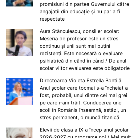
promisiuni din partea Guvernului către
angajații din educație și nu par a fi
respectate
Aura Stănculescu, consilier școlar:
Meseria de profesor este un stres
continuu și unii sunt mai puțini
rezistenți. Este necesară o evaluare
psihiatrică din când în când / De anul
școlar viitor evaluarea este obligatorie
Directoarea Violeta Estrella Bontilă:
Anul școlar care tocmai s-a încheiat a
fost, probabil, unul dintre cei mai grei
pe care i-am trăit. Conducerea unei
școli în România înseamnă, astăzi, un
stres permanent, o muncă titanică
Elevii de clasa a IX-a încep anul școlar
2026-2027 cu programe noi / Mai mult