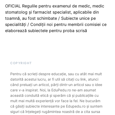
OFICIAL Regulile pentru examenul de medic, medic
stomatolog și farmacist specialist, aplicabile din
toamnă, au fost schimbate / Subiecte unice pe
specialități / Condiții noi pentru membrii comisiei ce
elaborează subiectele pentru proba scrisă
COPYRIGHT
Pentru că scrieți despre educație, sau cu atât mai mult
datorită acestui lucru, ar fi util să citați cu link, atunci
când preluați un articol, părți dintr-un articol sau o idee
care v-a inspirat. Noi, la EduPedu.ro ne-am asumat
această conduită etică și sperăm că și publicațiile cu
mult mai multă experiență vor face la fel. Ne bucurăm
că găsiți subiecte interesante pe Edupedu.ro și suntem
siguri că înțelegeți rugămintea noastră de a cita sursa