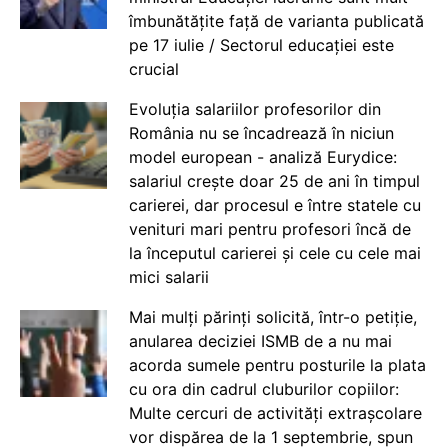
îmbunătățite față de varianta publicată
pe 17 iulie / Sectorul educației este
crucial
Evoluția salariilor profesorilor din
România nu se încadrează în niciun
model european - analiză Eurydice:
salariul crește doar 25 de ani în timpul
carierei, dar procesul e între statele cu
venituri mari pentru profesori încă de
la începutul carierei și cele cu cele mai
mici salarii
Mai mulți părinți solicită, într-o petiție,
anularea deciziei ISMB de a nu mai
acorda sumele pentru posturile la plata
cu ora din cadrul cluburilor copiilor:
Multe cercuri de activități extrașcolare
vor dispărea de la 1 septembrie, spun