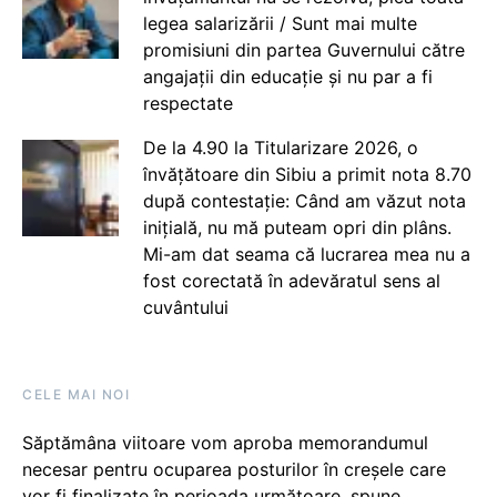
legea salarizării / Sunt mai multe
promisiuni din partea Guvernului către
angajații din educație și nu par a fi
respectate
De la 4.90 la Titularizare 2026, o
învățătoare din Sibiu a primit nota 8.70
după contestație: Când am văzut nota
inițială, nu mă puteam opri din plâns.
Mi-am dat seama că lucrarea mea nu a
fost corectată în adevăratul sens al
cuvântului
CELE MAI NOI
Săptămâna viitoare vom aproba memorandumul
necesar pentru ocuparea posturilor în creșele care
vor fi finalizate în perioada următoare, spune