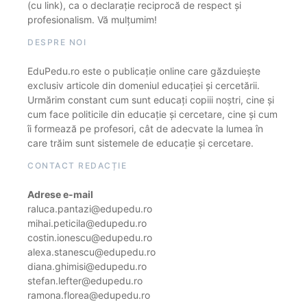
(cu link), ca o declarație reciprocă de respect și
profesionalism. Vă mulțumim!
DESPRE NOI
EduPedu.ro este o publicație online care găzduiește
exclusiv articole din domeniul educației și cercetării.
Urmărim constant cum sunt educați copiii noștri, cine și
cum face politicile din educație și cercetare, cine și cum
îi formează pe profesori, cât de adecvate la lumea în
care trăim sunt sistemele de educație și cercetare.
CONTACT REDACȚIE
Adrese e-mail
raluca.pantazi@edupedu.ro
mihai.peticila@edupedu.ro
costin.ionescu@edupedu.ro
alexa.stanescu@edupedu.ro
diana.ghimisi@edupedu.ro
stefan.lefter@edupedu.ro
ramona.florea@edupedu.ro