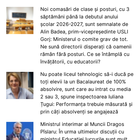
Noi comasări de clase și posturi, cu 3
săptămâni până la debutul anului
școlar 2026-2027, sunt semnalate de
Alin Badea, prim-vicepreședinte USLI
Gorj: Ministerul o comite grav de tot.
Ne sună directorii disperați că oamenii
rămân fără posturi. Ce se întâmplă cu
învățătorii, cu educatorii?
Nu poate liceul tehnologic să-i ducă pe
toți elevii la un Bacalaureat de 100%
absolvire, sunt care au intrat cu media
2 sau 3, spune inspectoarea Iuliana
Țugui: Performanța trebuie măsurată și
prin câți absolvenți se angajează
Ministrul interimar al Muncii Dragos
Pîslaru: În urma ultimelor discuții cu
ministrul Educației lucrurile sunt mult