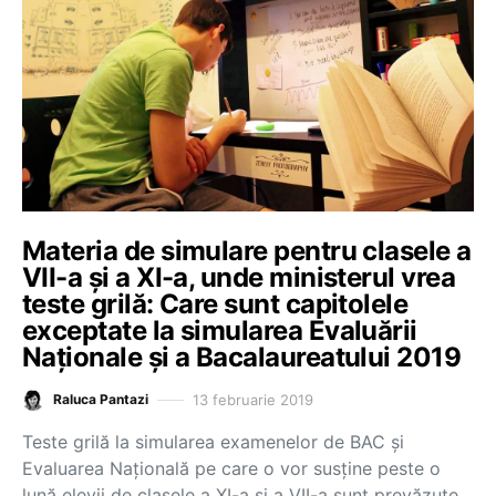
Materia de simulare pentru clasele a
VII-a și a XI-a, unde ministerul vrea
teste grilă: Care sunt capitolele
exceptate la simularea Evaluării
Naționale și a Bacalaureatului 2019
13 februarie 2019
Raluca Pantazi
Teste grilă la simularea examenelor de BAC și
Evaluarea Națională pe care o vor susține peste o
lună elevii de clasele a XI-a și a VII-a sunt prevăzute