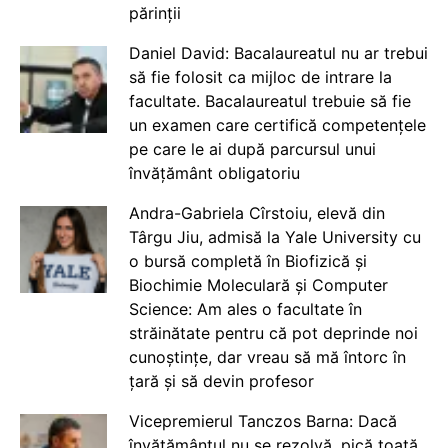
părinții
Daniel David: Bacalaureatul nu ar trebui
să fie folosit ca mijloc de intrare la
facultate. Bacalaureatul trebuie să fie
un examen care certifică competențele
pe care le ai după parcursul unui
învățământ obligatoriu
Andra-Gabriela Cîrstoiu, elevă din
Târgu Jiu, admisă la Yale University cu
o bursă completă în Biofizică și
Biochimie Moleculară și Computer
Science: Am ales o facultate în
străinătate pentru că pot deprinde noi
cunoștințe, dar vreau să mă întorc în
țară și să devin profesor
Vicepremierul Tanczos Barna: Dacă
învățământul nu se rezolvă, pică toată