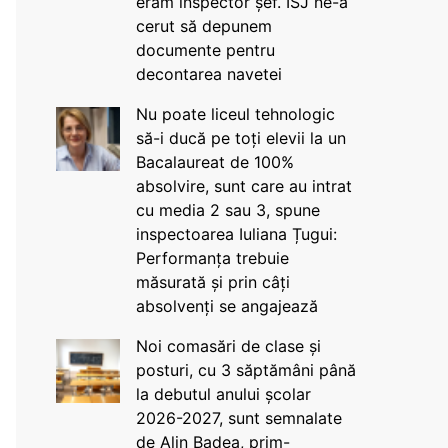
eram inspector șef. ISJ ne-a
cerut să depunem
documente pentru
decontarea navetei
Nu poate liceul tehnologic
să-i ducă pe toți elevii la un
Bacalaureat de 100%
absolvire, sunt care au intrat
cu media 2 sau 3, spune
inspectoarea Iuliana Țugui:
Performanța trebuie
măsurată și prin câți
absolvenți se angajează
Noi comasări de clase și
posturi, cu 3 săptămâni până
la debutul anului școlar
2026-2027, sunt semnalate
de Alin Badea, prim-