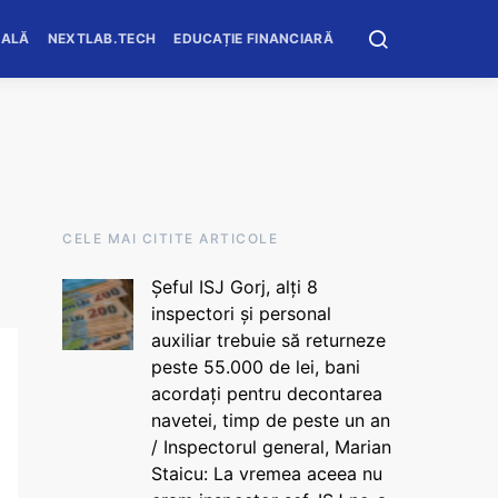
OALĂ
NEXTLAB.TECH
EDUCAȚIE FINANCIARĂ
CELE MAI CITITE ARTICOLE
Șeful ISJ Gorj, alți 8
inspectori și personal
auxiliar trebuie să returneze
peste 55.000 de lei, bani
acordați pentru decontarea
navetei, timp de peste un an
/ Inspectorul general, Marian
Staicu: La vremea aceea nu