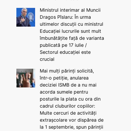
Ministrul interimar al Muncii
Dragos Pîslaru: În urma
ultimelor discuții cu ministrul
Educației lucrurile sunt mult
îmbunătățite față de varianta
publicată pe 17 iulie /
Sectorul educației este
crucial
Mai mulți părinți solicită,
într-o petiție, anularea
deciziei ISMB de a nu mai
acorda sumele pentru
posturile la plata cu ora din
cadrul cluburilor copiilor:
Multe cercuri de activități
extrașcolare vor dispărea de
la 1 septembrie, spun părinții