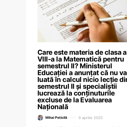
Care este materia de clasa a
VIII-a la Matematică pentru
semestrul II? Ministerul
Educației a anunțat că nu va 
luată în calcul nicio lecție di
semestrul II și specialiștii
lucrează la conținuturile
excluse de la Evaluarea
Națională
9 aprilie 2020
Mihai Peticilă