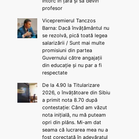
întorc în țară și să devin
profesor
Vicepremierul Tanczos
Barna: Dacă învățământul nu
se rezolvă, pică toată legea
salarizării / Sunt mai multe
promisiuni din partea
Guvernului către angajații
din educație și nu par a fi
respectate
De la 4.90 la Titularizare
2026, o învățătoare din Sibiu
a primit nota 8.70 după
contestație: Când am văzut
nota inițială, nu mă puteam
opri din plâns. Mi-am dat
seama că lucrarea mea nu a
fost corectată în adevăratul