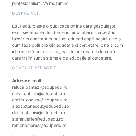
profesionalism. Vă mulțumim!
DESPRE NOI
EduPedu.ro este o publicație online care găzduiește
exclusiv articole din domeniul educației și cercetării.
Urmărim constant cum sunt educați copiii noștri, cine și
cum face politicile din educație și cercetare, cine și cum
îi formează pe profesori, cât de adecvate la lumea în
care trăim sunt sistemele de educație și cercetare.
CONTACT REDACȚIE
Adrese e-mail
raluca.pantazi@edupedu.ro
mihai.peticila@edupedu.ro
costin.ionescu@edupedu.ro
alexa.stanescu@edupedu.ro
diana.ghimisi@edupedu.ro
stefan.lefter@edupedu.ro
ramona.florea@edupedu.ro