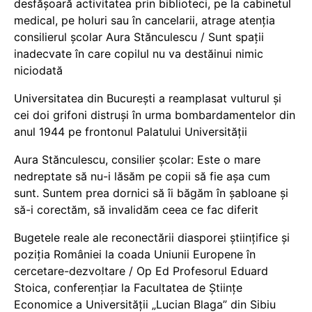
desfășoară activitatea prin biblioteci, pe la cabinetul
medical, pe holuri sau în cancelarii, atrage atenția
consilierul școlar Aura Stănculescu / Sunt spații
inadecvate în care copilul nu va destăinui nimic
niciodată
Universitatea din București a reamplasat vulturul și
cei doi grifoni distruși în urma bombardamentelor din
anul 1944 pe frontonul Palatului Universității
Aura Stănculescu, consilier școlar: Este o mare
nedreptate să nu-i lăsăm pe copii să fie așa cum
sunt. Suntem prea dornici să îi băgăm în șabloane și
să-i corectăm, să invalidăm ceea ce fac diferit
Bugetele reale ale reconectării diasporei științifice și
poziția României la coada Uniunii Europene în
cercetare-dezvoltare / Op Ed Profesorul Eduard
Stoica, conferențiar la Facultatea de Științe
Economice a Universității „Lucian Blaga” din Sibiu