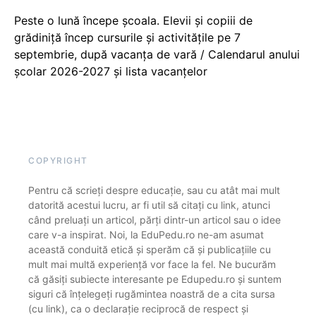
Peste o lună începe școala. Elevii și copiii de
grădiniță încep cursurile și activitățile pe 7
septembrie, după vacanța de vară / Calendarul anului
școlar 2026-2027 și lista vacanțelor
COPYRIGHT
Pentru că scrieți despre educație, sau cu atât mai mult
datorită acestui lucru, ar fi util să citați cu link, atunci
când preluați un articol, părți dintr-un articol sau o idee
care v-a inspirat. Noi, la EduPedu.ro ne-am asumat
această conduită etică și sperăm că și publicațiile cu
mult mai multă experiență vor face la fel. Ne bucurăm
că găsiți subiecte interesante pe Edupedu.ro și suntem
siguri că înțelegeți rugămintea noastră de a cita sursa
(cu link), ca o declarație reciprocă de respect și