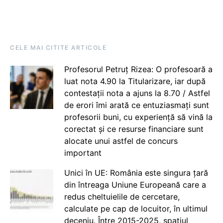
CELE MAI CITITE ARTICOLE
Profesorul Petruț Rizea: O profesoară a
luat nota 4.90 la Titularizare, iar după
contestații nota a ajuns la 8.70 / Astfel
de erori îmi arată ce entuziasmați sunt
profesorii buni, cu experiență să vină la
corectat și ce resurse financiare sunt
alocate unui astfel de concurs
important
Unici în UE: România este singura țară
din întreaga Uniune Europeană care a
redus cheltuielile de cercetare,
calculate pe cap de locuitor, în ultimul
deceniu. Între 2015-2025, spațiul