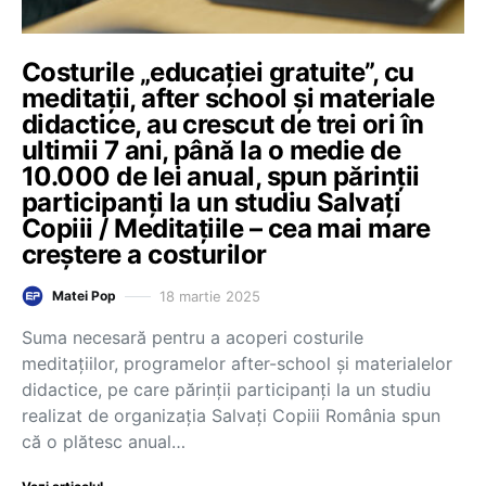
Costurile „educației gratuite”, cu
meditații, after school și materiale
didactice, au crescut de trei ori în
ultimii 7 ani, până la o medie de
10.000 de lei anual, spun părinții
participanți la un studiu Salvați
Copiii / Meditațiile – cea mai mare
creștere a costurilor
18 martie 2025
Matei Pop
Suma necesară pentru a acoperi costurile
meditațiilor, programelor after-school și materialelor
didactice, pe care părinții participanți la un studiu
realizat de organizația Salvați Copiii România spun
că o plătesc anual…