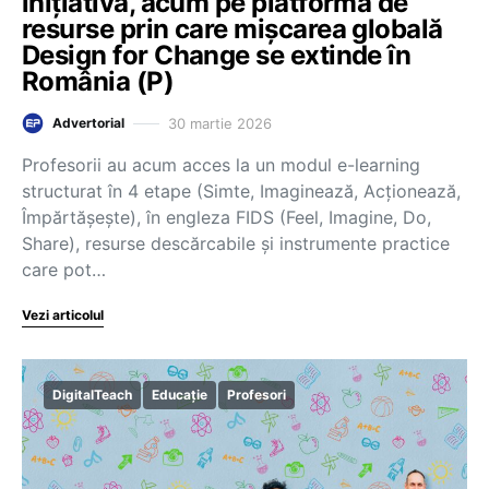
inițiativa, acum pe platforma de
resurse prin care mișcarea globală
Design for Change se extinde în
România (P)
30 martie 2026
Advertorial
Profesorii au acum acces la un modul e-learning
structurat în 4 etape (Simte, Imaginează, Acționează,
Împărtășește), în engleza FIDS (Feel, Imagine, Do,
Share), resurse descărcabile și instrumente practice
care pot…
Vezi articolul
DigitalTeach
Educație
Profesori