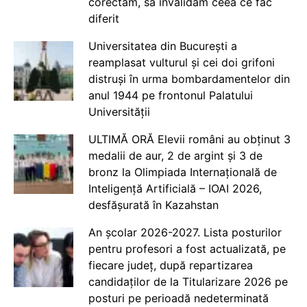
corectăm, să invalidăm ceea ce fac
diferit
Universitatea din București a
reamplasat vulturul și cei doi grifoni
distruși în urma bombardamentelor din
anul 1944 pe frontonul Palatului
Universității
ULTIMĂ ORĂ Elevii români au obținut 3
medalii de aur, 2 de argint și 3 de
bronz la Olimpiada Internațională de
Inteligență Artificială – IOAI 2026,
desfășurată în Kazahstan
An școlar 2026-2027. Lista posturilor
pentru profesori a fost actualizată, pe
fiecare județ, după repartizarea
candidaților de la Titularizare 2026 pe
posturi pe perioadă nedeterminată