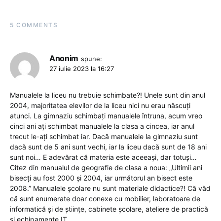
5 COMMENTS
Anonim
spune:
27 iulie 2023 la 16:27
Manualele la liceu nu trebuie schimbate?! Unele sunt din anul
2004, majoritatea elevilor de la liceu nici nu erau născuți
atunci. La gimnaziu schimbați manualele întruna, acum vreo
cinci ani ați schimbat manualele la clasa a cincea, iar anul
trecut le-ați schimbat iar. Dacă manualele la gimnaziu sunt
dacă sunt de 5 ani sunt vechi, iar la liceu dacă sunt de 18 ani
sunt noi… E adevărat că materia este aceeași, dar totuși…
Citez din manualul de geografie de clasa a noua: „Ultimii ani
bisecți au fost 2000 și 2004, iar următorul an bisect este
2008.” Manualele școlare nu sunt materiale didactice?! Că văd
că sunt enumerate doar conexe cu mobilier, laboratoare de
informatică şi de ştiinţe, cabinete şcolare, ateliere de practică
şi echipamente IT.