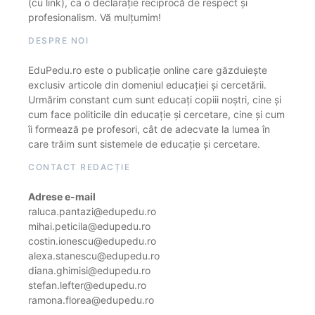
(cu link), ca o declarație reciprocă de respect și
profesionalism. Vă mulțumim!
DESPRE NOI
EduPedu.ro este o publicație online care găzduiește
exclusiv articole din domeniul educației și cercetării.
Urmărim constant cum sunt educați copiii noștri, cine și
cum face politicile din educație și cercetare, cine și cum
îi formează pe profesori, cât de adecvate la lumea în
care trăim sunt sistemele de educație și cercetare.
CONTACT REDACȚIE
Adrese e-mail
raluca.pantazi@edupedu.ro
mihai.peticila@edupedu.ro
costin.ionescu@edupedu.ro
alexa.stanescu@edupedu.ro
diana.ghimisi@edupedu.ro
stefan.lefter@edupedu.ro
ramona.florea@edupedu.ro