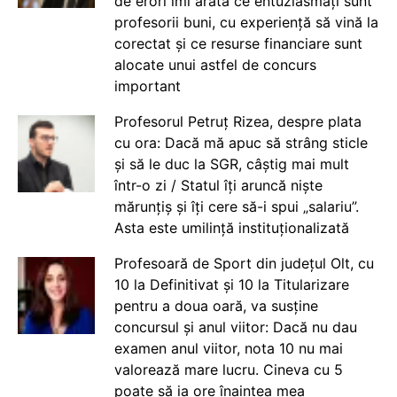
de erori îmi arată ce entuziasmați sunt
profesorii buni, cu experiență să vină la
corectat și ce resurse financiare sunt
alocate unui astfel de concurs
important
Profesorul Petruț Rizea, despre plata
cu ora: Dacă mă apuc să strâng sticle
și să le duc la SGR, câștig mai mult
într-o zi / Statul îți aruncă niște
mărunțiș și îți cere să-i spui „salariu”.
Asta este umilință instituționalizată
Profesoară de Sport din județul Olt, cu
10 la Definitivat și 10 la Titularizare
pentru a doua oară, va susține
concursul și anul viitor: Dacă nu dau
examen anul viitor, nota 10 nu mai
valorează mare lucru. Cineva cu 5
poate să ia ore înaintea mea