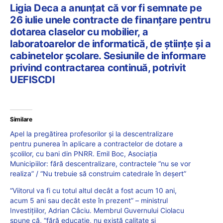
Ligia Deca a anunțat că vor fi semnate pe
26 iulie unele contracte de finanţare pentru
dotarea claselor cu mobilier, a
laboratoarelor de informatică, de științe și a
cabinetelor școlare. Sesiunile de informare
privind contractarea continuă, potrivit
UEFISCDI
Similare
Apel la pregătirea profesorilor și la descentralizare
pentru punerea în aplicare a contractelor de dotare a
școlilor, cu bani din PNRR. Emil Boc, Asociația
Municipiilor: fără descentralizare, contractele “nu se vor
realiza” / “Nu trebuie să construim catedrale în deșert”
“Viitorul va fi cu totul altul decât a fost acum 10 ani,
acum 5 ani sau decât este în prezent” – ministrul
Investițiilor, Adrian Câciu. Membrul Guvernului Ciolacu
spune că, “fără educație, nu există calitate și