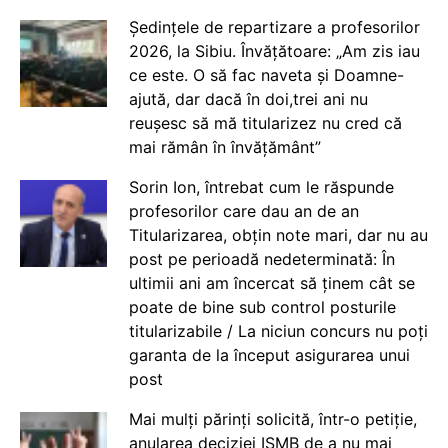
Ședințele de repartizare a profesorilor
2026, la Sibiu. Învățătoare: „Am zis iau
ce este. O să fac naveta și Doamne-
ajută, dar dacă în doi,trei ani nu
reușesc să mă titularizez nu cred că
mai rămân în învățământ”
Sorin Ion, întrebat cum le răspunde
profesorilor care dau an de an
Titularizarea, obțin note mari, dar nu au
post pe perioadă nedeterminată: În
ultimii ani am încercat să ținem cât se
poate de bine sub control posturile
titularizabile / La niciun concurs nu poți
garanta de la început asigurarea unui
post
Mai mulți părinți solicită, într-o petiție,
anularea deciziei ISMB de a nu mai