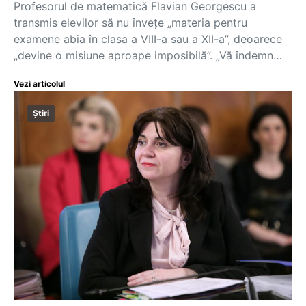
Profesorul de matematică Flavian Georgescu a
transmis elevilor să nu învețe „materia pentru
examene abia în clasa a VIII-a sau a XII-a”, deoarece
„devine o misiune aproape imposibilă”. „Vă îndemn…
Vezi articolul
Știri