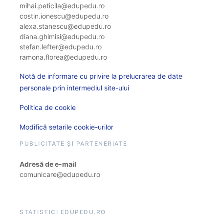
mihai.peticila@edupedu.ro
costin.ionescu@edupedu.ro
alexa.stanescu@edupedu.ro
diana.ghimisi@edupedu.ro
stefan.lefter@edupedu.ro
ramona.florea@edupedu.ro
Notă de informare cu privire la prelucrarea de date
personale prin intermediul site-ului
Politica de cookie
Modifică setarile cookie-urilor
PUBLICITATE ȘI PARTENERIATE
Adresă de e-mail
comunicare@edupedu.ro
STATISTICI EDUPEDU.RO