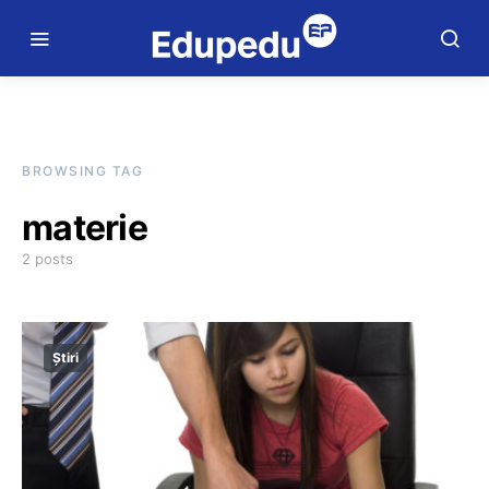
BROWSING TAG
materie
2 posts
Știri