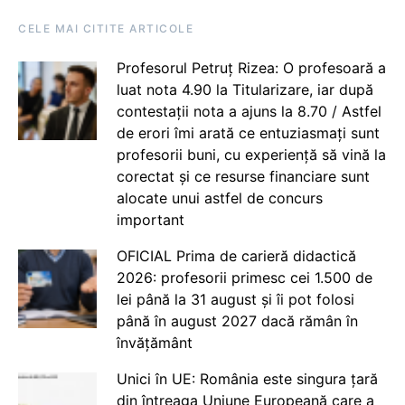
CELE MAI CITITE ARTICOLE
Profesorul Petruț Rizea: O profesoară a
luat nota 4.90 la Titularizare, iar după
contestații nota a ajuns la 8.70 / Astfel
de erori îmi arată ce entuziasmați sunt
profesorii buni, cu experiență să vină la
corectat și ce resurse financiare sunt
alocate unui astfel de concurs
important
OFICIAL Prima de carieră didactică
2026: profesorii primesc cei 1.500 de
lei până la 31 august și îi pot folosi
până în august 2027 dacă rămân în
învățământ
Unici în UE: România este singura țară
din întreaga Uniune Europeană care a