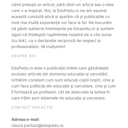
când preluați un articol, părți dintr-un articol sau o idee
care v-a inspirat. Noi, la EduPedu.ro ne-am asumat
această conduită etică și sperăm că și publicațiile cu
mult mai multă experiență vor face la fel. Ne bucurăm
că găsiți subiecte interesante pe Edupedu.ro și suntem
siguri că înțelegeți rugămintea noastră de a cita sursa
(cu link), ca o declarație reciprocă de respect și
profesionalism. Vă mulțumim!
DESPRE NOI
EduPedu.ro este o publicație online care găzduiește
exclusiv articole din domeniul educației și cercetării.
Urmărim constant cum sunt educați copiii noștri, cine și
cum face politicile din educație și cercetare, cine și cum
îi formează pe profesori, cât de adecvate la lumea în
care trăim sunt sistemele de educație și cercetare.
CONTACT REDACȚIE
Adrese e-mail
raluca.pantazi@edupedu.ro