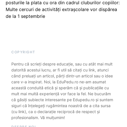
posturile la plata cu ora din cadrul cluburilor copiilor:
Multe cercuri de activități extrașcolare vor dispărea
de la 1 septembrie
COPYRIGHT
Pentru că scrieți despre educație, sau cu atât mai mult
datorită acestui lucru, ar fi util să citați cu link, atunci
când preluați un articol, părți dintr-un articol sau o idee
care v-a inspirat. Noi, la EduPedu.ro ne-am asumat
această conduită etică și sperăm că și publicațiile cu
mult mai multă experiență vor face la fel. Ne bucurăm
că găsiți subiecte interesante pe Edupedu.ro și suntem
siguri că înțelegeți rugămintea noastră de a cita sursa
(cu link), ca o declarație reciprocă de respect și
profesionalism. Vă mulțumim!
DESPRE NOI