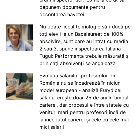
depunem documente pentru
decontarea navetei
Nu poate liceul tehnologic să-i ducă pe
toți elevii la un Bacalaureat de 100%
absolvire, sunt care au intrat cu media
2 sau 3, spune inspectoarea Iuliana
Țugui: Performanța trebuie măsurată și
prin câți absolvenți se angajează
Evoluția salariilor profesorilor din
România nu se încadrează în niciun
model european - analiză Eurydice:
salariul crește doar 25 de ani în timpul
carierei, dar procesul e între statele cu
venituri mari pentru profesori încă de
la începutul carierei și cele cu cele mai
mici salarii