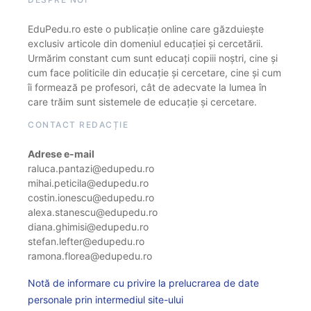
EduPedu.ro este o publicație online care găzduiește
exclusiv articole din domeniul educației și cercetării.
Urmărim constant cum sunt educați copiii noștri, cine și
cum face politicile din educație și cercetare, cine și cum
îi formează pe profesori, cât de adecvate la lumea în
care trăim sunt sistemele de educație și cercetare.
CONTACT REDACȚIE
Adrese e-mail
raluca.pantazi@edupedu.ro
mihai.peticila@edupedu.ro
costin.ionescu@edupedu.ro
alexa.stanescu@edupedu.ro
diana.ghimisi@edupedu.ro
stefan.lefter@edupedu.ro
ramona.florea@edupedu.ro
Notă de informare cu privire la prelucrarea de date
personale prin intermediul site-ului