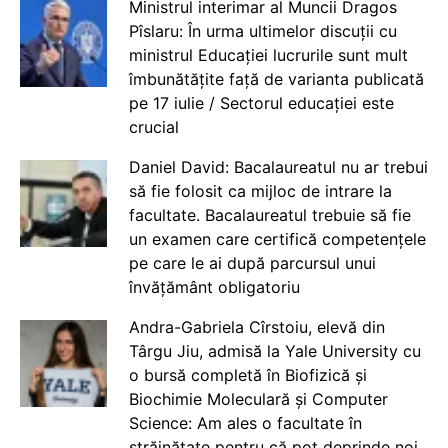
Ministrul interimar al Muncii Dragos
Pîslaru: În urma ultimelor discuții cu
ministrul Educației lucrurile sunt mult
îmbunătățite față de varianta publicată
pe 17 iulie / Sectorul educației este
crucial
Daniel David: Bacalaureatul nu ar trebui
să fie folosit ca mijloc de intrare la
facultate. Bacalaureatul trebuie să fie
un examen care certifică competențele
pe care le ai după parcursul unui
învățământ obligatoriu
Andra-Gabriela Cîrstoiu, elevă din
Târgu Jiu, admisă la Yale University cu
o bursă completă în Biofizică și
Biochimie Moleculară și Computer
Science: Am ales o facultate în
străinătate pentru că pot deprinde noi