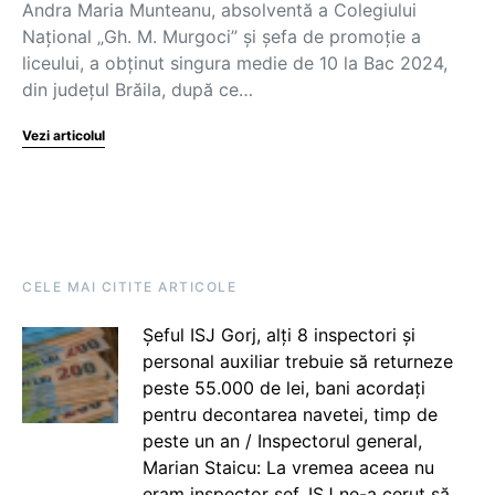
Andra Maria Munteanu, absolventă a Colegiului
Național „Gh. M. Murgoci” și șefa de promoție a
liceului, a obținut singura medie de 10 la Bac 2024,
din județul Brăila, după ce…
Vezi articolul
CELE MAI CITITE ARTICOLE
Șeful ISJ Gorj, alți 8 inspectori și
personal auxiliar trebuie să returneze
peste 55.000 de lei, bani acordați
pentru decontarea navetei, timp de
peste un an / Inspectorul general,
Marian Staicu: La vremea aceea nu
eram inspector șef. ISJ ne-a cerut să