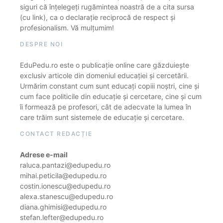
siguri că înțelegeți rugămintea noastră de a cita sursa
(cu link), ca o declarație reciprocă de respect și
profesionalism. Vă mulțumim!
DESPRE NOI
EduPedu.ro este o publicație online care găzduiește
exclusiv articole din domeniul educației și cercetării.
Urmărim constant cum sunt educați copiii noștri, cine și
cum face politicile din educație și cercetare, cine și cum
îi formează pe profesori, cât de adecvate la lumea în
care trăim sunt sistemele de educație și cercetare.
CONTACT REDACȚIE
Adrese e-mail
raluca.pantazi@edupedu.ro
mihai.peticila@edupedu.ro
costin.ionescu@edupedu.ro
alexa.stanescu@edupedu.ro
diana.ghimisi@edupedu.ro
stefan.lefter@edupedu.ro