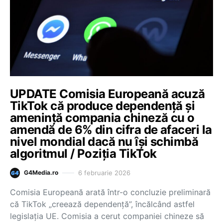
UPDATE Comisia Europeană acuză
TikTok că produce dependență și
amenință compania chineză cu o
amendă de 6% din cifra de afaceri la
nivel mondial dacă nu își schimbă
algoritmul / Poziția TikTok
6 februarie 2026
G4Media.ro
Comisia Europeană arată într-o concluzie preliminară
că TikTok „creează dependență”, încălcând astfel
legislația UE. Comisia a cerut companiei chineze să