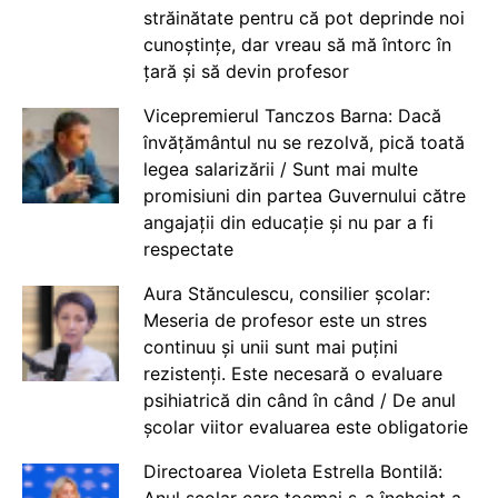
străinătate pentru că pot deprinde noi
cunoștințe, dar vreau să mă întorc în
țară și să devin profesor
Vicepremierul Tanczos Barna: Dacă
învățământul nu se rezolvă, pică toată
legea salarizării / Sunt mai multe
promisiuni din partea Guvernului către
angajații din educație și nu par a fi
respectate
Aura Stănculescu, consilier școlar:
Meseria de profesor este un stres
continuu și unii sunt mai puțini
rezistenți. Este necesară o evaluare
psihiatrică din când în când / De anul
școlar viitor evaluarea este obligatorie
Directoarea Violeta Estrella Bontilă:
Anul școlar care tocmai s-a încheiat a