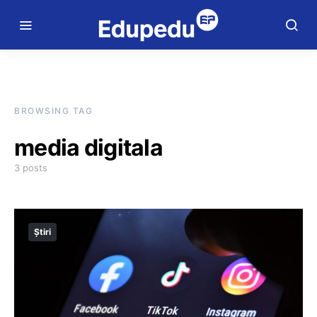
BROWSING TAG
media digitala
3 posts
Știri