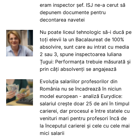
eram inspector șef. ISJ ne-a cerut să
depunem documente pentru
decontarea navetei
Nu poate liceul tehnologic să-i ducă pe
toți elevii la un Bacalaureat de 100%
absolvire, sunt care au intrat cu media
2 sau 3, spune inspectoarea Iuliana
Țugui: Performanța trebuie măsurată și
prin câți absolvenți se angajează
Evoluția salariilor profesorilor din
România nu se încadrează în niciun
model european - analiză Eurydice:
salariul crește doar 25 de ani în timpul
carierei, dar procesul e între statele cu
venituri mari pentru profesori încă de
la începutul carierei și cele cu cele mai
mici salarii