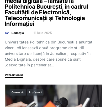
media digitală – lansate la
Politehnica București, în cadrul
Facultății de Electronică,
Telecomunicații și Tehnologia
Informației
11 iulie 2025
Redacția
Universitatea Politehnica din București a anunțat,
vineri, că lansează două programe de studii
universitare de licență în Jurnalism, respectiv în
Media Digitală, despre care spune că sunt
„dezvoltate în parteneriat…
Vezi articolul
Gimnaziu
Profesori