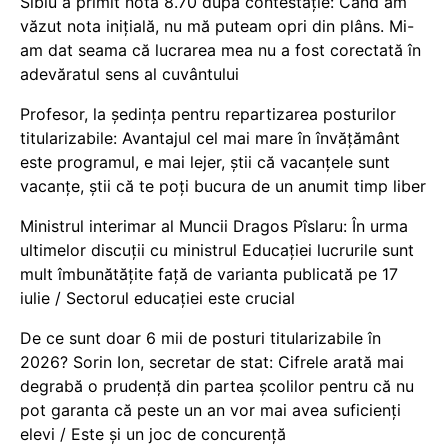
Sibiu a primit nota 8.70 după contestație: Când am
văzut nota inițială, nu mă puteam opri din plâns. Mi-
am dat seama că lucrarea mea nu a fost corectată în
adevăratul sens al cuvântului
Profesor, la ședința pentru repartizarea posturilor
titularizabile: Avantajul cel mai mare în învățământ
este programul, e mai lejer, știi că vacanțele sunt
vacanţe, știi că te poți bucura de un anumit timp liber
Ministrul interimar al Muncii Dragos Pîslaru: În urma
ultimelor discuții cu ministrul Educației lucrurile sunt
mult îmbunătățite față de varianta publicată pe 17
iulie / Sectorul educației este crucial
De ce sunt doar 6 mii de posturi titularizabile în
2026? Sorin Ion, secretar de stat: Cifrele arată mai
degrabă o prudență din partea școlilor pentru că nu
pot garanta că peste un an vor mai avea suficienți
elevi / Este și un joc de concurență