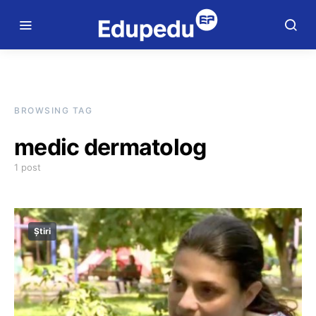
BROWSING TAG
medic dermatolog
1 post
Știri