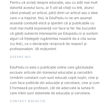
Pentru că scrieți despre educație, sau cu atât mai mult
datorită acestui lucru, ar fi util să citați cu link, atunci
când preluați un articol, părți dintr-un articol sau o idee
care v-a inspirat. Noi, la EduPedu.ro ne-am asumat
această conduită etică și sperăm că și publicațiile cu
mult mai multă experiență vor face la fel. Ne bucurăm
că găsiți subiecte interesante pe Edupedu.ro și suntem
siguri că înțelegeți rugămintea noastră de a cita sursa
(cu link), ca o declarație reciprocă de respect și
profesionalism. Vă mulțumim!
DESPRE NOI
EduPedu.ro este o publicație online care găzduiește
exclusiv articole din domeniul educației și cercetării.
Urmărim constant cum sunt educați copiii noștri, cine și
cum face politicile din educație și cercetare, cine și cum
îi formează pe profesori, cât de adecvate la lumea în
care trăim sunt sistemele de educație și cercetare.
CONTACT REDACȚIE