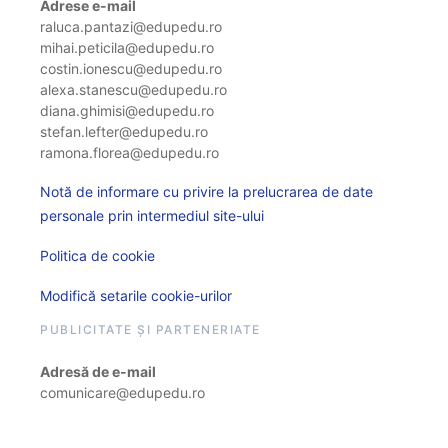
Adrese e-mail
raluca.pantazi@edupedu.ro
mihai.peticila@edupedu.ro
costin.ionescu@edupedu.ro
alexa.stanescu@edupedu.ro
diana.ghimisi@edupedu.ro
stefan.lefter@edupedu.ro
ramona.florea@edupedu.ro
Notă de informare cu privire la prelucrarea de date
personale prin intermediul site-ului
Politica de cookie
Modifică setarile cookie-urilor
PUBLICITATE ȘI PARTENERIATE
Adresă de e-mail
comunicare@edupedu.ro