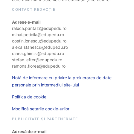
CONTACT REDACȚIE
Adrese e-mail
raluca.pantazi@edupedu.ro
mihai.peticila@edupedu.ro
costin.ionescu@edupedu.ro
alexa.stanescu@edupedu.ro
diana.ghimisi@edupedu.ro
stefan.lefter@edupedu.ro
ramona.florea@edupedu.ro
Notă de informare cu privire la prelucrarea de date
personale prin intermediul site-ului
Politica de cookie
Modifică setarile cookie-urilor
PUBLICITATE ȘI PARTENERIATE
Adresă de e-mail