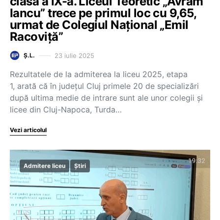
clasa a IX-a. Liceul Teoretic „Avram
Iancu” trece pe primul loc cu 9,65,
urmat de Colegiul Național „Emil
Racoviță”
23 iulie 2025
Ș.L.
Rezultatele de la admiterea la liceu 2025, etapa
1, arată că în județul Cluj primele 20 de specializări
după ultima medie de intrare sunt ale unor colegii și
licee din Cluj-Napoca, Turda…
Vezi articolul
Admitere liceu
Știri