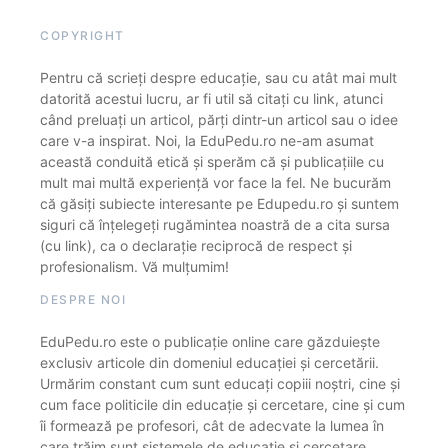
COPYRIGHT
Pentru că scrieți despre educație, sau cu atât mai mult
datorită acestui lucru, ar fi util să citați cu link, atunci
când preluați un articol, părți dintr-un articol sau o idee
care v-a inspirat. Noi, la EduPedu.ro ne-am asumat
această conduită etică și sperăm că și publicațiile cu
mult mai multă experiență vor face la fel. Ne bucurăm
că găsiți subiecte interesante pe Edupedu.ro și suntem
siguri că înțelegeți rugămintea noastră de a cita sursa
(cu link), ca o declarație reciprocă de respect și
profesionalism. Vă mulțumim!
DESPRE NOI
EduPedu.ro este o publicație online care găzduiește
exclusiv articole din domeniul educației și cercetării.
Urmărim constant cum sunt educați copiii noștri, cine și
cum face politicile din educație și cercetare, cine și cum
îi formează pe profesori, cât de adecvate la lumea în
care trăim sunt sistemele de educație și cercetare.