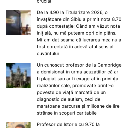
crucial
De la 4.90 la Titularizare 2026, o
învățătoare din Sibiu a primit nota 8.70
după contestație: Când am văzut nota
inițială, nu mă puteam opri din plâns.
Mi-am dat seama că lucrarea mea nu a
fost corectată în adevăratul sens al
cuvântului
Un cunoscut profesor de la Cambridge
a demisionat în urma acuzațiilor că ar
fi plagiat sau ar fi exagerat în privința
realizărilor sale, promovate printr-o
poveste de viață marcată de un
diagnostic de autism, zeci de
maratoane parcurse și milioane de lire
strânse în scopuri caritabile
Profesor de Istorie cu 9.70 la