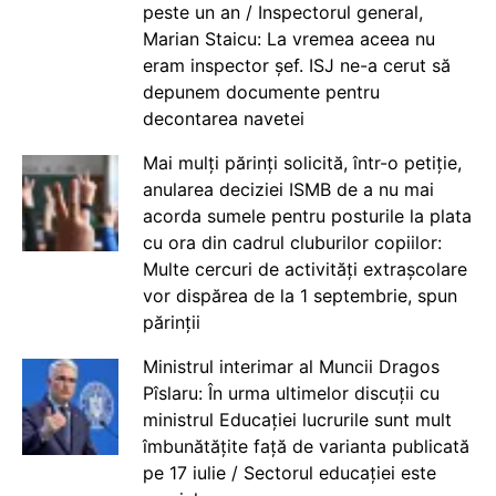
peste un an / Inspectorul general,
Marian Staicu: La vremea aceea nu
eram inspector șef. ISJ ne-a cerut să
depunem documente pentru
decontarea navetei
Mai mulți părinți solicită, într-o petiție,
anularea deciziei ISMB de a nu mai
acorda sumele pentru posturile la plata
cu ora din cadrul cluburilor copiilor:
Multe cercuri de activități extrașcolare
vor dispărea de la 1 septembrie, spun
părinții
Ministrul interimar al Muncii Dragos
Pîslaru: În urma ultimelor discuții cu
ministrul Educației lucrurile sunt mult
îmbunătățite față de varianta publicată
pe 17 iulie / Sectorul educației este