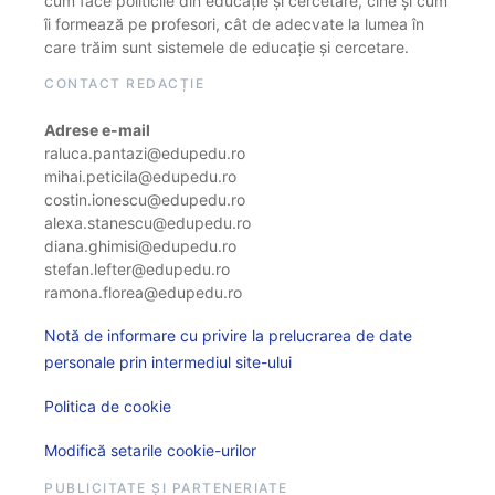
cum face politicile din educație și cercetare, cine și cum
îi formează pe profesori, cât de adecvate la lumea în
care trăim sunt sistemele de educație și cercetare.
CONTACT REDACȚIE
Adrese e-mail
raluca.pantazi@edupedu.ro
mihai.peticila@edupedu.ro
costin.ionescu@edupedu.ro
alexa.stanescu@edupedu.ro
diana.ghimisi@edupedu.ro
stefan.lefter@edupedu.ro
ramona.florea@edupedu.ro
Notă de informare cu privire la prelucrarea de date
personale prin intermediul site-ului
Politica de cookie
Modifică setarile cookie-urilor
PUBLICITATE ȘI PARTENERIATE