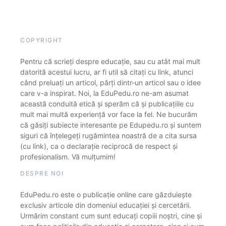
COPYRIGHT
Pentru că scrieți despre educație, sau cu atât mai mult
datorită acestui lucru, ar fi util să citați cu link, atunci
când preluați un articol, părți dintr-un articol sau o idee
care v-a inspirat. Noi, la EduPedu.ro ne-am asumat
această conduită etică și sperăm că și publicațiile cu
mult mai multă experiență vor face la fel. Ne bucurăm
că găsiți subiecte interesante pe Edupedu.ro și suntem
siguri că înțelegeți rugămintea noastră de a cita sursa
(cu link), ca o declarație reciprocă de respect și
profesionalism. Vă mulțumim!
DESPRE NOI
EduPedu.ro este o publicație online care găzduiește
exclusiv articole din domeniul educației și cercetării.
Urmărim constant cum sunt educați copiii noștri, cine și