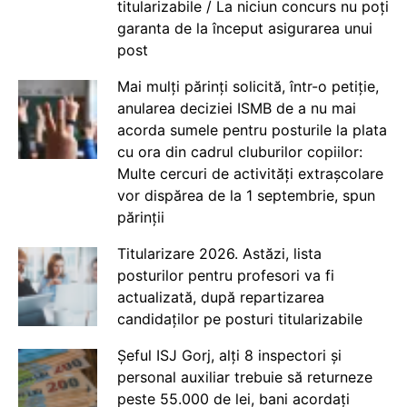
titularizabile / La niciun concurs nu poți
garanta de la început asigurarea unui
post
Mai mulți părinți solicită, într-o petiție,
anularea deciziei ISMB de a nu mai
acorda sumele pentru posturile la plata
cu ora din cadrul cluburilor copiilor:
Multe cercuri de activități extrașcolare
vor dispărea de la 1 septembrie, spun
părinții
Titularizare 2026. Astăzi, lista
posturilor pentru profesori va fi
actualizată, după repartizarea
candidaților pe posturi titularizabile
Șeful ISJ Gorj, alți 8 inspectori și
personal auxiliar trebuie să returneze
peste 55.000 de lei, bani acordați