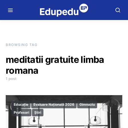
BROWSING TAG
meditatii gratuite limba
romana
1 post
Educație
Evaluare Națională 2026
Gimnaziu
Profesori
Știri