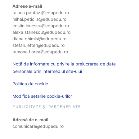
Adrese e-mail
raluca.pantazi@edupedu.ro
mihai.peticila@edupedu.ro
costin.ionescu@edupedu.ro
alexa.stanescu@edupedu.ro
diana.ghimisi@edupedu.ro
stefan.lefter@edupedu.ro
ramona.florea@edupedu.ro
Notă de informare cu privire la prelucrarea de date
personale prin intermediul site-ului
Politica de cookie
Modifică setarile cookie-urilor
PUBLICITATE ȘI PARTENERIATE
Adresă de e-mail
comunicare@edupedu.ro