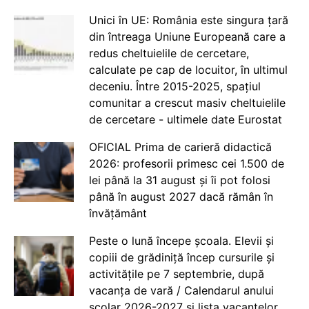
Unici în UE: România este singura țară
din întreaga Uniune Europeană care a
redus cheltuielile de cercetare,
calculate pe cap de locuitor, în ultimul
deceniu. Între 2015-2025, spațiul
comunitar a crescut masiv cheltuielile
de cercetare - ultimele date Eurostat
OFICIAL Prima de carieră didactică
2026: profesorii primesc cei 1.500 de
lei până la 31 august și îi pot folosi
până în august 2027 dacă rămân în
învățământ
Peste o lună începe școala. Elevii și
copiii de grădiniță încep cursurile și
activitățile pe 7 septembrie, după
vacanța de vară / Calendarul anului
școlar 2026-2027 și lista vacanțelor