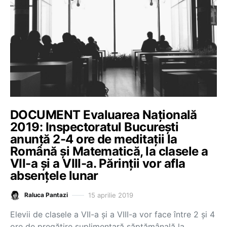
DOCUMENT Evaluarea Națională
2019: Inspectoratul București
anunță 2-4 ore de meditații la
Română și Matematică, la clasele a
VII-a și a VIII-a. Părinții vor afla
absențele lunar
15 aprilie 2019
Raluca Pantazi
Elevii de clasele a VII-a și a VIII-a vor face între 2 și 4
ore de pregătire suplimentară săptămânală la