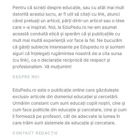
Pentru că scrieți despre educație, sau cu atât mai mult
datorită acestui lucru, ar fi util să citați cu link, atunci
când preluați un articol, părți dintr-un articol sau o idee
care v-a inspirat. Noi, la EduPedu.ro ne-am asumat
această conduită etică și sperăm că și publicațiile cu
mult mai multă experiență vor face la fel. Ne bucurăm
că găsiți subiecte interesante pe Edupedu.ro și suntem
siguri că înțelegeți rugămintea noastră de a cita sursa
(cu link), ca o declarație reciprocă de respect și
profesionalism. Vă mulțumim!
DESPRE NOI
EduPedu.ro este o publicație online care găzduiește
exclusiv articole din domeniul educației și cercetării.
Urmărim constant cum sunt educați copiii noștri, cine și
cum face politicile din educație și cercetare, cine și cum
îi formează pe profesori, cât de adecvate la lumea în
care trăim sunt sistemele de educație și cercetare.
CONTACT REDACȚIE