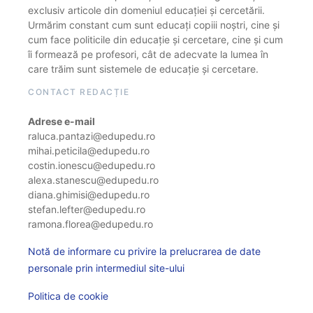
exclusiv articole din domeniul educației și cercetării.
Urmărim constant cum sunt educați copiii noștri, cine și
cum face politicile din educație și cercetare, cine și cum
îi formează pe profesori, cât de adecvate la lumea în
care trăim sunt sistemele de educație și cercetare.
CONTACT REDACȚIE
Adrese e-mail
raluca.pantazi@edupedu.ro
mihai.peticila@edupedu.ro
costin.ionescu@edupedu.ro
alexa.stanescu@edupedu.ro
diana.ghimisi@edupedu.ro
stefan.lefter@edupedu.ro
ramona.florea@edupedu.ro
Notă de informare cu privire la prelucrarea de date
personale prin intermediul site-ului
Politica de cookie