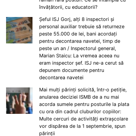
învățătorii, cu educatorii?
Șeful ISJ Gorj, alți 8 inspectori și
personal auxiliar trebuie să returneze
peste 55.000 de lei, bani acordați
pentru decontarea navetei, timp de
peste un an / Inspectorul general,
Marian Staicu: La vremea aceea nu
eram inspector șef. ISJ ne-a cerut să
depunem documente pentru
decontarea navetei
Mai mulți părinți solicită, într-o petiție,
anularea deciziei ISMB de a nu mai
acorda sumele pentru posturile la plata
cu ora din cadrul cluburilor copiilor:
Multe cercuri de activități extrașcolare
vor dispărea de la 1 septembrie, spun
părinții