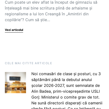
Cum poate un elev aflat la început de gimnaziu să
înțeleagă mai bine scriitura plină de arhaisme și
regionalisme a lui Ion Creangă în „Amintiri din
copilărie”? Cum să știe…
Vezi articolul
CELE MAI CITITE ARTICOLE
Noi comasări de clase și posturi, cu 3
săptămâni până la debutul anului
școlar 2026-2027, sunt semnalate de
Alin Badea, prim-vicepreședinte USLI
Gorj: Ministerul o comite grav de tot.
Ne sună directorii disperați că oamenii
rămân fără posturi. Ce se întâmplă cu