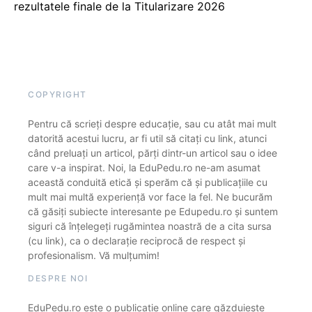
rezultatele finale de la Titularizare 2026
COPYRIGHT
Pentru că scrieți despre educație, sau cu atât mai mult
datorită acestui lucru, ar fi util să citați cu link, atunci
când preluați un articol, părți dintr-un articol sau o idee
care v-a inspirat. Noi, la EduPedu.ro ne-am asumat
această conduită etică și sperăm că și publicațiile cu
mult mai multă experiență vor face la fel. Ne bucurăm
că găsiți subiecte interesante pe Edupedu.ro și suntem
siguri că înțelegeți rugămintea noastră de a cita sursa
(cu link), ca o declarație reciprocă de respect și
profesionalism. Vă mulțumim!
DESPRE NOI
EduPedu.ro este o publicație online care găzduiește