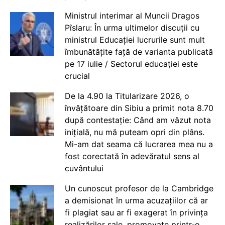
Ministrul interimar al Muncii Dragos
Pîslaru: În urma ultimelor discuții cu
ministrul Educației lucrurile sunt mult
îmbunătățite față de varianta publicată
pe 17 iulie / Sectorul educației este
crucial
De la 4.90 la Titularizare 2026, o
învățătoare din Sibiu a primit nota 8.70
după contestație: Când am văzut nota
inițială, nu mă puteam opri din plâns.
Mi-am dat seama că lucrarea mea nu a
fost corectată în adevăratul sens al
cuvântului
Un cunoscut profesor de la Cambridge
a demisionat în urma acuzațiilor că ar
fi plagiat sau ar fi exagerat în privința
realizărilor sale, promovate printr-o