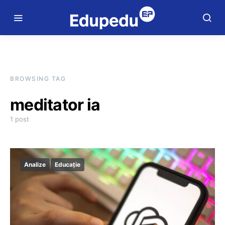
BROWSING TAG
meditator ia
1 post
Analize
Educație