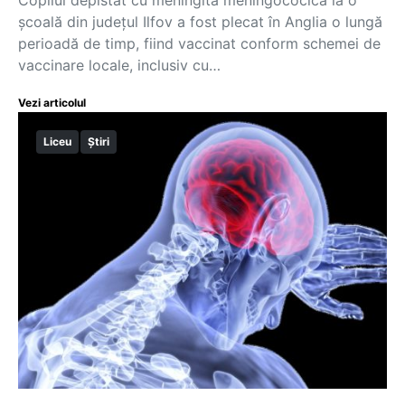
şcoală din judeţul Ilfov a fost plecat în Anglia o lungă
perioadă de timp, fiind vaccinat conform schemei de
vaccinare locale, inclusiv cu…
Vezi articolul
Liceu
Știri