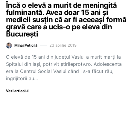
Încă o elevă a murit de meningită
fulminantă. Avea doar 15 ani şi
medicii susțin că ar fi aceeaşi formă
gravă care a ucis-o pe eleva din
Bucureşti
23 aprilie 2019
Mihai Peticilă
O elevă de 15 ani din județul Vaslui a murit marți la
Spitalul din Iași, potrivit știrileprotv.ro. Adolescenta
era la Centrul Social Vaslui când i s-a făcut rău,
îngrijitorii au…
Vezi articolul