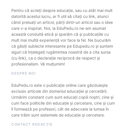
Pentru că scrieți despre educație, sau cu atât mai mult
datorită acestui lucru, ar fi util să citați cu link, atunci
când preluați un articol, părți dintr-un articol sau o idee
care v-a inspirat. Noi, la EduPedu.ro ne-am asumat
această conduită etică și sperăm că și publicațiile cu
mult mai multă experiență vor face la fel. Ne bucurăm
că găsiți subiecte interesante pe Edupedu.ro și suntem
siguri că înțelegeți rugămintea noastră de a cita sursa
(cu link), ca o declarație reciprocă de respect și
profesionalism. Vă mulțumim!
DESPRE NOI
EduPedu.ro este o publicație online care găzduiește
exclusiv articole din domeniul educației și cercetării.
Urmărim constant cum sunt educați copiii noștri, cine și
cum face politicile din educație și cercetare, cine și cum
îi formează pe profesori, cât de adecvate la lumea în
care trăim sunt sistemele de educație și cercetare.
CONTACT REDACȚIE