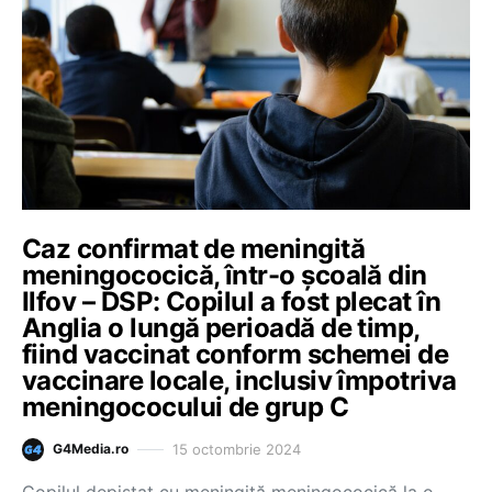
Caz confirmat de meningită
meningococică, într-o școală din
Ilfov – DSP: Copilul a fost plecat în
Anglia o lungă perioadă de timp,
fiind vaccinat conform schemei de
vaccinare locale, inclusiv împotriva
meningococului de grup C
15 octombrie 2024
G4Media.ro
Copilul depistat cu meningită meningococică la o