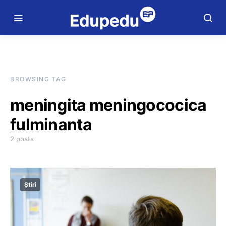
BROWSING TAG
meningita meningococica
fulminanta
2 posts
Știri