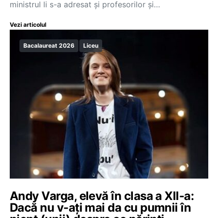
ministrul li s-a adresat și profesorilor și…
Vezi articolul
Bacalaureat 2026
Liceu
Andy Varga, elevă în clasa a XII-a:
Dacă nu v-ați mai da cu pumnii în