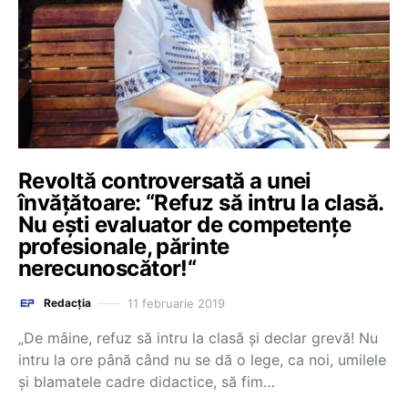
Revoltă controversată a unei
învățătoare: “Refuz să intru la clasă.
Nu ești evaluator de competențe
profesionale, părinte
nerecunoscător!“
11 februarie 2019
Redacția
„De mâine, refuz să intru la clasă și declar grevă! Nu
intru la ore până când nu se dă o lege, ca noi, umilele
și blamatele cadre didactice, să fim…