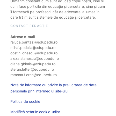
Urmărim constant cum sunt educați copiii noștri, cine și
cum face politicile din educație și cercetare, cine și cum
îi formează pe profesori, cât de adecvate la lumea în
care trăim sunt sistemele de educație și cercetare.
CONTACT REDACȚIE
Adrese e-mail
raluca.pantazi@edupedu.ro
mihai.peticila@edupedu.ro
costin.ionescu@edupedu.ro
alexa.stanescu@edupedu.ro
diana.ghimisi@edupedu.ro
stefan.lefter@edupedu.ro
ramona.florea@edupedu.ro
Notă de informare cu privire la prelucrarea de date
personale prin intermediul site-ului
Politica de cookie
Modifică setarile cookie-urilor