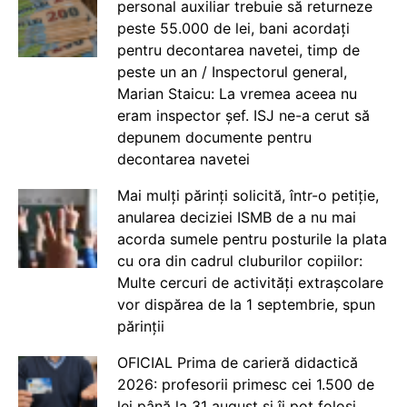
personal auxiliar trebuie să returneze
peste 55.000 de lei, bani acordați
pentru decontarea navetei, timp de
peste un an / Inspectorul general,
Marian Staicu: La vremea aceea nu
eram inspector șef. ISJ ne-a cerut să
depunem documente pentru
decontarea navetei
Mai mulți părinți solicită, într-o petiție,
anularea deciziei ISMB de a nu mai
acorda sumele pentru posturile la plata
cu ora din cadrul cluburilor copiilor:
Multe cercuri de activități extrașcolare
vor dispărea de la 1 septembrie, spun
părinții
OFICIAL Prima de carieră didactică
2026: profesorii primesc cei 1.500 de
lei până la 31 august și îi pot folosi