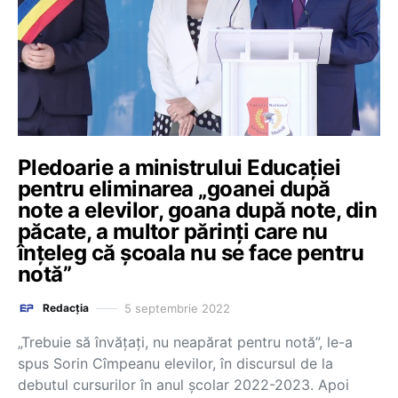
Pledoarie a ministrului Educației
pentru eliminarea „goanei după
note a elevilor, goana după note, din
păcate, a multor părinți care nu
înțeleg că școala nu se face pentru
notă”
5 septembrie 2022
Redacția
„Trebuie să învățați, nu neapărat pentru notă”, le-a
spus Sorin Cîmpeanu elevilor, în discursul de la
debutul cursurilor în anul școlar 2022-2023. Apoi