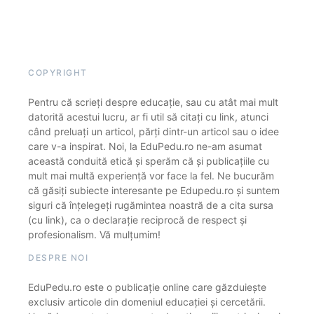
COPYRIGHT
Pentru că scrieți despre educație, sau cu atât mai mult
datorită acestui lucru, ar fi util să citați cu link, atunci
când preluați un articol, părți dintr-un articol sau o idee
care v-a inspirat. Noi, la EduPedu.ro ne-am asumat
această conduită etică și sperăm că și publicațiile cu
mult mai multă experiență vor face la fel. Ne bucurăm
că găsiți subiecte interesante pe Edupedu.ro și suntem
siguri că înțelegeți rugămintea noastră de a cita sursa
(cu link), ca o declarație reciprocă de respect și
profesionalism. Vă mulțumim!
DESPRE NOI
EduPedu.ro este o publicație online care găzduiește
exclusiv articole din domeniul educației și cercetării.