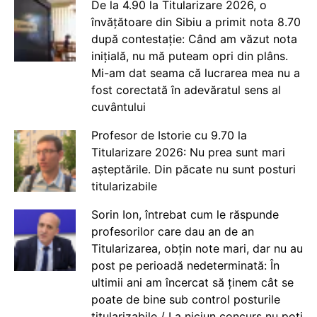
De la 4.90 la Titularizare 2026, o
învățătoare din Sibiu a primit nota 8.70
după contestație: Când am văzut nota
inițială, nu mă puteam opri din plâns.
Mi-am dat seama că lucrarea mea nu a
fost corectată în adevăratul sens al
cuvântului
Profesor de Istorie cu 9.70 la
Titularizare 2026: Nu prea sunt mari
așteptările. Din păcate nu sunt posturi
titularizabile
Sorin Ion, întrebat cum le răspunde
profesorilor care dau an de an
Titularizarea, obțin note mari, dar nu au
post pe perioadă nedeterminată: În
ultimii ani am încercat să ținem cât se
poate de bine sub control posturile
titularizabile / La niciun concurs nu poți