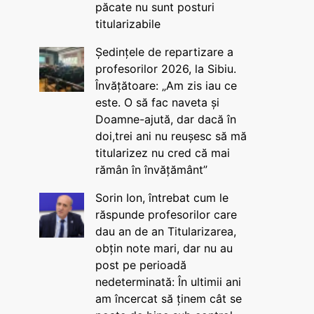
păcate nu sunt posturi
titularizabile
Ședințele de repartizare a
profesorilor 2026, la Sibiu.
Învățătoare: „Am zis iau ce
este. O să fac naveta și
Doamne-ajută, dar dacă în
doi,trei ani nu reușesc să mă
titularizez nu cred că mai
rămân în învățământ”
Sorin Ion, întrebat cum le
răspunde profesorilor care
dau an de an Titularizarea,
obțin note mari, dar nu au
post pe perioadă
nedeterminată: În ultimii ani
am încercat să ținem cât se