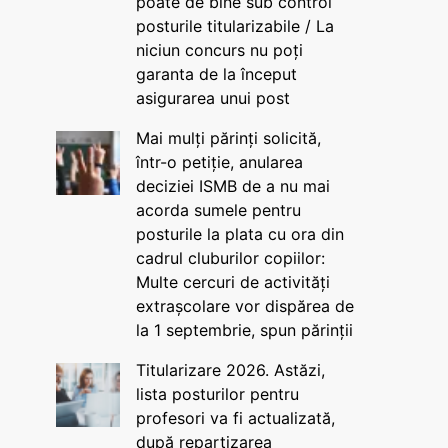
poate de bine sub control
posturile titularizabile / La
niciun concurs nu poți
garanta de la început
asigurarea unui post
Mai mulți părinți solicită,
într-o petiție, anularea
deciziei ISMB de a nu mai
acorda sumele pentru
posturile la plata cu ora din
cadrul cluburilor copiilor:
Multe cercuri de activități
extrașcolare vor dispărea de
la 1 septembrie, spun părinții
Titularizare 2026. Astăzi,
lista posturilor pentru
profesori va fi actualizată,
după repartizarea