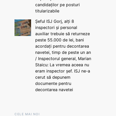
candidaților pe posturi
titularizabile
Șeful ISJ Gorj, alți 8
inspectori și personal
auxiliar trebuie să returneze
peste 55.000 de lei, bani
acordați pentru decontarea
navetei, timp de peste un an
/ Inspectorul general, Marian
Staicu: La vremea aceea nu
eram inspector șef. ISJ ne-a
cerut să depunem
documente pentru
decontarea navetei
CELE MAI NOI