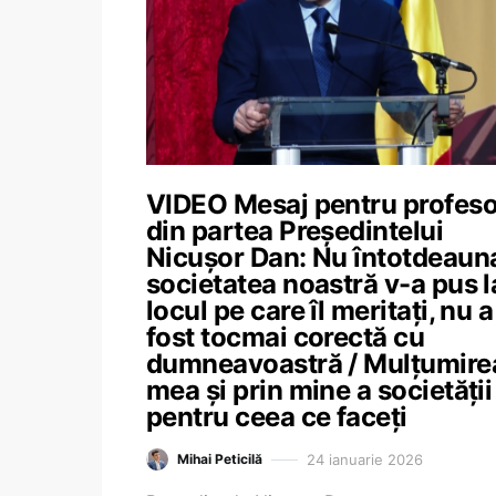
VIDEO Mesaj pentru profeso
din partea Președintelui
Nicușor Dan: Nu întotdeaun
societatea noastră v-a pus l
locul pe care îl meritați, nu a
fost tocmai corectă cu
dumneavoastră / Mulțumire
mea și prin mine a societății
pentru ceea ce faceți
24 ianuarie 2026
Mihai Peticilă