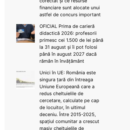
corectat și ce resurse
financiare sunt alocate unui
astfel de concurs important
OFICIAL Prima de carieră
didactică 2026: profesorii
primesc cei 1.500 de lei până
la 31 august și îi pot folosi
până în august 2027 dacă
rămân în învățământ
Unici în UE: România este
singura țară din întreaga
Uniune Europeană care a
redus cheltuielile de
cercetare, calculate pe cap
de locuitor, în ultimul
deceniu. Între 2015-2025,
spațiul comunitar a crescut
masiv cheltuielile de