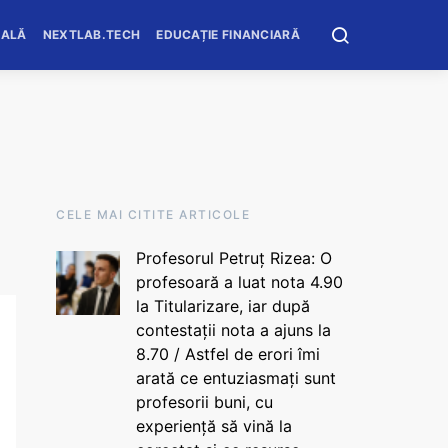
OALĂ
NEXTLAB.TECH
EDUCAȚIE FINANCIARĂ
CELE MAI CITITE ARTICOLE
Profesorul Petruț Rizea: O
profesoară a luat nota 4.90
la Titularizare, iar după
contestații nota a ajuns la
8.70 / Astfel de erori îmi
arată ce entuziasmați sunt
profesorii buni, cu
experiență să vină la