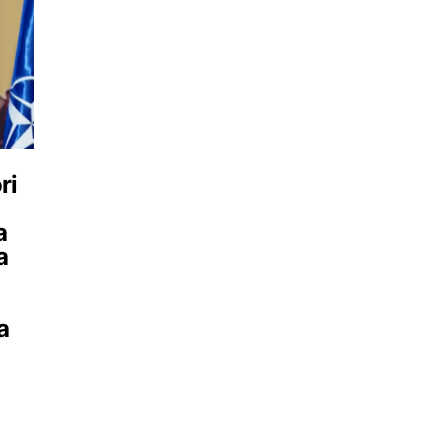
ri
a
a
a