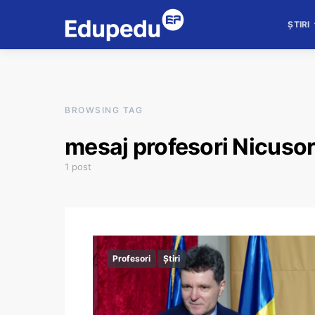
ȘTIRI
BROWSING TAG
mesaj profesori Nicuso
1 post
Profesori
Știri