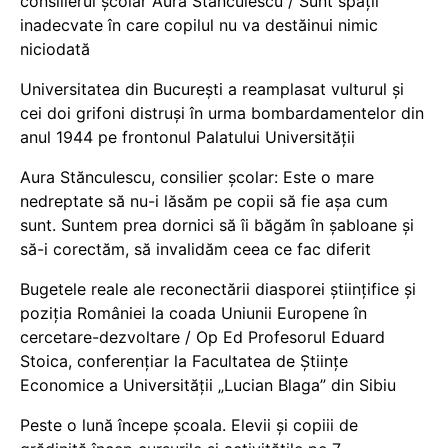
consilierul școlar Aura Stănculescu / Sunt spații
inadecvate în care copilul nu va destăinui nimic
niciodată
Universitatea din București a reamplasat vulturul și
cei doi grifoni distruși în urma bombardamentelor din
anul 1944 pe frontonul Palatului Universității
Aura Stănculescu, consilier școlar: Este o mare
nedreptate să nu-i lăsăm pe copii să fie așa cum
sunt. Suntem prea dornici să îi băgăm în șabloane și
să-i corectăm, să invalidăm ceea ce fac diferit
Bugetele reale ale reconectării diasporei științifice și
poziția României la coada Uniunii Europene în
cercetare-dezvoltare / Op Ed Profesorul Eduard
Stoica, conferențiar la Facultatea de Științe
Economice a Universității „Lucian Blaga” din Sibiu
Peste o lună începe școala. Elevii și copiii de