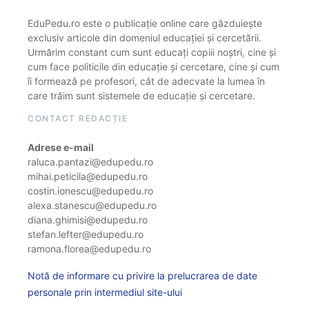
EduPedu.ro este o publicație online care găzduiește
exclusiv articole din domeniul educației și cercetării.
Urmărim constant cum sunt educați copiii noștri, cine și
cum face politicile din educație și cercetare, cine și cum
îi formează pe profesori, cât de adecvate la lumea în
care trăim sunt sistemele de educație și cercetare.
CONTACT REDACȚIE
Adrese e-mail
raluca.pantazi@edupedu.ro
mihai.peticila@edupedu.ro
costin.ionescu@edupedu.ro
alexa.stanescu@edupedu.ro
diana.ghimisi@edupedu.ro
stefan.lefter@edupedu.ro
ramona.florea@edupedu.ro
Notă de informare cu privire la prelucrarea de date
personale prin intermediul site-ului