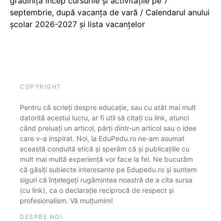
grădiniță încep cursurile și activitățile pe 7
septembrie, după vacanța de vară / Calendarul anului
școlar 2026-2027 și lista vacanțelor
COPYRIGHT
Pentru că scrieți despre educație, sau cu atât mai mult
datorită acestui lucru, ar fi util să citați cu link, atunci
când preluați un articol, părți dintr-un articol sau o idee
care v-a inspirat. Noi, la EduPedu.ro ne-am asumat
această conduită etică și sperăm că și publicațiile cu
mult mai multă experiență vor face la fel. Ne bucurăm
că găsiți subiecte interesante pe Edupedu.ro și suntem
siguri că înțelegeți rugămintea noastră de a cita sursa
(cu link), ca o declarație reciprocă de respect și
profesionalism. Vă mulțumim!
DESPRE NOI