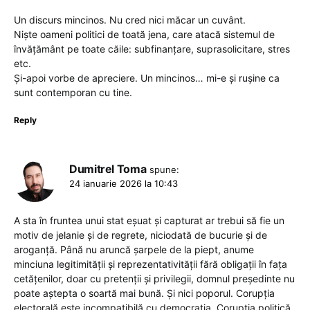
Un discurs mincinos. Nu cred nici măcar un cuvânt.
Niște oameni politici de toată jena, care atacă sistemul de
învățământ pe toate căile: subfinanțare, suprasolicitare, stres
etc.
Și-apoi vorbe de apreciere. Un mincinos… mi-e și rușine ca
sunt contemporan cu tine.
Reply
Dumitrel Toma
spune:
24 ianuarie 2026 la 10:43
A sta în fruntea unui stat eșuat și capturat ar trebui să fie un
motiv de jelanie și de regrete, niciodată de bucurie și de
aroganță. Până nu aruncă șarpele de la piept, anume
minciuna legitimității și reprezentativității fără obligații în fața
cetățenilor, doar cu pretenții și privilegii, domnul președinte nu
poate aștepta o soartă mai bună. Și nici poporul. Corupția
electorală este incompatibilă cu democrația. Corupția politică