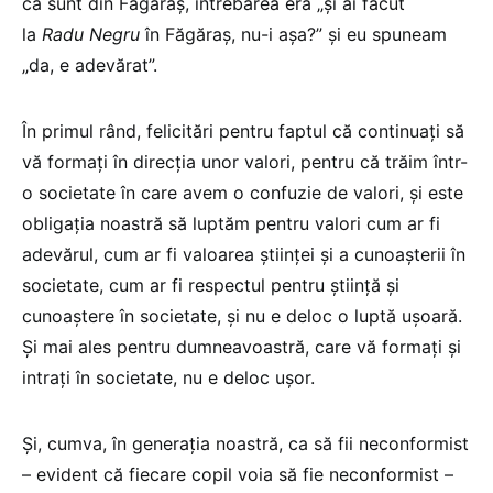
că sunt din Făgăraș, întrebarea era „și ai făcut
la
Radu Negru
în Făgăraș, nu-i așa?” și eu spuneam
„da, e adevărat”.
În primul rând, felicitări pentru faptul că continuați să
vă formați în direcția unor valori, pentru că trăim într-
o societate în care avem o confuzie de valori, și este
obligația noastră să luptăm pentru valori cum ar fi
adevărul, cum ar fi valoarea științei și a cunoașterii în
societate, cum ar fi respectul pentru știință și
cunoaștere în societate, și nu e deloc o luptă ușoară.
Și mai ales pentru dumneavoastră, care vă formați și
intrați în societate, nu e deloc ușor.
Și, cumva, în generația noastră, ca să fii neconformist
– evident că fiecare copil voia să fie neconformist –