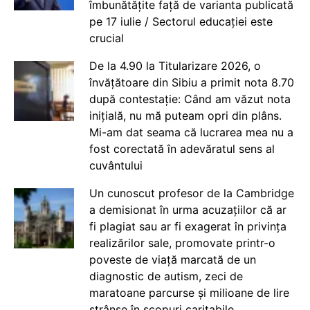
îmbunătățite față de varianta publicată
pe 17 iulie / Sectorul educației este
crucial
De la 4.90 la Titularizare 2026, o
învățătoare din Sibiu a primit nota 8.70
după contestație: Când am văzut nota
inițială, nu mă puteam opri din plâns.
Mi-am dat seama că lucrarea mea nu a
fost corectată în adevăratul sens al
cuvântului
Un cunoscut profesor de la Cambridge
a demisionat în urma acuzațiilor că ar
fi plagiat sau ar fi exagerat în privința
realizărilor sale, promovate printr-o
poveste de viață marcată de un
diagnostic de autism, zeci de
maratoane parcurse și milioane de lire
strânse în scopuri caritabile