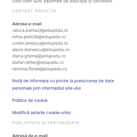
care trăim sunt sistemele de educație și cercetare.
CONTACT REDACȚIE
Adrese e-mail
raluca.pantazi@edupedu.ro
mihai.peticila@edupedu.ro
costin.ionescu@edupedu.ro
alexa.stanescu@edupedu.ro
diana.ghimisi@edupedu.ro
stefan.lefter@edupedu.ro
ramona.florea@edupedu.ro
Notă de informare cu privire la prelucrarea de date
personale prin intermediul site-ului
Politica de cookie
Modifică setarile cookie-urilor
PUBLICITATE ȘI PARTENERIATE
Adresă de e-mail