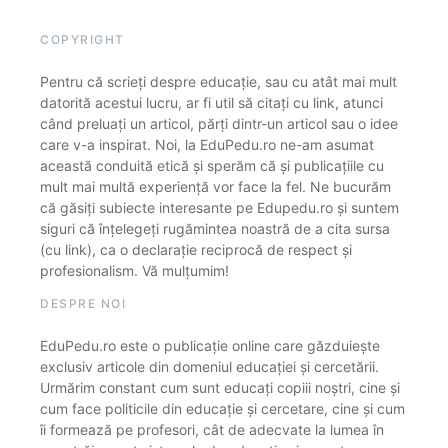
COPYRIGHT
Pentru că scrieți despre educație, sau cu atât mai mult
datorită acestui lucru, ar fi util să citați cu link, atunci
când preluați un articol, părți dintr-un articol sau o idee
care v-a inspirat. Noi, la EduPedu.ro ne-am asumat
această conduită etică și sperăm că și publicațiile cu
mult mai multă experiență vor face la fel. Ne bucurăm
că găsiți subiecte interesante pe Edupedu.ro și suntem
siguri că înțelegeți rugămintea noastră de a cita sursa
(cu link), ca o declarație reciprocă de respect și
profesionalism. Vă mulțumim!
DESPRE NOI
EduPedu.ro este o publicație online care găzduiește
exclusiv articole din domeniul educației și cercetării.
Urmărim constant cum sunt educați copiii noștri, cine și
cum face politicile din educație și cercetare, cine și cum
îi formează pe profesori, cât de adecvate la lumea în