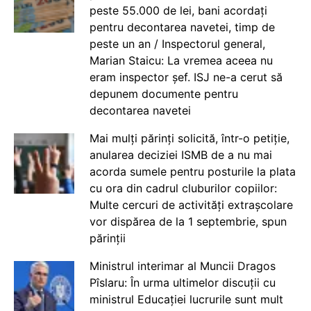
peste 55.000 de lei, bani acordați
pentru decontarea navetei, timp de
peste un an / Inspectorul general,
Marian Staicu: La vremea aceea nu
eram inspector șef. ISJ ne-a cerut să
depunem documente pentru
decontarea navetei
Mai mulți părinți solicită, într-o petiție,
anularea deciziei ISMB de a nu mai
acorda sumele pentru posturile la plata
cu ora din cadrul cluburilor copiilor:
Multe cercuri de activități extrașcolare
vor dispărea de la 1 septembrie, spun
părinții
Ministrul interimar al Muncii Dragos
Pîslaru: În urma ultimelor discuții cu
ministrul Educației lucrurile sunt mult